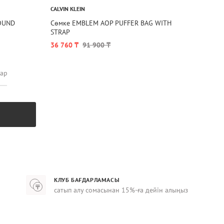
CALVIN KLEIN
OUND
Сөмке EMBLEM AOP PUFFER BAG WITH
STRAP
36 760 ₸
91 900 ₸
лар
КЛУБ БАҒДАРЛАМАСЫ
сатып алу сомасынан 15%-ға дейін алыңыз