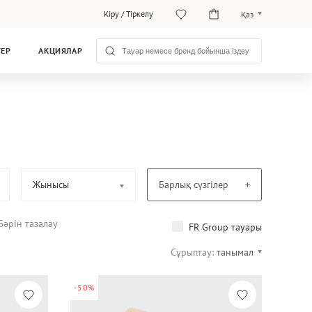
Кіру
/
Тіркелу
Қаз
Рус
ТЕР
АКЦИЯЛАР
Қаз
Жынысы
Барлық сүзгілер
Бәрін тазалау
FR Group тауары
Сұрыптау:
танымал
-50%