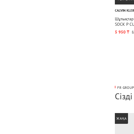
CALVIN KLEI
Шұлықтар
SOCK P C
5 950 ₸
1
FR GROU
Сізд
ЖАҢА