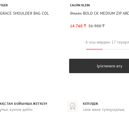
FIGER
CALVIN KLEIN
 GRACE SHOULDER BAG COL
Әмиян BOLD CK MEDIUM ZIP AR
14 760 ₸
36 900 ₸
6 осы жерден 17 тауар
Іріктемеге өту
ЗАҚСТАН БОЙЫНША ЖЕТКІЗУ
КЕПІЛДІК
ұмыс күніне дейін
сапа және түпнұсқалық