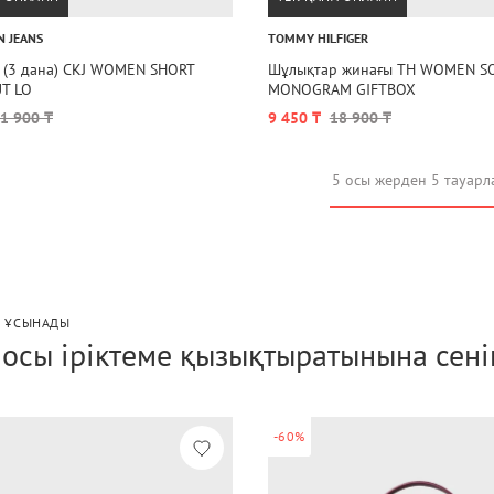
N JEANS
TOMMY HILFIGER
 (3 дана) CKJ WOMEN SHORT
Шұлықтар жинағы TH WOMEN S
UT LO
MONOGRAM GIFTBOX
1 900 ₸
9 450 ₸
18 900 ₸
5 осы жерден 5 тауарл
P ҰСЫНАДЫ
і осы іріктеме қызықтыратынына сені
-60%