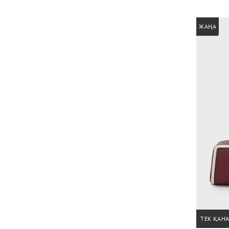
ЖАҢА
ТЕК ҚАН