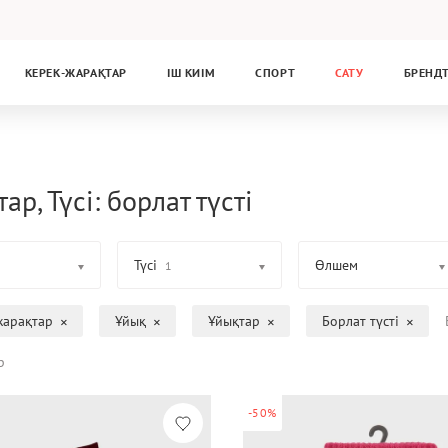
КЕРЕК-ЖАРАҚТАР
ІШ КИІМ
СПОРТ
САТУ
БРЕНД
ар, Түсі: борлат түсті
Түсі
Өлшем
1
жарақтар
Ұйық
Ұйықтар
Борлат түсті
р
-50%