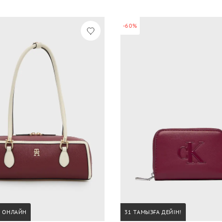
-60%
А ОНЛАЙН
31 ТАМЫЗҒА ДЕЙІН!