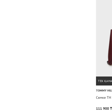
ТЕК ҚАН
TOMMY HIL
Сөмке TH 
111 900 ₸