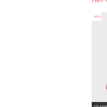
3 950 ₸
7
-50%
ТЕК ҚАН