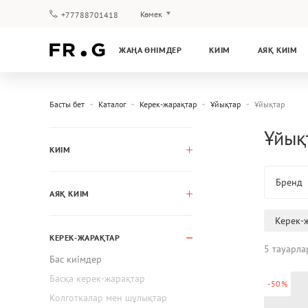
Көмек
+77788701418
Төлеу және жеткізу
ЖАҢА ӨНІМДЕР
КИІМ
АЯҚ КИІМ
Сұрақтар мен жауаптар
Клуб бағдарламасы
Кепілдік
Басты бет
Каталог
Керек-жарақтар
Ұйықтар
Ұйықтар
Ұйықт
КИІМ
Бренд
АЯҚ КИІМ
Керек-
КЕРЕК-ЖАРАҚТАР
5 тауарла
Бас киімдер
Басқа керек-жарақтар
-50%
Колготкалар мен шұлықтар