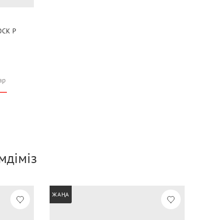
OCK P
ар
мдіміз
ЖАҢА