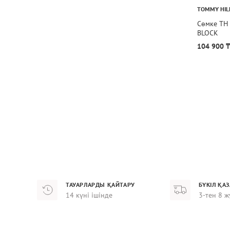
TOMMY HIL
Сөмке TH
BLOCK
104 900 ₸
ТАУАРЛАРДЫ ҚАЙТАРУ
БҮКІЛ ҚА
14 күні ішінде
3-тен 8 ж