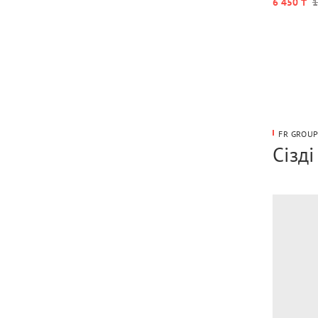
6 450 ₸
1
FR GROU
Сізд