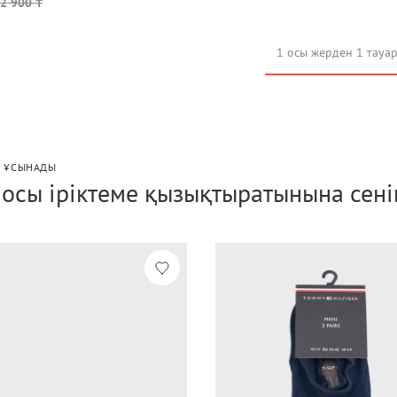
2 900 ₸
1 осы жерден 1 тауа
P ҰСЫНАДЫ
і осы іріктеме қызықтыратынына сені