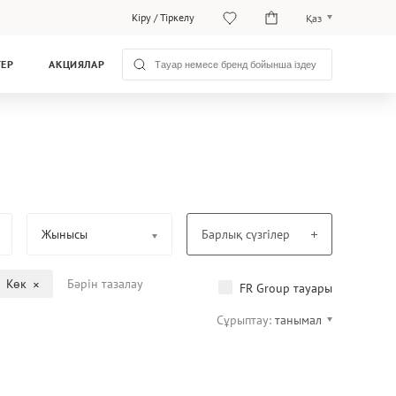
Кіру
/
Тіркелу
Қаз
Рус
ТЕР
АКЦИЯЛАР
Қаз
Жынысы
Барлық сүзгілер
Көк
Бәрін тазалау
FR Group тауары
Сұрыптау:
танымал