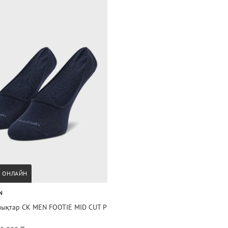
А ОНЛАЙН
N
лықтар CK MEN FOOTIE MID CUT P