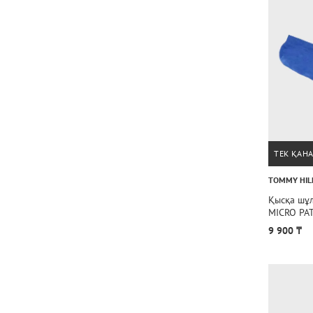
ТЕК ҚАН
TOMMY HIL
Қысқа шұ
MICRO PA
9 900 ₸