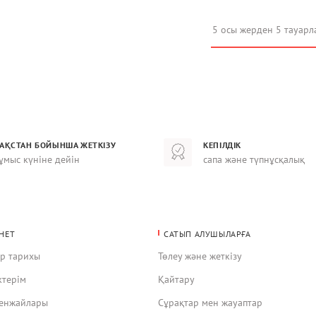
5 осы жерден 5 тауарл
ЗАҚСТАН БОЙЫНША ЖЕТКІЗУ
КЕПІЛДІК
ұмыс күніне дейін
сапа және түпнұсқалық
НЕТ
САТЫП АЛУШЫЛАРҒА
ар тарихы
Төлеу және жеткізу
ктерім
Қайтару
кенжайлары
Сұрақтар мен жауаптар