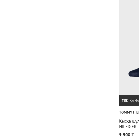
ТЕК ҚАН
TOMMY HIL
Қысқа шұ
HILFIGER 
9 900 ₸