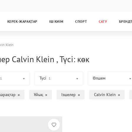
КЕРЕК-ЖАРАҚТАР
ІШ КИІМ
СПОРТ
САТУ
БРЕНД
vin Klein
ер Calvin Klein , Түсі: көк
Түсі
Өлшем
1
1
жарақтар
Ұйық
Ізшелер
Calvin Klein