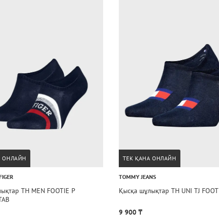
А ОНЛАЙН
ТЕК ҚАНА ОНЛАЙН
FIGER
TOMMY JEANS
лықтар TH MEN FOOTIE P
Қысқа шұлықтар TH UNI TJ FOOT
TAB
9 900 ₸