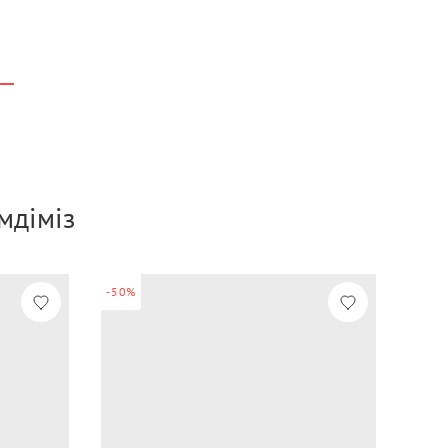
р
мдіміз
-50%