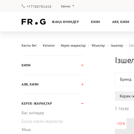
Көмек
+77788701418
Төлеу және жеткізу
ЖАҢА ӨНІМДЕР
КИІМ
АЯҚ КИІМ
Сұрақтар мен жауаптар
Клуб бағдарламасы
Кепілдік
Басты бет
Каталог
Керек-жарақтар
Ұйықтар
Ізшелер
Cal
Ізшел
КИІМ
Бренд
АЯҚ КИІМ
Керек-
КЕРЕК-ЖАРАҚТАР
1 тауар
Бас киімдер
Басқа керек-жарақтар
-50%
Ұйық