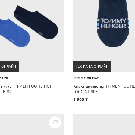
А ОНЛАЙН
ТЕК ҚАНА ОНЛАЙН
FIGER
TOMMY HILFIGER
лықтар TH MEN FOOTIE HC P
Қысқа шұлықтар TH MEN FOOTIE
TTERN
LOGO STRIPE
9 900 ₸