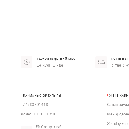
ТАУАРЛАРДЫ ҚАЙТАРУ
БҮКІЛ ҚА
14 күні ішінде
3-тен 8 ж
БАЙЛАНЫС ОРТАЛЫҒЫ
ЖЕКЕ КАБИ
+77788701418
Сатып алул
Дс-Жс 10:00 – 19:00
Менің дере
Жеткізу ме
FR Group клуб