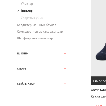
Ұйықтар
Ізшелер
Спорттық ұйық
Белдіктер мен иық баулар
Сөмкелер мен арқақоржындар
Шарфтар мен қолғаптар
ІШ КИІМ
СПОРТ
ТЕК ҚАН
СЫЙЛЫҚТАР
CALVIN KLEI
Қысқа шұ