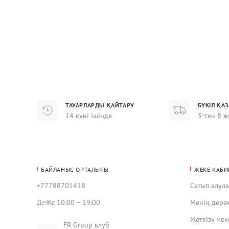
ТАУАРЛАРДЫ ҚАЙТАРУ
БҮКІЛ ҚА
14 күні ішінде
3-тен 8 ж
БАЙЛАНЫС ОРТАЛЫҒЫ
ЖЕКЕ КАБИ
+77788701418
Сатып алул
Дс-Жс 10:00 – 19:00
Менің дере
Жеткізу ме
FR Group клуб