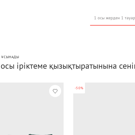
1 осы жерден 1 тауа
P ҰСЫНАДЫ
і осы іріктеме қызықтыратынына сені
-50%