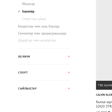
Ұйықтар
Ізшелер
Спорттық ұйық
Белдіктер мен иық баулар
Сөмкелер мен арқақоржындар
Шарфтар мен қолғаптар
ІШ КИІМ
СПОРТ
ТЕК ҚАН
СЫЙЛЫҚТАР
CALVIN KLEI
Қысқа шұ
LOGO STR