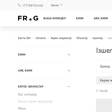
Көмек
+77788701418
Төлеу және жеткізу
ЖАҢА ӨНІМДЕР
КИІМ
АЯҚ КИІМ
Сұрақтар мен жауаптар
Клуб бағдарламасы
Кепілдік
Басты бет
Каталог
Керек-жарақтар
Ұйықтар
Ізшелер
Cal
Ізшел
КИІМ
Бренд
АЯҚ КИІМ
Керек-
КЕРЕК-ЖАРАҚТАР
1 тауар
Бас киімдер
Басқа керек-жарақтар
Ұйық