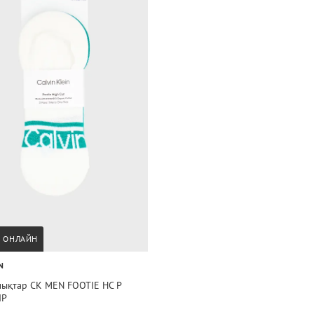
А ОНЛАЙН
N
лықтар CK MEN FOOTIE HC P
IP