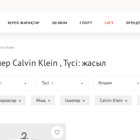
КЕРЕК-ЖАРАҚТАР
ІШ КИІМ
СПОРТ
САТУ
БРЕНД
vin Klein
ер Calvin Klein , Түсі: жасыл
Түсі
Өлшем
1
1
жарақтар
Ұйық
Ізшелер
Calvin Klein