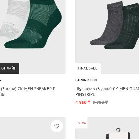
А ОНЛАЙН
FINAL SALE!
N
CALVIN KLEIN
 (3 дана) CK MEN SNEAKER P
Шұлықтар (3 дана) CK MEN QUA
IB
PINSTRIPE
4 950 ₸
9 900 ₸
-50%