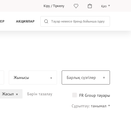
Кіру
/
Тіркелу
Қаз
Рус
ТЕР
АКЦИЯЛАР
Қаз
Жынысы
Барлық сүзгілер
Жасыл
Бәрін тазалау
FR Group тауары
Сұрыптау:
танымал