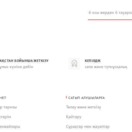
6 осы жерден 6 тауарл
ЗАҚСТАН БОЙЫНША ЖЕТКІЗУ
КЕПІЛДІК
ұмыс күніне дейін
сапа және түпнұсқалық
НЕТ
САТЫП АЛУШЫЛАРҒА
ар тарихы
Төлеу және жеткізу
ктерім
Қайтару
кенжайлары
Сұрақтар мен жауаптар