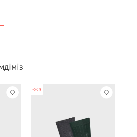
р
мдіміз
-50%