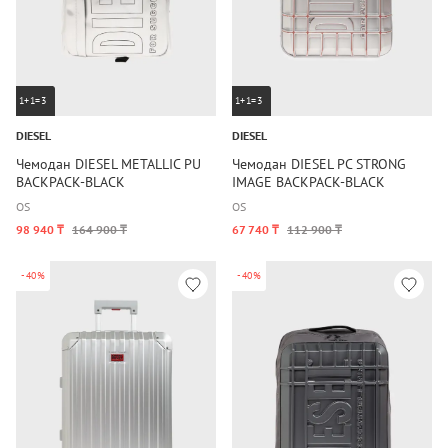
1+1=3
1+1=3
DIESEL
DIESEL
Чемодан DIESEL METALLIC PU
Чемодан DIESEL PC STRONG
BACKPACK-BLACK
IMAGE BACKPACK-BLACK
OS
OS
98 940 ₸
164 900 ₸
67 740 ₸
112 900 ₸
-40%
-40%