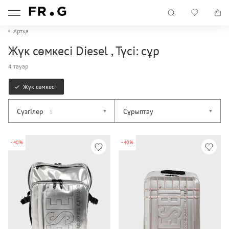
Артқа
Жүк сөмкесі Diesel , Түсі: сұр
4 тауар
Жүк сөмкесі
Сүзгілер
Сұрыптау
5
-40%
-40%