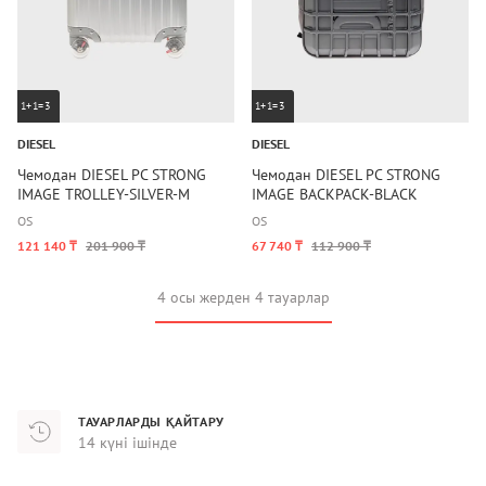
1+1=3
1+1=3
DIESEL
DIESEL
Чемодан DIESEL PC STRONG
Чемодан DIESEL PC STRONG
IMAGE TROLLEY-SILVER-M
IMAGE BACKPACK-BLACK
OS
OS
121 140 ₸
201 900 ₸
67 740 ₸
112 900 ₸
4 осы жерден 4 тауарлар
ТАУАРЛАРДЫ ҚАЙТАРУ
14 күні ішінде