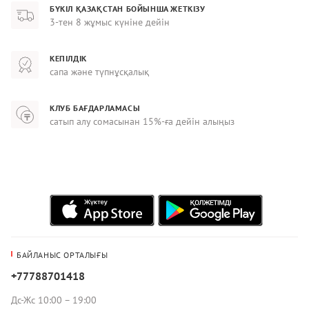
БҮКІЛ ҚАЗАҚСТАН БОЙЫНША ЖЕТКІЗУ
3-тен 8 жұмыс күніне дейін
КЕПІЛДІК
сапа және түпнұсқалық
КЛУБ БАҒДАРЛАМАСЫ
сатып алу сомасынан 15%-ға дейін алыңыз
БАЙЛАНЫС ОРТАЛЫҒЫ
+77788701418
Дс-Жс 10:00 – 19:00