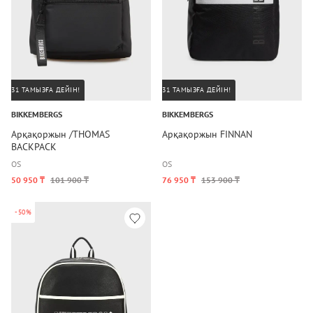
31 ТАМЫЗҒА ДЕЙІН!
31 ТАМЫЗҒА ДЕЙІН!
BIKKEMBERGS
BIKKEMBERGS
Арқақоржын /THOMAS
Арқақоржын FINNAN
BACKPACK
OS
OS
50 950 ₸
101 900 ₸
76 950 ₸
153 900 ₸
-50%