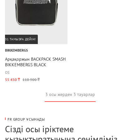
31 ТАМЫЗҒА ДЕЙІН!
BIKKEMBERGS
Арқақоржын BACKPACK SMASH
BIKKEMBERGS BLACK
OS
55 450 ₸
110 900 ₸
3 осы жерден 3 тауарлар
FR GROUP ҰСЫНАДЫ
Сізді осы іріктеме
қызықтыратынына сенімдіміз