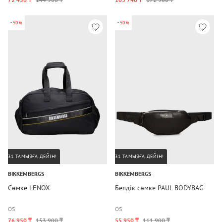
-50%
-50%
31 ТАМЫЗҒА ДЕЙІН!
31 ТАМЫЗҒА ДЕЙІН!
BIKKEMBERGS
BIKKEMBERGS
Сөмке LENOX
Белдік сөмке PAUL BODYBAG
OS
OS
76 950 ₸
153 900 ₸
55 950 ₸
111 900 ₸