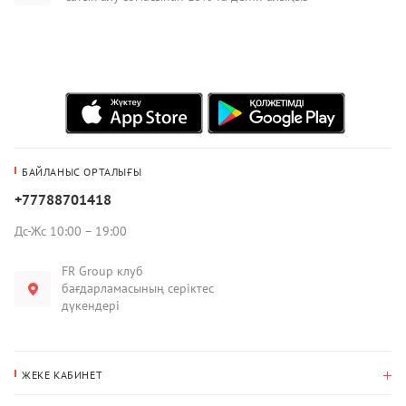
БАЙЛАНЫС ОРТАЛЫҒЫ
+77788701418
Дс-Жс 10:00 – 19:00
FR Group клуб
бағдарламасының серіктес
дүкендері
ЖЕКЕ КАБИНЕТ
Сатып алулар тарихы