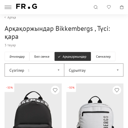
Артқа
Арқақоржындар Bikkembergs , Түсі:
қара
3 тауар
Әмияндар
Бел сөмке
Арқақоржындар
Сөмкелер
Сүзгілер
Сұрыптау
5
-50%
-50%