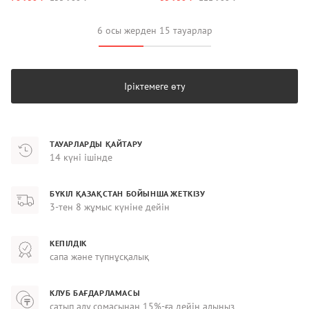
6 осы жерден 15 тауарлар
Іріктемеге өту
ТАУАРЛАРДЫ ҚАЙТАРУ
14 күні ішінде
БҮКІЛ ҚАЗАҚСТАН БОЙЫНША ЖЕТКІЗУ
3-тен 8 жұмыс күніне дейін
КЕПІЛДІК
сапа және түпнұсқалық
КЛУБ БАҒДАРЛАМАСЫ
сатып алу сомасынан 15%-ға дейін алыңыз