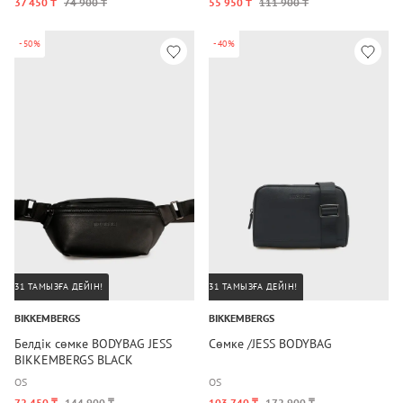
37 450 ₸
74 900 ₸
55 950 ₸
111 900 ₸
-50%
-40%
31 ТАМЫЗҒА ДЕЙІН!
31 ТАМЫЗҒА ДЕЙІН!
BIKKEMBERGS
BIKKEMBERGS
Белдік сөмке BODYBAG JESS
Сөмке /JESS BODYBAG
BIKKEMBERGS BLACK
OS
OS
72 450 ₸
144 900 ₸
103 740 ₸
172 900 ₸