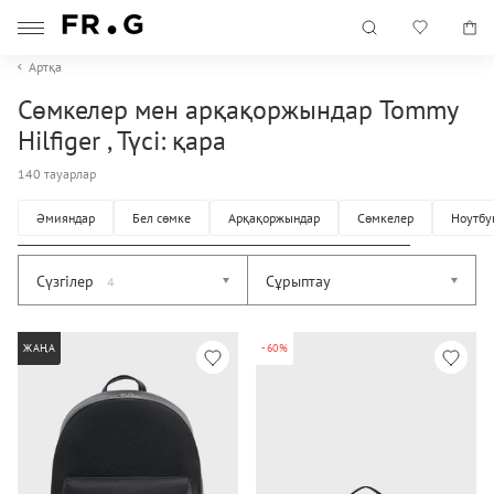
Артқа
Сөмкелер мен арқақоржындар Tommy
Hilfiger , Түсі: қара
140 тауарлар
Әмияндар
Бел сөмке
Арқақоржындар
Сөмкелер
Ноутбу
Сүзгілер
Сұрыптау
4
ЖАҢА
-60%