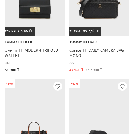
ТЕК ҚАНА ОНЛАЙН
31 ТАМЫЗҒА ДЕЙІН!
TOMMY HILFIGER
TOMMY HILFIGER
Әмиян TH MODERN TRIFOLD
Сөмке TH DAILY CAMERA BAG
WALLET
MONO
UNI
OS
51 900 ₸
47 160 ₸
117 900 ₸
-60%
-60%