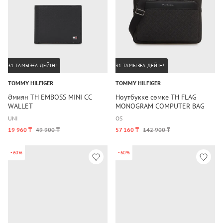
31 ТАМЫЗҒА ДЕЙІН!
31 ТАМЫЗҒА ДЕЙІН!
TOMMY HILFIGER
TOMMY HILFIGER
Әмиян TH EMBOSS MINI CC
Ноутбукке сөмке TH FLAG
WALLET
MONOGRAM COMPUTER BAG
UNI
OS
19 960 ₸
49 900 ₸
57 160 ₸
142 900 ₸
-60%
-60%