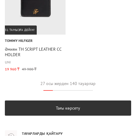
31 ТАМЫЗҒА ДЕЙІН!
TOMMY HILFIGER
Әмиян TH SCRIPT LEATHER CC
HOLDER
UNI
19 960 ₸
49 900 ₸
27 осы жерден 140 тауарлар
Тағы көрсету
ТАУАРЛАРДЫ ҚАЙТАРУ