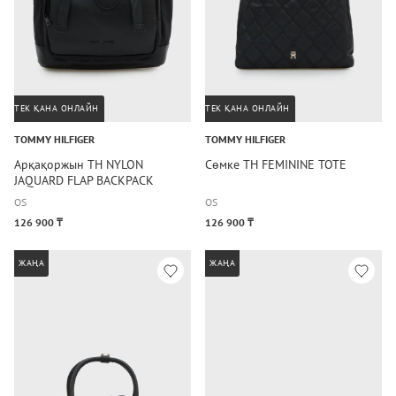
ТЕК ҚАНА ОНЛАЙН
ТЕК ҚАНА ОНЛАЙН
TOMMY HILFIGER
TOMMY HILFIGER
Арқақоржын TH NYLON
Сөмке TH FEMININE TOTE
JAQUARD FLAP BACKPACK
OS
OS
126 900 ₸
126 900 ₸
ЖАҢА
ЖАҢА