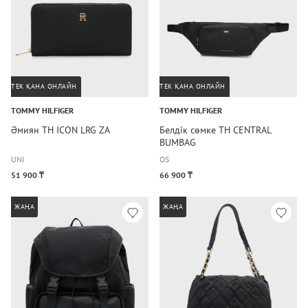
ТЕК ҚАНА ОНЛАЙН
ТЕК ҚАНА ОНЛАЙН
TOMMY HILFIGER
TOMMY HILFIGER
Әмиян TH ICON LRG ZA
Белдік сөмке TH CENTRAL
BUMBAG
UNI
OS
51 900 ₸
66 900 ₸
ЖАҢА
ЖАҢА