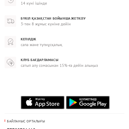
14 күні ішінде
БҮКІЛ ҚАЗАҚСТАН БОЙЫНША ЖЕТКІЗУ
3-тен 8 жұмыс күніне дейін
КЕПІЛДІК
сапа және түпнұсқалық
КЛУБ БАҒДАРЛАМАСЫ
сатып алу сомасынан 15%-ға дейін алыңыз
БАЙЛАНЫС ОРТАЛЫҒЫ