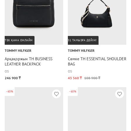
ТЕК ҚАНА ОНЛАЙН
31 ТАМЫЗҒА ДЕЙІН!
TOMMY HILFIGER
TOMMY HILFIGER
Арқақоржын TH BUSINESS
Сөмке TH ESSENTIAL SHOULDER
LEATHER BACKPACK
BAG
OS
OS
246 900 ₸
43 560 ₸
108 900 ₸
-60%
-60%