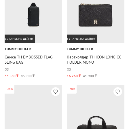
31 ТАМЫЗҒА ДЕЙІН!
31 ТАМЫЗҒА ДЕЙІН!
TOMMY HILFIGER
TOMMY HILFIGER
Сөмке TH EMBOSSED FLAG
Картхолдер TH ICON LONG CC
SLING BAG
HOLDER MONO
OS
OS
33 560 ₸
83 900 ₸
16 760 ₸
41 900 ₸
-60%
-60%