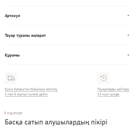
Артикул
FW0FW08530
Тауар туралы ақпарат
Өндірісі: Китай
Құрамы
Құрамы: 100% Кожа
Бүкіл Қазақстан бойынша жеткізу
Тауарларды қайтару
3-тен 8 жұмыс күніне дейін
14 күні ішінде
ПІКІРЛЕР
Басқа сатып алушылардың пікірі