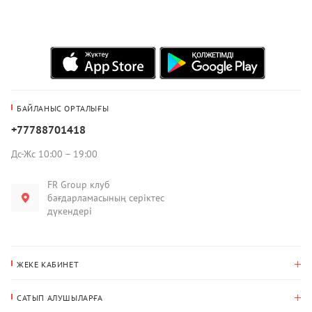
БАЙЛАНЫС ОРТАЛЫҒЫ
+77788701418
Дс-Жс 10:00 – 19:00
FR Group клуб
бағдарламасының серіктес
дүкендері
ЖЕКЕ КАБИНЕТ
Сатып алулар тарихы
САТЫП АЛУШЫЛАРҒА
Менің деректерім