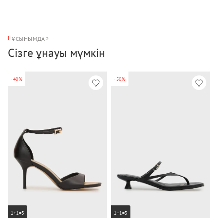
ҰСЫНЫМДАР
Сізге ұнауы мүмкін
-40%
-50%
1+1=3
1+1=3