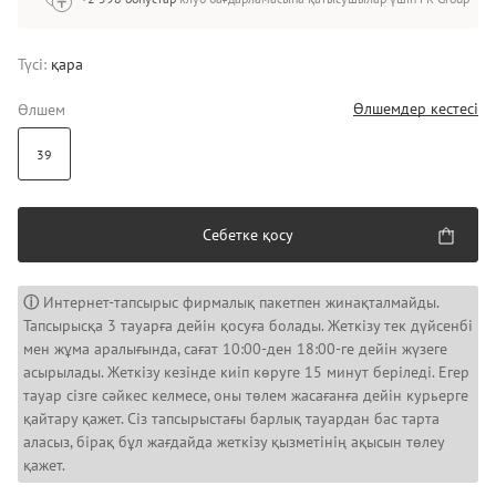
Түсі:
қара
Өлшемдер кестесі
Өлшем
39
Себетке қосу
ⓘ
Интернет-тапсырыс фирмалық пакетпен жинақталмайды.
Тапсырысқа 3 тауарға дейін қосуға болады. Жеткізу тек дүйсенбі
мен жұма аралығында, сағат 10:00-ден 18:00-ге дейін жүзеге
асырылады. Жеткізу кезінде киіп көруге 15 минут беріледі. Егер
тауар сізге сәйкес келмесе, оны төлем жасағанға дейін курьерге
қайтару қажет. Сіз тапсырыстағы барлық тауардан бас тарта
аласыз, бірақ бұл жағдайда жеткізу қызметінің ақысын төлеу
қажет.