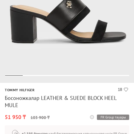
18
TOMMY HILFIGER
Босоножкалар LEATHER & SUEDE BLOCK HEEL
MULE
51 950 ₸
FR Group тауары
103 900 ₸
+2 598 бонустар
клуб бағдарламасына қатысушылар үшін FR Group