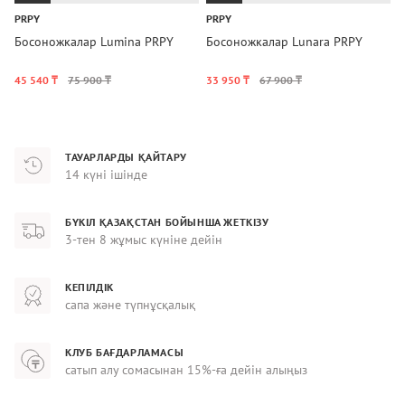
PRPY
PRPY
K
Босоножкалар Lumina PRPY
Босоножкалар Lunara PRPY
Б
S
45 540 ₸
75 900 ₸
33 950 ₸
67 900 ₸
6
ТАУАРЛАРДЫ ҚАЙТАРУ
14 күні ішінде
БҮКІЛ ҚАЗАҚСТАН БОЙЫНША ЖЕТКІЗУ
3-тен 8 жұмыс күніне дейін
КЕПІЛДІК
сапа және түпнұсқалық
КЛУБ БАҒДАРЛАМАСЫ
сатып алу сомасынан 15%-ға дейін алыңыз