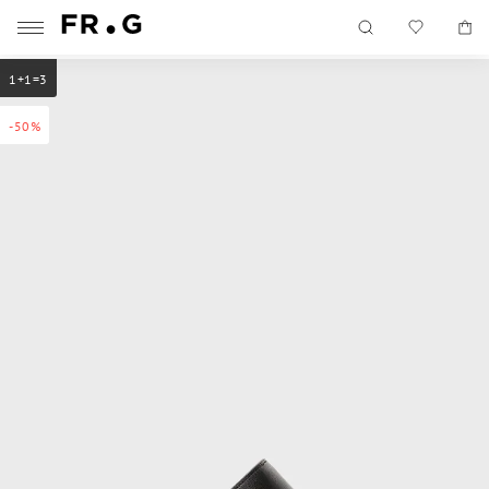
1+1=3
-50%