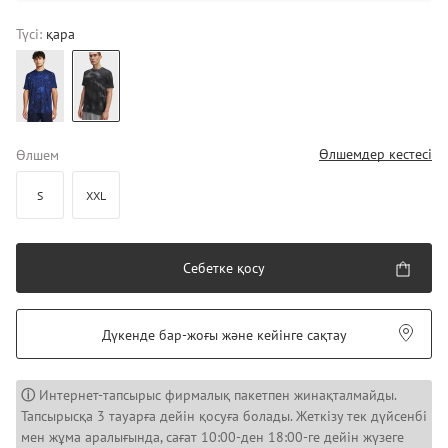
Түсі:
қара
Өлшемдер кестесі
Өлшем
S
XXL
Себетке қосу
Дүкенде бар-жоғы және кейінге сақтау
ⓘ
Интернет-тапсырыс фирмалық пакетпен жинақталмайды.
Тапсырысқа 3 тауарға дейін қосуға болады. Жеткізу тек дүйсенбі
мен жұма аралығында, сағат 10:00-ден 18:00-ге дейін жүзеге