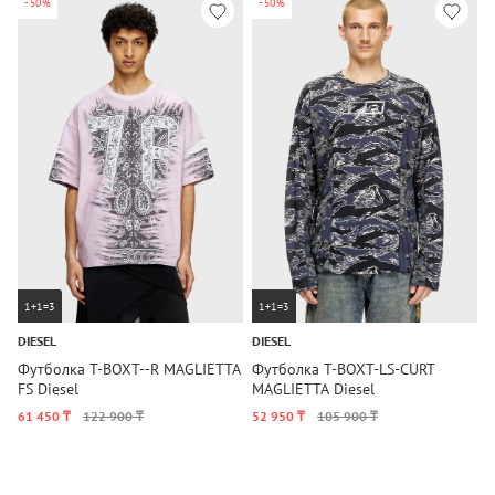
-50%
-50%
1+1=3
1+1=3
DIESEL
DIESEL
D
Футболка T-BOXT--R MAGLIETTA
Футболка T-BOXT-LS-CURT
Ф
FS Diesel
MAGLIETTA Diesel
M
61 450 ₸
122 900 ₸
52 950 ₸
105 900 ₸
5