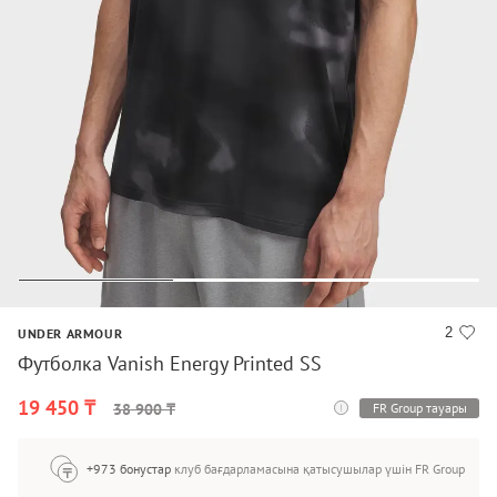
2
UNDER ARMOUR
Футболка Vanish Energy Printed SS
19 450 ₸
FR Group тауары
38 900 ₸
+973 бонустар
клуб бағдарламасына қатысушылар үшін FR Group