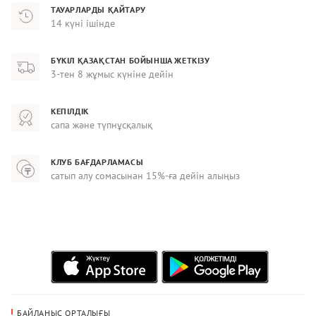
ТАУАРЛАРДЫ ҚАЙТАРУ
14 күні ішінде
БҮКІЛ ҚАЗАҚСТАН БОЙЫНША ЖЕТКІЗУ
3-тен 8 жұмыс күніне дейін
КЕПІЛДІК
сапа және түпнұсқалық
КЛУБ БАҒДАРЛАМАСЫ
сатып алу сомасынан 15%-ға дейін алыңыз
БАЙЛАНЫС ОРТАЛЫҒЫ