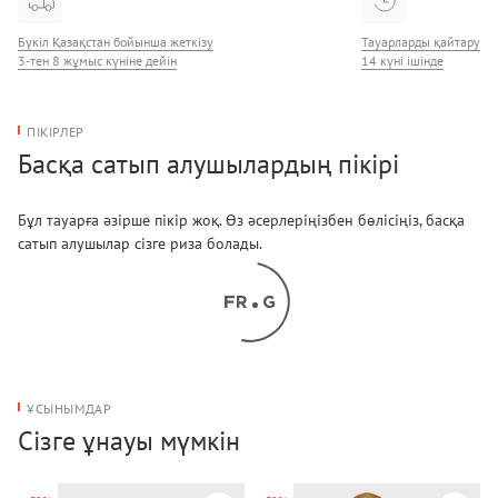
Бүкіл Қазақстан бойынша жеткізу
Тауарларды қайтару
3-тен 8 жұмыс күніне дейін
14 күні ішінде
ПІКІРЛЕР
Басқа сатып алушылардың пікірі
Бұл тауарға әзірше пікір жоқ. Өз әсерлеріңізбен бөлісіңіз, басқа
сатып алушылар сізге риза болады.
ҰСЫНЫМДАР
Сізге ұнауы мүмкін