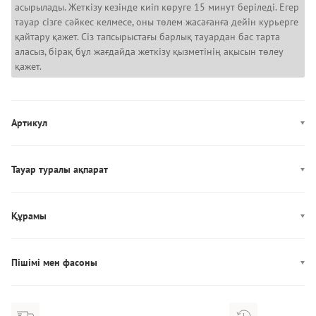
асырылады. Жеткізу кезінде киіп көруге 15 минут беріледі. Егер
тауар сізге сәйкес келмесе, оны төлем жасағанға дейін курьерге
қайтару қажет. Сіз тапсырыстағы барлық тауардан бас тарта
аласыз, бірақ бұл жағдайда жеткізу қызметінің ақысын төлеу
қажет.
Артикул
1383974-004
Тауар туралы ақпарат
Түсі: Қара
Әшекей: логотип
Құрамы
Өндірісі: Иордания
Құрамы: 90% Полиэстер/10% Эластан
Технологиялар: UA RUSH™
Пішімі мен фасоны
Жең ұзындығы: короткий
Фасон: прямой
Алқым ойындысы: круглый