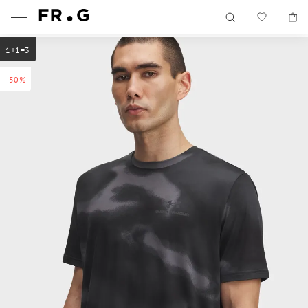
1+1=3
-50%