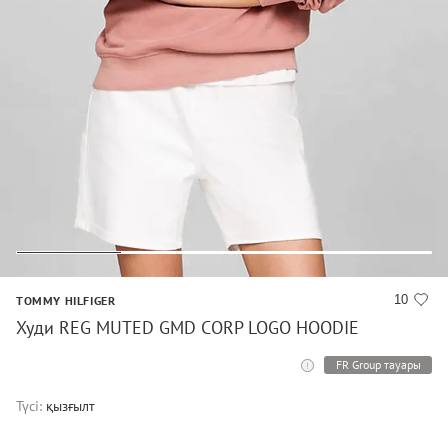
10
TOMMY HILFIGER
Худи REG MUTED GMD CORP LOGO HOODIE
FR Group тауары
Түсі:
қызғылт