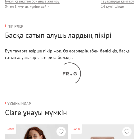
Бүкіл Қазақстан бойынша жеткізу
Тауарларды қайтару
3-тен 8 жұмыс күніне дейін
14 күні ішінде
ПІКІРЛЕР
Басқа сатып алушылардың пікірі
Бұл тауарға әзірше пікір жоқ. Өз әсерлеріңізбен бөлісіңіз, басқа
сатып алушылар сізге риза болады.
ҰСЫНЫМДАР
Сізге ұнауы мүмкін
-60%
-60%