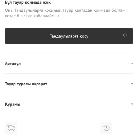
Бұл тауар қоймада жоқ
Оны Таңдаулыларға қосыңыз, тауар қайтадан қоймада болған
кезде біз сізге хабарлаймыз
Таңдаулыларға қосу
Артикул
WW0WW42472
Тауар туралы ақпарат
Өндірісі: Бангладеш
Құрамы
Құрамы: 100% Хлопок