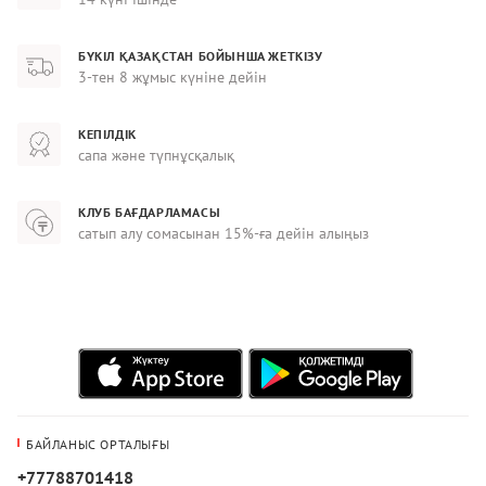
БҮКІЛ ҚАЗАҚСТАН БОЙЫНША ЖЕТКІЗУ
3-тен 8 жұмыс күніне дейін
КЕПІЛДІК
сапа және түпнұсқалық
КЛУБ БАҒДАРЛАМАСЫ
сатып алу сомасынан 15%-ға дейін алыңыз
БАЙЛАНЫС ОРТАЛЫҒЫ
+77788701418