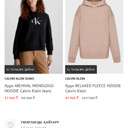
31 ТАМЫЗҒА ДЕЙІН!
31 ТАМЫЗҒА ДЕЙІН!
CALVIN KLEIN JEANS
CALVIN KLEIN
D
Худи ARCHIVAL MONOLOGO
Худи RELAXED FLEECE HOODIE
Х
HOODIE Calvin Klein Jeans
Calvin Klein
S
37 960 ₸
94 900 ₸
47 960 ₸
119 900 ₸
7
ТАУАРЛАРДЫ ҚАЙТАРУ
14 күні ішінде