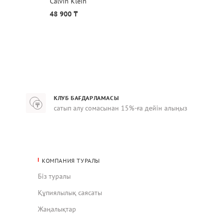
Calvin Klein
CAP Ca
48 900 ₸
36 90
КЛУБ БАҒДАРЛАМАСЫ
сатып алу сомасынан 15%-ға дейін алыңыз
КОМПАНИЯ ТУРАЛЫ
Біз туралы
Құпиялылық саясаты
Жаңалықтар