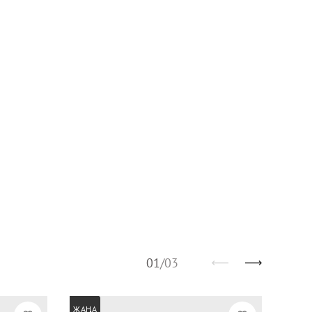
01
/
03
ЖАҢА
ЖАҢА