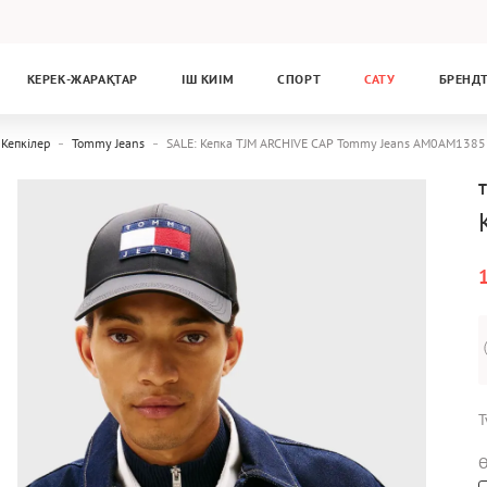
КЕРЕК-ЖАРАҚТАР
ІШ КИІМ
СПОРТ
САТУ
БРЕНД
Кепкілер
Tommy Jeans
SALE: Кепка TJM ARCHIVE CAP Tommy Jeans AM0AM1385
Т