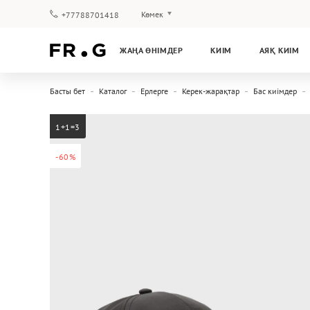
Көмек
+77788701418
Төлеу және жеткізу
ЖАҢА ӨНІМДЕР
КИІМ
АЯҚ КИІМ
Сұрақтар мен жауаптар
Клуб бағдарламасы
Басты бет
Каталог
Ерлерге
Керек-жарақтар
Бас киімдер
Кепілдік
1+1=3
-60%