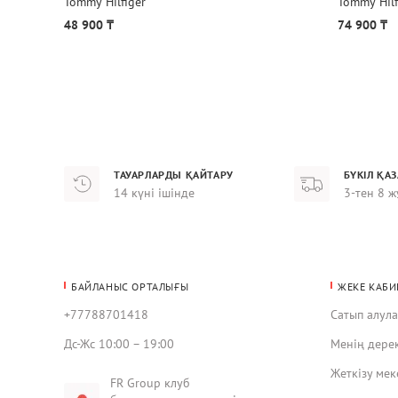
Tommy Hilfiger
Tommy Hilf
48 900 ₸
74 900 ₸
ТАУАРЛАРДЫ ҚАЙТАРУ
БҮКІЛ ҚА
14 күні ішінде
3-тен 8 ж
БАЙЛАНЫС ОРТАЛЫҒЫ
ЖЕКЕ КАБИ
+77788701418
Сатып алул
Дс-Жс 10:00 – 19:00
Менің дере
Жеткізу ме
FR Group клуб