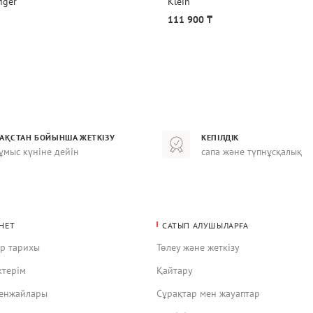
iger
Klein
111 900 ₸
ЗАҚСТАН БОЙЫНША ЖЕТКІЗУ
КЕПІЛДІК
ұмыс күніне дейін
сапа және түпнұсқалық
НЕТ
САТЫП АЛУШЫЛАРҒА
ар тарихы
Төлеу және жеткізу
ктерім
Қайтару
кенжайлары
Сұрақтар мен жауаптар