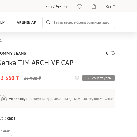
Кіру
/
Тіркелу
Қаз
Рус
ТЕР
АКЦИЯЛАР
Қаз
1
TOMMY JEANS
6
Кепка TJM ARCHIVE CAP
13 560 ₸
FR Group тауары
33 900 ₸
+678 бонустар
клуб бағдарламасына қатысушылар үшін FR Group
үсі:
қара
Өлшем