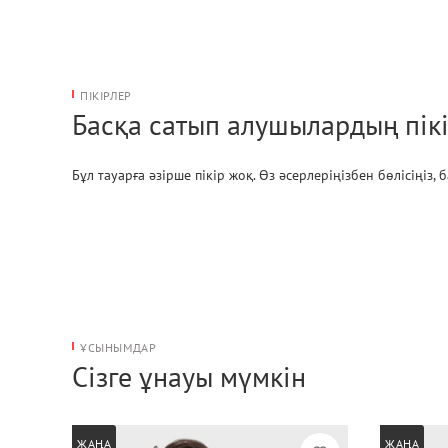
ПІКІРЛЕР
Басқа сатып алушылардың пікі
Бұл тауарға әзірше пікір жоқ. Өз әсерлеріңізбен бөлісіңіз,
ҰСЫНЫМДАР
Сізге ұнауы мүмкін
ЖАҢА
ЖАҢА