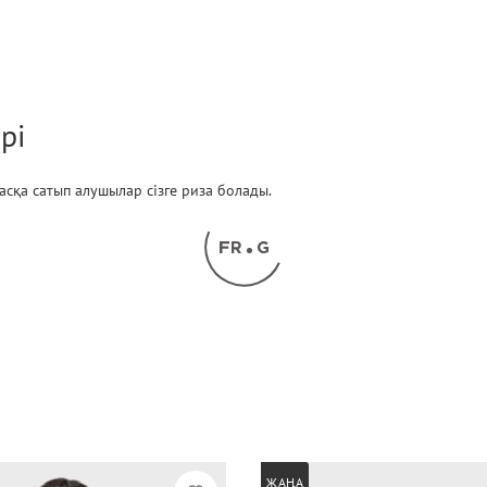
рі
 басқа сатып алушылар сізге риза болады.
ЖАҢА