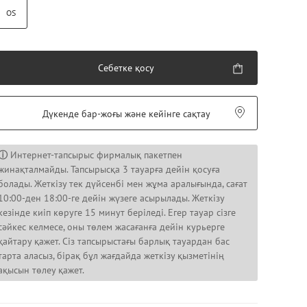
OS
Себетке қосу
Дүкенде бар-жоғы және кейінге сақтау
ⓘ
Интернет-тапсырыс фирмалық пакетпен
жинақталмайды. Тапсырысқа 3 тауарға дейін қосуға
болады. Жеткізу тек дүйсенбі мен жұма аралығында, сағат
10:00-ден 18:00-ге дейін жүзеге асырылады. Жеткізу
кезінде киіп көруге 15 минут беріледі. Егер тауар сізге
сәйкес келмесе, оны төлем жасағанға дейін курьерге
қайтару қажет. Сіз тапсырыстағы барлық тауардан бас
тарта аласыз, бірақ бұл жағдайда жеткізу қызметінің
ақысын төлеу қажет.