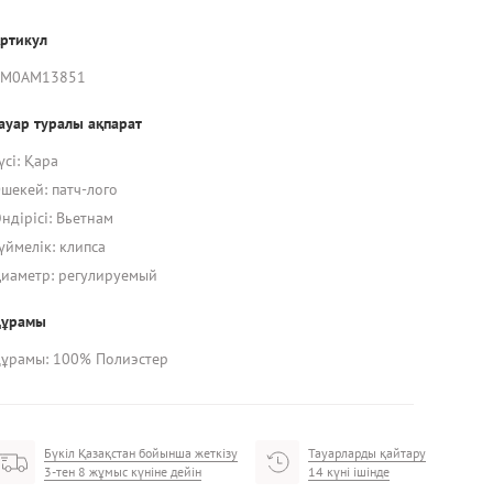
ртикул
AM0AM13851
ауар туралы ақпарат
үсі: Қара
шекей: патч-лого
ндірісі: Вьетнам
үймелік: клипса
иаметр: регулируемый
Құрамы
ұрамы: 100% Полиэстер
Бүкіл Қазақстан бойынша жеткізу
Тауарларды қайтару
3-тен 8 жұмыс күніне дейін
14 күні ішінде