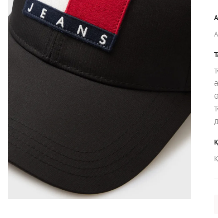
А
Т
Т
Ә
Ө
Т
Д
Қ