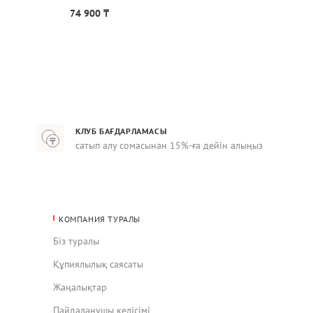
74 900 ₸
96 90
КЛУБ БАҒДАРЛАМАСЫ
сатып алу сомасынан 15%-ға дейін алыңыз
КОМПАНИЯ ТУРАЛЫ
Біз туралы
Құпиялылық саясаты
Жаңалықтар
Пайдаланушы келісімі