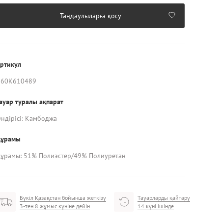
Таңдаулыларға қосу
ртикул
K60K610489
ауар туралы ақпарат
ндірісі: Камбоджа
Құрамы
ұрамы: 51% Полиэстер/49% Полиуретан
Бүкіл Қазақстан бойынша жеткізу
Тауарларды қайтару
3-тен 8 жұмыс күніне дейін
14 күні ішінде