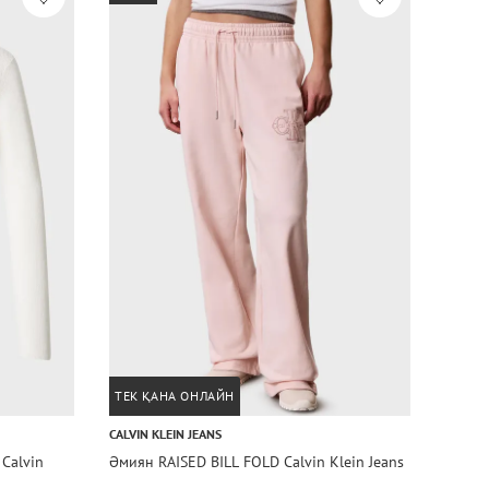
ТЕК ҚАНА ОНЛАЙН
ТЕК 
CALVIN KLEIN JEANS
CALVIN
Calvin
Әмиян RAISED BILL FOLD Calvin Klein Jeans
Әмиян
Jeans