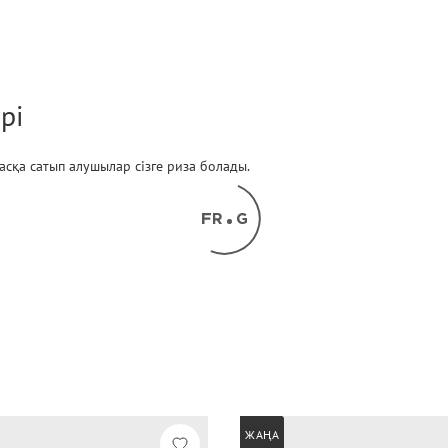
рі
 басқа сатып алушылар сізге риза болады.
ЖАҢА