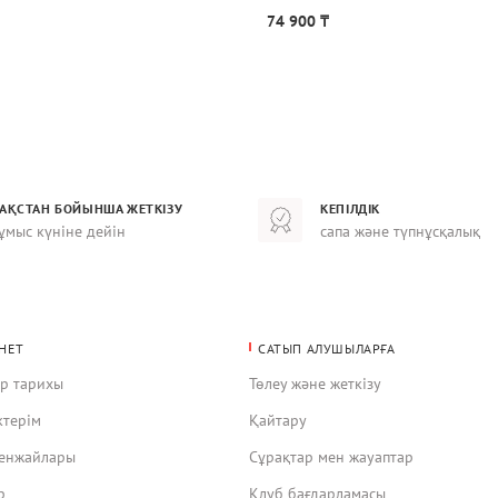
74 900 ₸
ЗАҚСТАН БОЙЫНША ЖЕТКІЗУ
КЕПІЛДІК
ұмыс күніне дейін
сапа және түпнұсқалық
НЕТ
САТЫП АЛУШЫЛАРҒА
ар тарихы
Төлеу және жеткізу
ктерім
Қайтару
кенжайлары
Сұрақтар мен жауаптар
р
Клуб бағдарламасы