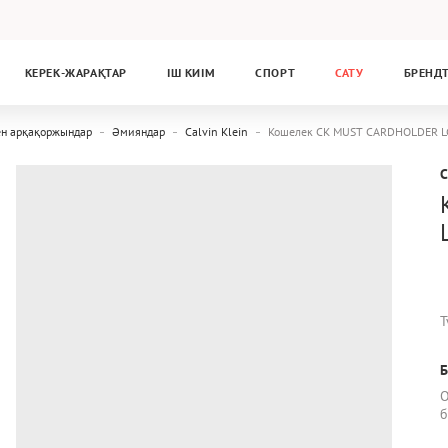
КЕРЕК-ЖАРАҚТАР
ІШ КИІМ
СПОРТ
САТУ
БРЕНД
ен арқақоржындар
Әмияндар
Calvin Klein
Кошелек CK MUST CARDHOLDER LG
C
Т
Б
О
б