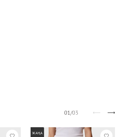
01
/
03
ЖАҢА
ЖАҢА