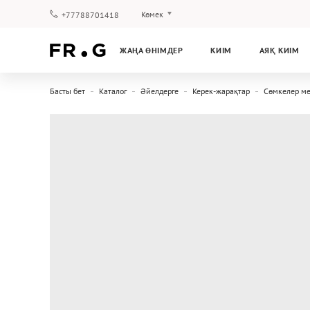
Көмек
+77788701418
Төлеу және жеткізу
ЖАҢА ӨНІМДЕР
КИІМ
АЯҚ КИІМ
Сұрақтар мен жауаптар
Клуб бағдарламасы
Басты бет
Каталог
Әйелдерге
Керек-жарақтар
Сөмкелер м
Кепілдік