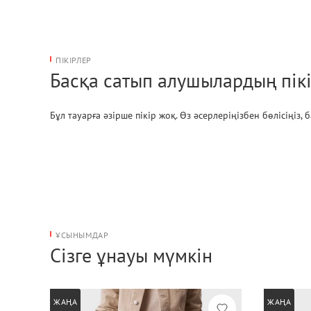
ПІКІРЛЕР
Басқа сатып алушылардың пікі
Бұл тауарға әзірше пікір жоқ. Өз әсерлеріңізбен бөлісіңіз,
ҰСЫНЫМДАР
Сізге ұнауы мүмкін
ЖАҢА
ЖАҢА