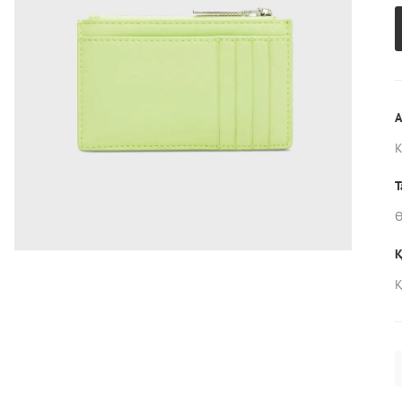
А
Т
Ө
Қ