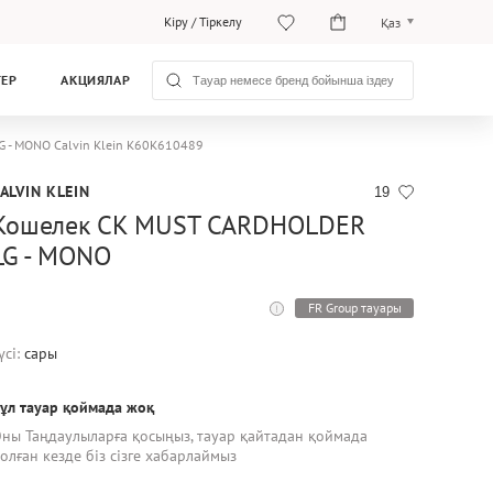
Кіру
/
Тіркелу
Қаз
Рус
ТЕР
АКЦИЯЛАР
Қаз
 - MONO Calvin Klein K60K610489
ALVIN KLEIN
19
Кошелек CK MUST CARDHOLDER
LG - MONO
FR Group тауары
үсі:
сары
ұл тауар қоймада жоқ
ны Таңдаулыларға қосыңыз, тауар қайтадан қоймада
олған кезде біз сізге хабарлаймыз