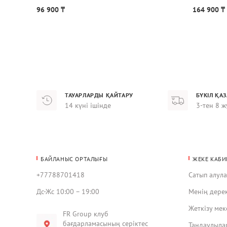
96 900 ₸
164 900 ₸
ТАУАРЛАРДЫ ҚАЙТАРУ
БҮКІЛ ҚА
14 күні ішінде
3-тен 8 ж
БАЙЛАНЫС ОРТАЛЫҒЫ
ЖЕКЕ КАБИ
+77788701418
Сатып алул
Дс-Жс 10:00 – 19:00
Менің дере
Жеткізу ме
FR Group клуб
бағдарламасының серіктес
Таңдаулыла