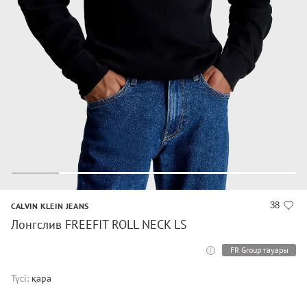
38
CALVIN KLEIN JEANS
Лонгслив FREEFIT ROLL NECK LS
FR Group тауары
Түсі:
қара