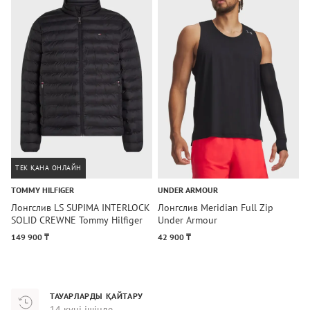
ТЕК ҚАНА ОНЛАЙН
TOMMY HILFIGER
UNDER ARMOUR
U
Лонгслив LS SUPIMA INTERLOCK
Лонгслив Meridian Full Zip
Л
SOLID CREWNE Tommy Hilfiger
Under Armour
U
149 900 ₸
42 900 ₸
1
ТАУАРЛАРДЫ ҚАЙТАРУ
14 күні ішінде