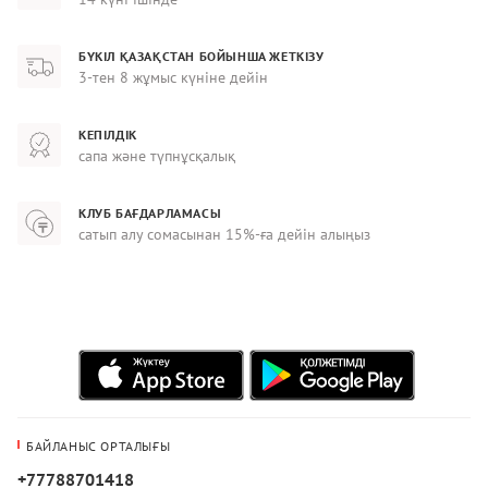
БҮКІЛ ҚАЗАҚСТАН БОЙЫНША ЖЕТКІЗУ
3-тен 8 жұмыс күніне дейін
КЕПІЛДІК
сапа және түпнұсқалық
КЛУБ БАҒДАРЛАМАСЫ
сатып алу сомасынан 15%-ға дейін алыңыз
БАЙЛАНЫС ОРТАЛЫҒЫ
+77788701418