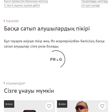
Бүкіл Қазақстан бойынша жеткізу
Тауарларды қайтару
3-тен 8 жұмыс күніне дейін
14 күні ішінде
ПІКІРЛЕР
Басқа сатып алушылардың пікірі
Бұл тауарға әзірше пікір жоқ. Өз әсерлеріңізбен бөлісіңіз, басқа
сатып алушылар сізге риза болады.
ҰСЫНЫМДАР
Сізге ұнауы мүмкін
ЖАҢА
ЖАҢА