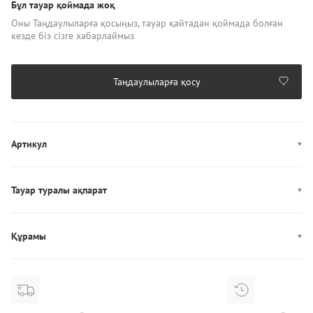
Бұл тауар қоймада жоқ
Оны Таңдаулыларға қосыңыз, тауар қайтадан қоймада болған
кезде біз сізге хабарлаймыз
Таңдаулыларға қосу
Артикул
J30J324003
Тауар туралы ақпарат
Өндірісі: Шри-Ланка
Құрамы
Құрамы: 94% Хлопок/6% Эластан