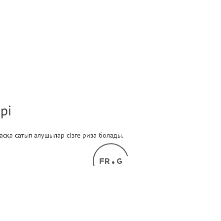
рі
 басқа сатып алушылар сізге риза болады.