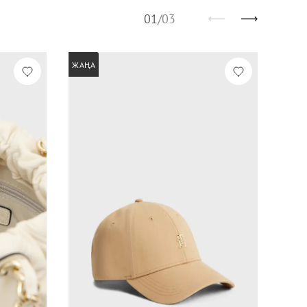
01
/
03
ЖАҢА
ЖАҢА