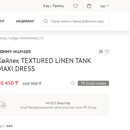
Кіру
/
Тіркелу
Қаз
Рус
ТЕР
АКЦИЯЛАР
Қаз
Tommy Hilfiger WW0WW46171
TOMMY HILFIGER
26
Көйлек TEXTURED LINEN TANK
MAXI DRESS
80 450 ₸
FR Group тауары
160 900 ₸
+4 023 бонустар
клуб бағдарламасына қатысушылар үшін FR Group
үсі:
көк