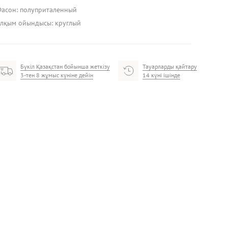
асон: полуприталенный
лқым ойындысы: круглый
Бүкіл Қазақстан бойынша жеткізу
Тауарларды қайтару
3-тен 8 жұмыс күніне дейін
14 күні ішінде