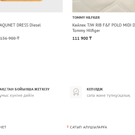
TOMMY HILFIGER
JAQUNET DRESS Diesel
Көйлек TJW RIB F&F POLO MIDI 
Tommy Hilfiger
136 900 ₸
111 900 ₸
ЗАҚСТАН БОЙЫНША ЖЕТКІЗУ
КЕПІЛДІК
ұмыс күніне дейін
сапа және түпнұсқалық
НЕТ
САТЫП АЛУШЫЛАРҒА