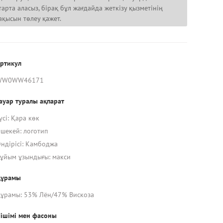
тарта аласыз, бірақ бұл жағдайда жеткізу қызметінің
ақысын төлеу қажет.
ртикул
WW0WW46171
ауар туралы ақпарат
үсі: Қара көк
шекей: логотип
ндірісі: Камбоджа
ұйым ұзындығы: макси
Құрамы
ұрамы: 53% Лён/47% Вискоза
ішімі мен фасоны