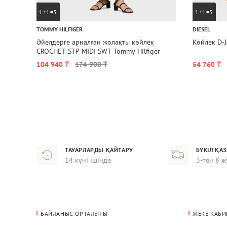
1+1=3
1+1=3
TOMMY HILFIGER
DIESEL
Әйелдерге арналған жолақты көйлек
Көйлек D-
CROCHET STP MIDI SWT Tommy Hilfiger
104 940 ₸
174 900 ₸
54 760 ₸
ТАУАРЛАРДЫ ҚАЙТАРУ
БҮКІЛ ҚА
14 күні ішінде
3-тен 8 ж
БАЙЛАНЫС ОРТАЛЫҒЫ
ЖЕКЕ КАБИ