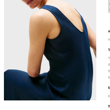
А
Т
Т
Ә
Ө
Б
Қ
П