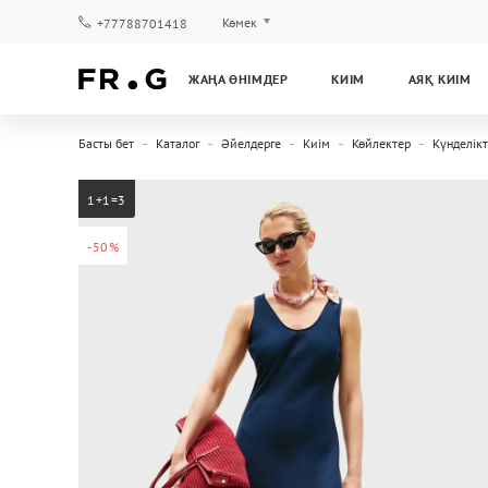
Көмек
+77788701418
Төлеу және жеткізу
ЖАҢА ӨНІМДЕР
КИІМ
АЯҚ КИІМ
Сұрақтар мен жауаптар
Клуб бағдарламасы
Басты бет
Каталог
Әйелдерге
Киім
Көйлектер
Күнделікт
Кепілдік
1+1=3
-50%