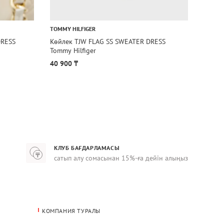
TOMMY HILFIGER
TOMMY 
DRESS
Көйлек TJW FLAG SS SWEATER DRESS
Көйле
Tommy Hilfiger
Tommy 
40 900 ₸
66 90
КЛУБ БАҒДАРЛАМАСЫ
сатып алу сомасынан 15%-ға дейін алыңыз
КОМПАНИЯ ТУРАЛЫ