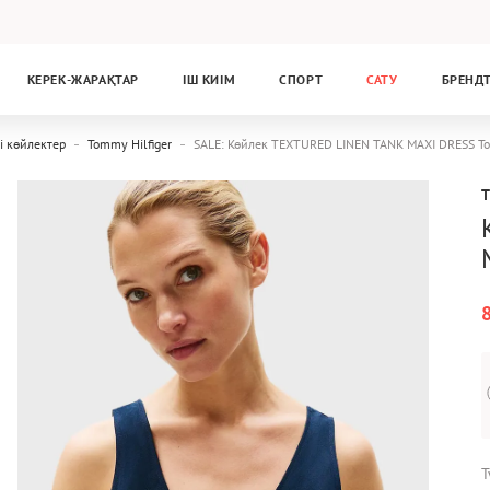
КЕРЕК-ЖАРАҚТАР
ІШ КИІМ
СПОРТ
САТУ
БРЕНД
і көйлектер
Tommy Hilfiger
SALE: Көйлек TEXTURED LINEN TANK MAXI DRESS 
Т