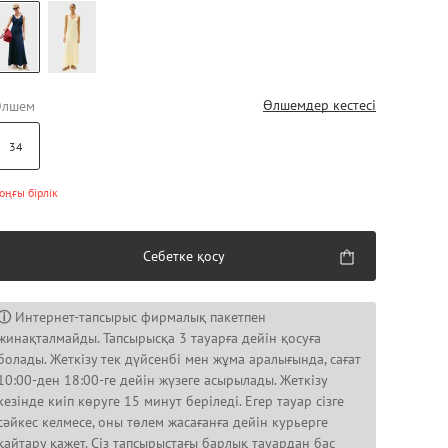
Өлшемдер кестесі
Өлшем
34
оңғы бірлік
Себетке қосу
ⓘ
Интернет-тапсырыс фирмалық пакетпен
жинақталмайды. Тапсырысқа 3 тауарға дейін қосуға
болады. Жеткізу тек дүйсенбі мен жұма аралығында, сағат
10:00-ден 18:00-ге дейін жүзеге асырылады. Жеткізу
кезінде киіп көруге 15 минут беріледі. Егер тауар сізге
сәйкес келмесе, оны төлем жасағанға дейін курьерге
қайтару қажет. Сіз тапсырыстағы барлық тауардан бас