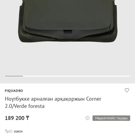
PIQUADRO
Ноутбукке арналған арқақоржын Corner
2.0/Verde foresta
189 200 ₸
Маркетплейс тауары
Түсі:
хаки