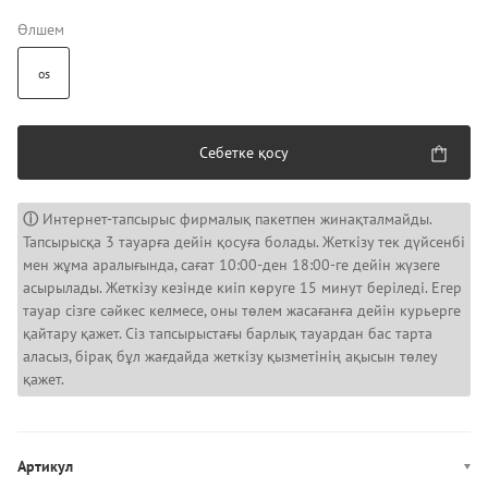
Өлшем
os
Себетке қосу
ⓘ
Интернет-тапсырыс фирмалық пакетпен жинақталмайды.
Тапсырысқа 3 тауарға дейін қосуға болады. Жеткізу тек дүйсенбі
мен жұма аралығында, сағат 10:00-ден 18:00-ге дейін жүзеге
асырылады. Жеткізу кезінде киіп көруге 15 минут беріледі. Егер
тауар сізге сәйкес келмесе, оны төлем жасағанға дейін курьерге
қайтару қажет. Сіз тапсырыстағы барлық тауардан бас тарта
аласыз, бірақ бұл жағдайда жеткізу қызметінің ақысын төлеу
қажет.
Артикул