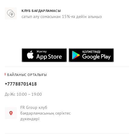
КЛУБ БАҒДАРЛАМАСЫ
сатып алу сомасынан 15%-ға дейін алыңыз
БАЙЛАНЫС ОРТАЛЫҒЫ
+77788701418
Дс-Жс 10:00 – 19:00
FR Group клуб
бағдарламасының серіктес
дүкендері