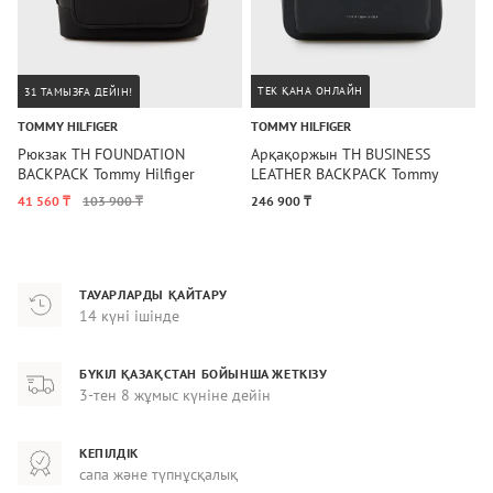
ТЕК ҚАНА ОНЛАЙН
31 ТАМЫЗҒА ДЕЙІН!
TOMMY HILFIGER
TOMMY HILFIGER
C
Рюкзак TH FOUNDATION
Арқақоржын TH BUSINESS
А
BACKPACK Tommy Hilfiger
LEATHER BACKPACK Tommy
J
Hilfiger
K
41 560 ₸
103 900 ₸
246 900 ₸
1
ТАУАРЛАРДЫ ҚАЙТАРУ
14 күні ішінде
БҮКІЛ ҚАЗАҚСТАН БОЙЫНША ЖЕТКІЗУ
3-тен 8 жұмыс күніне дейін
КЕПІЛДІК
сапа және түпнұсқалық