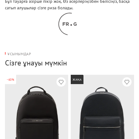
Бұл тауарға әзірше пікір жоқ. Өз әсерлеріңізбен бөлісіңіз, басқа
сатып алушылар сізге риза болады.
ҰСЫНЫМДАР
Сізге ұнауы мүмкін
-60%
ЖАҢА