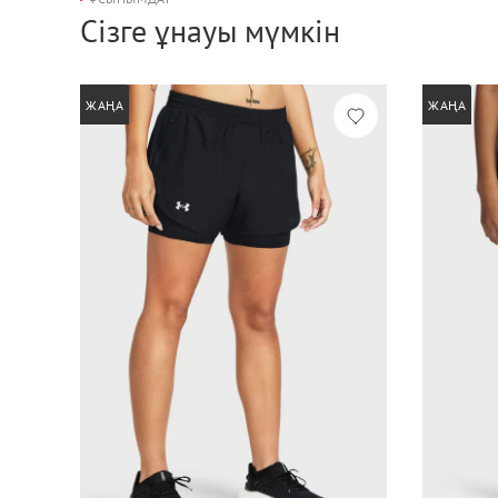
Сізге ұнауы мүмкін
ЖАҢА
ЖАҢА