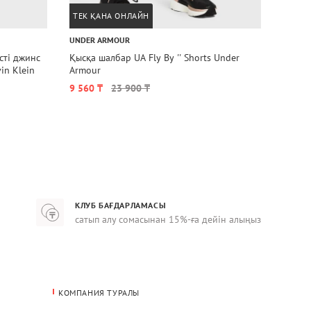
ТЕК ҚАНА ОНЛАЙН
31 ТА
UNDER ARMOUR
UNDER
Қысқа шалбар UA Fly By '' Shorts Under
Қысқа
in Klein
Armour
9 560 ₸
23 900 ₸
9 560
КЛУБ БАҒДАРЛАМАСЫ
сатып алу сомасынан 15%-ға дейін алыңыз
КОМПАНИЯ ТУРАЛЫ