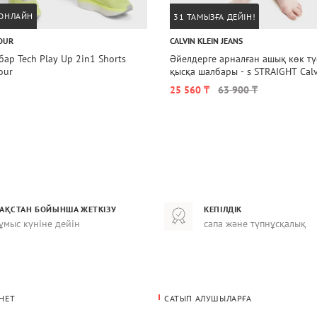
 ОНЛАЙН
31 ТАМЫЗҒА ДЕЙІН!
OUR
CALVIN KLEIN JEANS
ар Tech Play Up 2in1 Shorts
Әйелдерге арналған ашық көк түсті джинс
our
қысқа шалбары - s STRAIGHT Calv
Jeans
25 560 ₸
63 900 ₸
ЗАҚСТАН БОЙЫНША ЖЕТКІЗУ
КЕПІЛДІК
ұмыс күніне дейін
сапа және түпнұсқалық
НЕТ
САТЫП АЛУШЫЛАРҒА