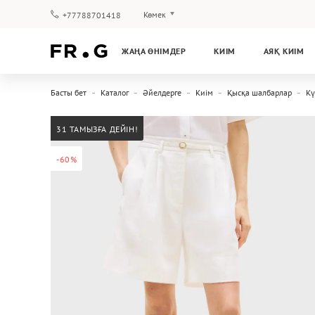
Көмек
+77788701418
Төлеу және жеткізу
ЖАҢА ӨНІМДЕР
КИІМ
АЯҚ КИІМ
Сұрақтар мен жауаптар
Клуб бағдарламасы
Басты бет
Каталог
Әйелдерге
Киім
Қысқа шалбарлар
Кү
Кепілдік
31 ТАМЫЗҒА ДЕЙІН!
-60%