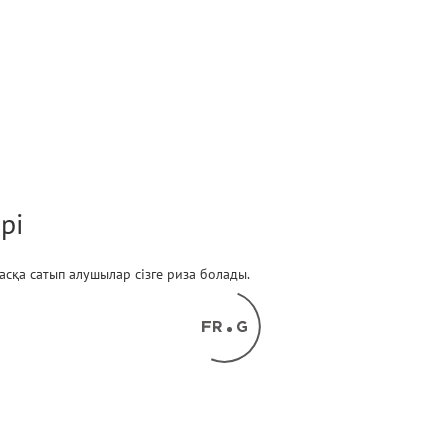
рі
 басқа сатып алушылар сізге риза болады.