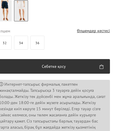
Өлшемдер кестесі
Өлшем
32
34
36
Себетке қосу
ⓘ
Интернет-тапсырыс фирмалық пакетпен
жинақталмайды. Тапсырысқа 3 тауарға дейін қосуға
болады. Жеткізу тек дүйсенбі мен жұма аралығында, сағат
10:00-ден 18:00-ге дейін жүзеге асырылады. Жеткізу
кезінде киіп көруге 15 минут беріледі. Егер тауар сізге
сәйкес келмесе, оны төлем жасағанға дейін курьерге
қайтару қажет. Сіз тапсырыстағы барлық тауардан бас
тарта аласыз, бірақ бұл жағдайда жеткізу қызметінің