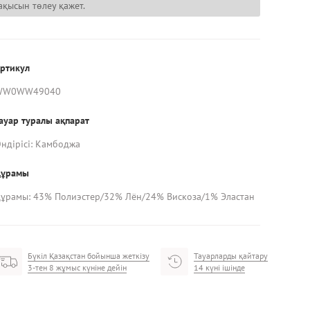
ақысын төлеу қажет.
ртикул
WW0WW49040
ауар туралы ақпарат
ндірісі: Камбоджа
Құрамы
ұрамы: 43% Полиэстер/32% Лён/24% Вискоза/1% Эластан
Бүкіл Қазақстан бойынша жеткізу
Тауарларды қайтару
3-тен 8 жұмыс күніне дейін
14 күні ішінде