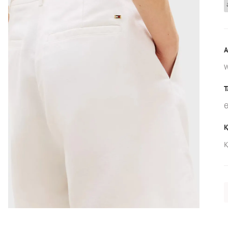
А
Т
Ө
Қ