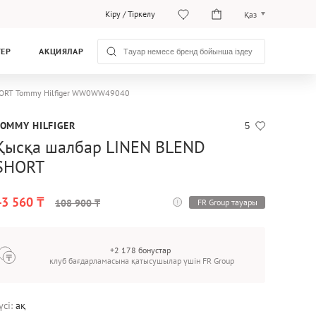
Кіру
/
Тіркелу
Қаз
Рус
ТЕР
АКЦИЯЛАР
Қаз
SHORT Tommy Hilfiger WW0WW49040
TOMMY HILFIGER
5
Қысқа шалбар LINEN BLEND
SHORT
43 560 ₸
FR Group тауары
108 900 ₸
+2 178 бонустар
клуб бағдарламасына қатысушылар үшін FR Group
үсі:
ақ