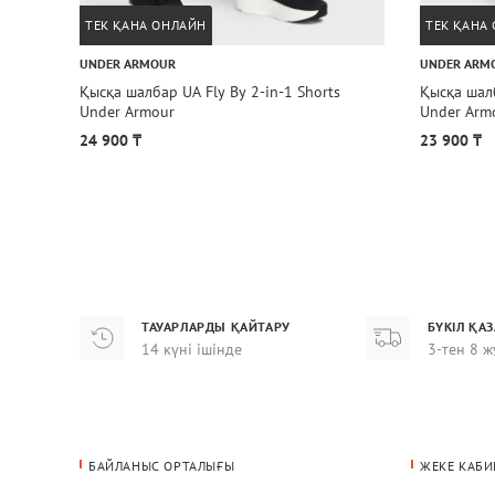
ТЕК ҚАНА ОНЛАЙН
ТЕК ҚАНА
UNDER ARMOUR
UNDER ARM
Қысқа шалбар UA Fly By 2-in-1 Shorts
Қысқа шалб
Under Armour
Under Arm
24 900 ₸
23 900 ₸
ТАУАРЛАРДЫ ҚАЙТАРУ
БҮКІЛ ҚА
14 күні ішінде
3-тен 8 ж
БАЙЛАНЫС ОРТАЛЫҒЫ
ЖЕКЕ КАБИ