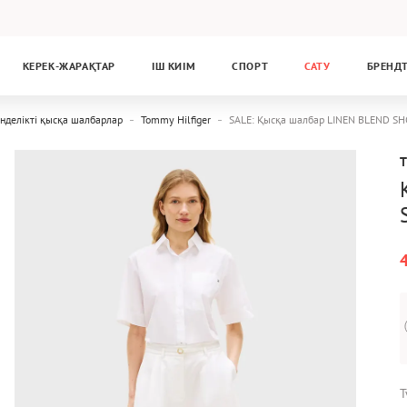
КЕРЕК-ЖАРАҚТАР
ІШ КИІМ
СПОРТ
САТУ
БРЕНД
нделікті қысқа шалбарлар
Tommy Hilfiger
SALE: Қысқа шалбар LINEN BLEND 
Т