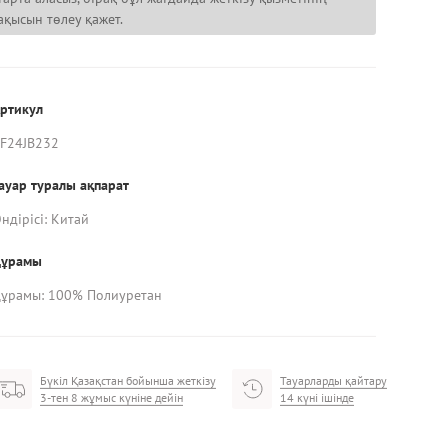
ақысын төлеу қажет.
ртикул
F24JB232
ауар туралы ақпарат
ндірісі: Китай
Құрамы
ұрамы: 100% Полиуретан
Бүкіл Қазақстан бойынша жеткізу
Тауарларды қайтару
3-тен 8 жұмыс күніне дейін
14 күні ішінде