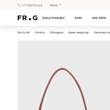
Көмек
+77788701418
Төлеу және жеткізу
ЖАҢА ӨНІМДЕР
КИІМ
АЯҚ КИІМ
Сұрақтар мен жауаптар
Клуб бағдарламасы
Басты бет
Каталог
Әйелдерге
Керек-жарақтар
Сөмкелер м
Кепілдік