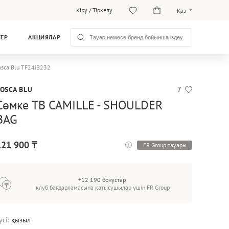
Кіру
/
Тіркелу
Қаз
Рус
ТЕР
АКЦИЯЛАР
Қаз
sca Blu TF24JB232
OSCA BLU
7
Сөмке TB CAMILLE - SHOULDER
BAG
121 900 ₸
FR Group тауары
+12 190 бонустар
клуб бағдарламасына қатысушылар үшін FR Group
үсі:
қызыл