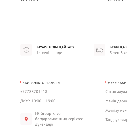
ТАУАРЛАРДЫ ҚАЙТАРУ
БҮКІЛ ҚА
14 күні ішінде
3-тен 8 ж
БАЙЛАНЫС ОРТАЛЫҒЫ
ЖЕКЕ КАБИ
+77788701418
Сатып алул
Дс-Жс 10:00 – 19:00
Менің дере
Жеткізу ме
FR Group клуб
бағдарламасының серіктес
Таңдаулыла
дүкендері