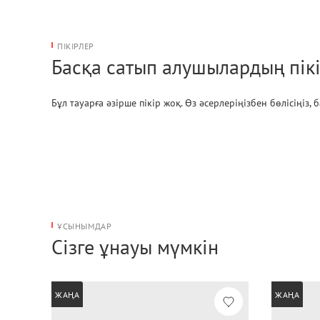
ПІКІРЛЕР
Басқа сатып алушылардың пікі
Бұл тауарға әзірше пікір жоқ. Өз әсерлеріңізбен бөлісіңіз,
ҰСЫНЫМДАР
Сізге ұнауы мүмкін
ЖАҢА
ЖАҢА