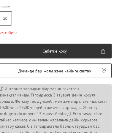
Өлшем
OS
оңғы бірлік
Себетке қосу
Дүкенде бар-жоғы және кейінге сақтау
ⓘ
Интернет-тапсырыс фирмалық пакетпен
жинақталмайды. Тапсырысқа 3 тауарға дейін қосуға
болады. Жеткізу тек дүйсенбі мен жұма аралығында, сағат
10:00-ден 18:00-ге дейін жүзеге асырылады. Жеткізу
кезінде киіп көруге 15 минут беріледі. Егер тауар сізге
сәйкес келмесе, оны төлем жасағанға дейін курьерге
қайтару қажет. Сіз тапсырыстағы барлық тауардан бас
тарта аласыз, бірақ бұл жағдайда жеткізу қызметінің