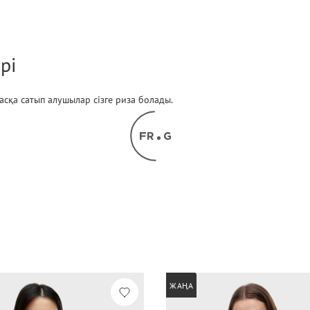
рі
 басқа сатып алушылар сізге риза болады.
ЖАҢА