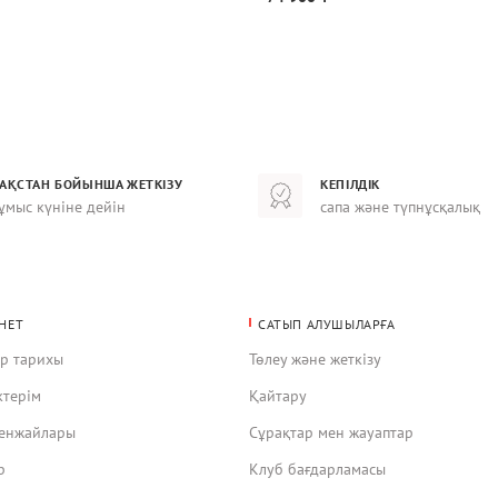
ЗАҚСТАН БОЙЫНША ЖЕТКІЗУ
КЕПІЛДІК
ұмыс күніне дейін
сапа және түпнұсқалық
НЕТ
САТЫП АЛУШЫЛАРҒА
ар тарихы
Төлеу және жеткізу
ктерім
Қайтару
кенжайлары
Сұрақтар мен жауаптар
р
Клуб бағдарламасы