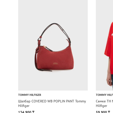
TOMMY HILFIGER
TOMMY HILF
Шалбар COVERED WB POPLIN PANT Tommy
Сөмке TH 
Hilfiger
Hilfiger
134 900 ₸
59 900 ₸