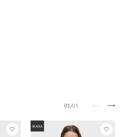
01
/
03
ЖАҢА
ЖАҢА