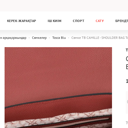
КЕРЕК-ЖАРАҚТАР
ІШ КИІМ
СПОРТ
САТУ
БРЕНД
ен арқақоржындар
Сөмкелер
Tosca Blu
Сөмке TB CAMILLE - SHOULDER BAG To
T
Т