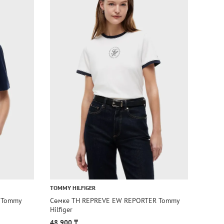
TOMMY HILFIGER
TOMMY 
 Tommy
Сөмке TH REPREVE EW REPORTER Tommy
Сөмке
Hilfiger
48 900 ₸
111 9