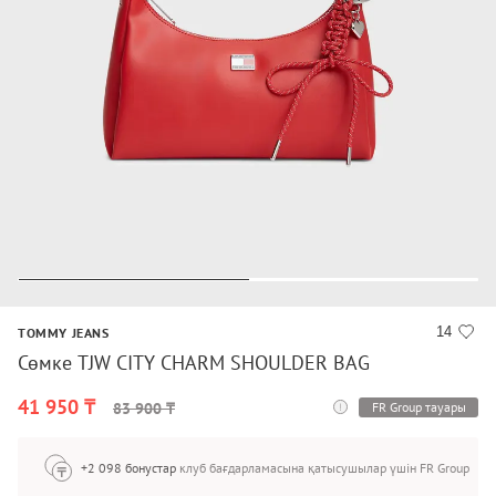
14
TOMMY JEANS
Сөмке TJW CITY CHARM SHOULDER BAG
41 950 ₸
FR Group тауары
83 900 ₸
+2 098 бонустар
клуб бағдарламасына қатысушылар үшін FR Group