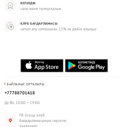
КЕПІЛДІК
сапа және түпнұсқалық
КЛУБ БАҒДАРЛАМАСЫ
сатып алу сомасынан 15%-ға дейін алыңыз
БАЙЛАНЫС ОРТАЛЫҒЫ
+77788701418
Дс-Жс 10:00 – 19:00
FR Group клуб
бағдарламасының серіктес
дүкендері