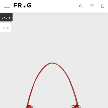
1+1=3
-50%