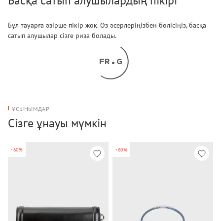
Басқа сатып алушылардың пікірі
Бұл тауарға әзірше пікір жоқ. Өз әсерлеріңізбен бөлісіңіз, басқа
сатып алушылар сізге риза болады.
ҰСЫНЫМДАР
Сізге ұнауы мүмкін
-60%
-60%