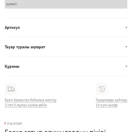
қажет.
Артикул
AW0AW18458
Тауар туралы ақпарат
Өндірісі: Китай
Құрамы
Құрамы: 100% Полиуретан
Бүкіл Қазақстан бойынша жеткізу
Тауарларды қайтару
3-тен 8 жұмыс күніне дейін
14 күні ішінде
ПІКІРЛЕР