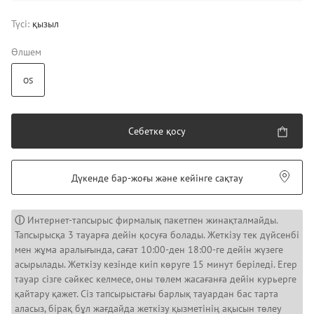
Түсі:
қызыл
Өлшем
OS
Себетке қосу
Дүкенде бар-жоғы және кейінге сақтау
ⓘ
Интернет-тапсырыс фирмалық пакетпен жинақталмайды.
Тапсырысқа 3 тауарға дейін қосуға болады. Жеткізу тек дүйсенбі
мен жұма аралығында, сағат 10:00-ден 18:00-ге дейін жүзеге
асырылады. Жеткізу кезінде киіп көруге 15 минут беріледі. Егер
тауар сізге сәйкес келмесе, оны төлем жасағанға дейін курьерге
қайтару қажет. Сіз тапсырыстағы барлық тауардан бас тарта
аласыз, бірақ бұл жағдайда жеткізу қызметінің ақысын төлеу