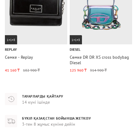
1+1=3
1+1=3
REPLAY
DIESEL
T
Сөмке - Replay
Сөмке DR DR XS cross bodybag
С
Diesel
41 160 ₸
102 900 ₸
125 960 ₸
314 900 ₸
4
ТАУАРЛАРДЫ ҚАЙТАРУ
14 күні ішінде
БҮКІЛ ҚАЗАҚСТАН БОЙЫНША ЖЕТКІЗУ
3-тен 8 жұмыс күніне дейін