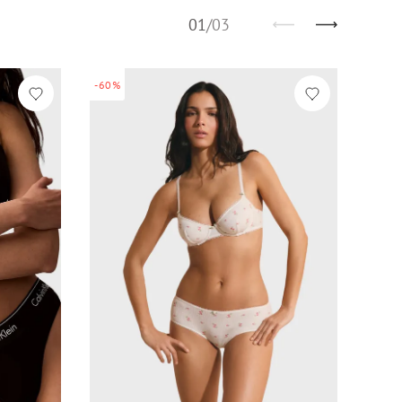
01
/
03
-60%
-30%