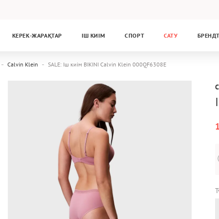
КЕРЕК-ЖАРАҚТАР
ІШ КИІМ
СПОРТ
САТУ
БРЕНД
Calvin Klein
SALE: Іш киім BIKINI Calvin Klein 000QF6308E
C
Т