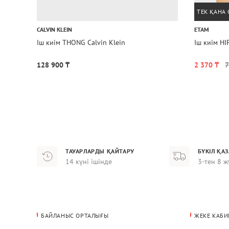
ТЕК ҚАНА
CALVIN KLEIN
ETAM
Іш киім THONG Calvin Klein
Іш киім H
128 900 ₸
2 370 ₸
7
ТАУАРЛАРДЫ ҚАЙТАРУ
БҮКІЛ ҚА
14 күні ішінде
3-тен 8 ж
БАЙЛАНЫС ОРТАЛЫҒЫ
ЖЕКЕ КАБИ