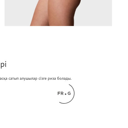
рі
 басқа сатып алушылар сізге риза болады.