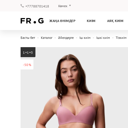
Көмек
+77788701418
Төлеу және жеткізу
ЖАҢА ӨНІМДЕР
КИІМ
АЯҚ КИІМ
Сұрақтар мен жауаптар
Клуб бағдарламасы
Басты бет
Каталог
Әйелдерге
Іш киім
Ішкі киім
Тізкиім
Кепілдік
1+1=3
-50%