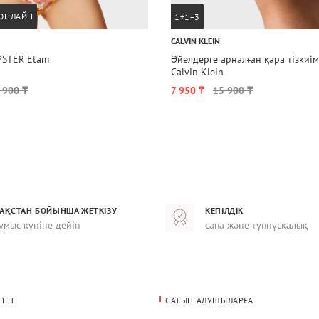
 ОНЛАЙН
1+1=3
CALVIN KLEIN
IPSTER Etam
Әйелдерге арналған қара тізки
Calvin Klein
 900 ₸
7 950 ₸
15 900 ₸
ЗАҚСТАН БОЙЫНША ЖЕТКІЗУ
КЕПІЛДІК
ұмыс күніне дейін
сапа және түпнұсқалық
НЕТ
САТЫП АЛУШЫЛАРҒА