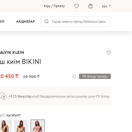
Кіру
/
Тіркелу
Қаз
Рус
ТЕР
АКЦИЯЛАР
Қаз
ALVIN KLEIN
Іш киім BIKINI
10 450 ₸
FR Group тауары
20 900 ₸
+523 бонустар
клуб бағдарламасына қатысушылар үшін FR Group
үсі:
қызғылт