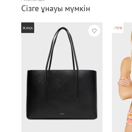
Сізге ұнауы мүмкін
ЖАҢА
-70%