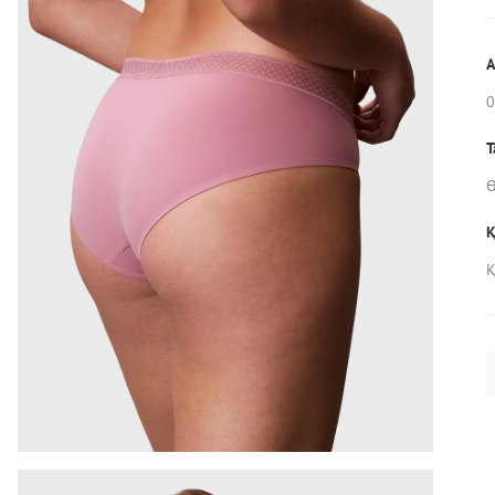
А
Т
Ө
Қ