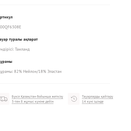
ртикул
000QF6308E
ауар туралы ақпарат
ндірісі: Таиланд
Құрамы
ұрамы: 82% Нейлон/18% Эластан
Бүкіл Қазақстан бойынша жеткізу
Тауарларды қайтару
3-тен 8 жұмыс күніне дейін
14 күні ішінде