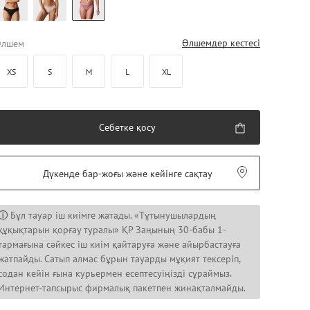
Өлшемдер кестесі
Өлшем
XS
S
M
L
XL
Себетке қосу
Дүкенде бар-жоғы және кейінге сақтау
ⓘ
Бұл тауар іш киімге жатады. «Тұтынушылардың
құқықтарын қорғау туралы» ҚР Заңының 30-бабы 1-
тармағына сәйкес іш киім қайтаруға және айырбастауға
жатпайды. Сатып алмас бұрын тауарды мұқият тексеріп,
содан кейін ғына курьермен есептесуіңізді сұраймыз.
Интернет-тапсырыс фирмалық пакетпен жинақталмайды.