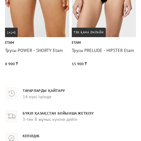
ТЕК ҚАНА ОНЛАЙН
1+1=3
ETAM
ETAM
E
Трусы POWER - SHORTY Etam
Трусы PRELUDE - HIPSTER Etam
Т
8 900 ₸
15 900 ₸
1
ТАУАРЛАРДЫ ҚАЙТАРУ
14 күні ішінде
БҮКІЛ ҚАЗАҚСТАН БОЙЫНША ЖЕТКІЗУ
3-тен 8 жұмыс күніне дейін
КЕПІЛДІК