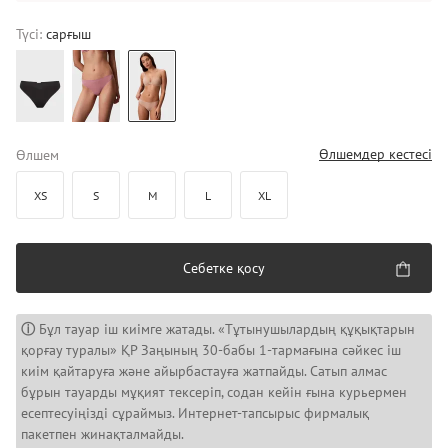
Түсі:
сарғыш
Өлшемдер кестесі
Өлшем
XS
S
M
L
XL
Себетке қосу
ⓘ
Бұл тауар іш киімге жатады. «Тұтынушылардың құқықтарын
қорғау туралы» ҚР Заңының 30-бабы 1-тармағына сәйкес іш
киім қайтаруға және айырбастауға жатпайды. Сатып алмас
бұрын тауарды мұқият тексеріп, содан кейін ғына курьермен
есептесуіңізді сұраймыз. Интернет-тапсырыс фирмалық
пакетпен жинақталмайды.