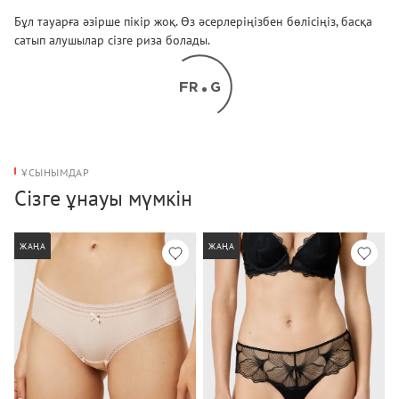
Бұл тауарға әзірше пікір жоқ. Өз әсерлеріңізбен бөлісіңіз, басқа
сатып алушылар сізге риза болады.
ҰСЫНЫМДАР
Сізге ұнауы мүмкін
ЖАҢА
ЖАҢА