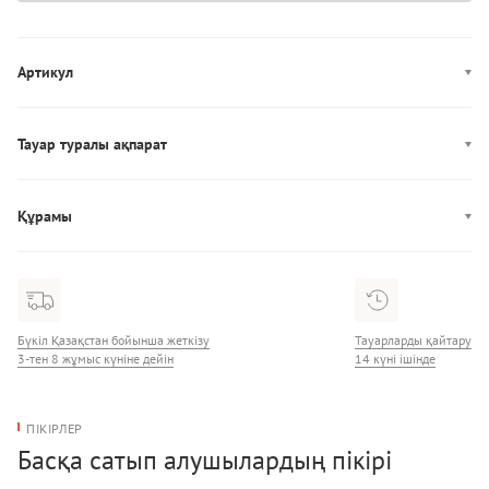
Артикул
LV00QF8573
Тауар туралы ақпарат
Өндірісі: Индонезия
Құрамы
Құрамы: 85% Нейлон/42% Эластан
Бүкіл Қазақстан бойынша жеткізу
Тауарларды қайтару
3-тен 8 жұмыс күніне дейін
14 күні ішінде
ПІКІРЛЕР
Басқа сатып алушылардың пікірі