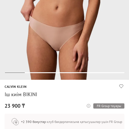
CALVIN KLEIN
Іш киім BIKINI
23 900 ₸
FR Group тауары
+2 390 бонустар
клуб бағдарламасына қатысушылар үшін FR Group