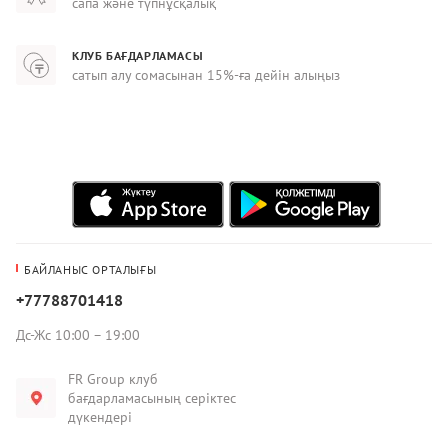
сапа және түпнұсқалық
КЛУБ БАҒДАРЛАМАСЫ
сатып алу сомасынан 15%-ға дейін алыңыз
БАЙЛАНЫС ОРТАЛЫҒЫ
+77788701418
Дс-Жс 10:00 – 19:00
FR Group клуб
бағдарламасының серіктес
дүкендері