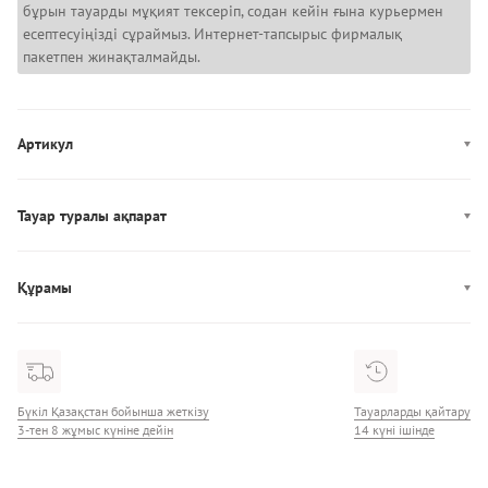
бұрын тауарды мұқият тексеріп, содан кейін ғына курьермен
есептесуіңізді сұраймыз. Интернет-тапсырыс фирмалық
пакетпен жинақталмайды.
Артикул
LV00QF8283
Тауар туралы ақпарат
Өндірісі: Шри-Ланка
Құрамы
Құрамы: 53% Хлопок/35% Лён/12% Эластан
Бүкіл Қазақстан бойынша жеткізу
Тауарларды қайтару
3-тен 8 жұмыс күніне дейін
14 күні ішінде