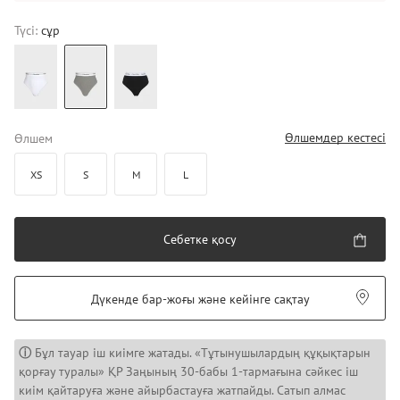
Түсі:
сұр
Өлшемдер кестесі
Өлшем
XS
S
M
L
Себетке қосу
Дүкенде бар-жоғы және кейінге сақтау
ⓘ
Бұл тауар іш киімге жатады. «Тұтынушылардың құқықтарын
қорғау туралы» ҚР Заңының 30-бабы 1-тармағына сәйкес іш
киім қайтаруға және айырбастауға жатпайды. Сатып алмас