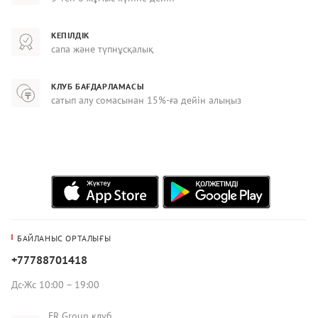
КЕПІЛДІК
сапа және түпнұсқалық
КЛУБ БАҒДАРЛАМАСЫ
сатып алу сомасынан 15%-ға дейін алыңыз
БАЙЛАНЫС ОРТАЛЫҒЫ
+77788701418
Дс-Жс 10:00 – 19:00
FR Group клуб