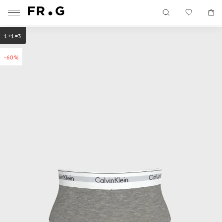
1+1=3
-60%