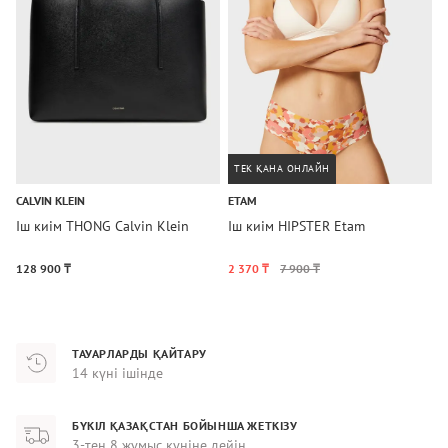
ТЕК ҚАНА ОНЛАЙН
CALVIN KLEIN
ETAM
C
Іш киім THONG Calvin Klein
Іш киім HIPSTER Etam
Ә
т
128 900 ₸
2 370 ₸
7 900 ₸
7
ТАУАРЛАРДЫ ҚАЙТАРУ
14 күні ішінде
БҮКІЛ ҚАЗАҚСТАН БОЙЫНША ЖЕТКІЗУ
3-тен 8 жұмыс күніне дейін