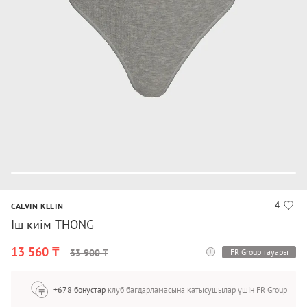
4
CALVIN KLEIN
Іш киім THONG
13 560 ₸
FR Group тауары
33 900 ₸
+678 бонустар
клуб бағдарламасына қатысушылар үшін FR Group