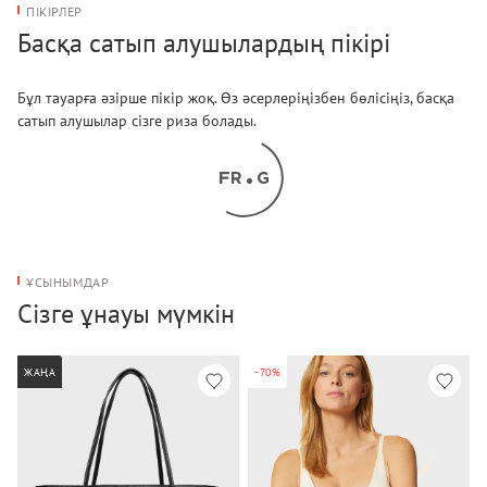
ПІКІРЛЕР
Басқа сатып алушылардың пікірі
Бұл тауарға әзірше пікір жоқ. Өз әсерлеріңізбен бөлісіңіз, басқа
сатып алушылар сізге риза болады.
ҰСЫНЫМДАР
Сізге ұнауы мүмкін
ЖАҢА
-70%