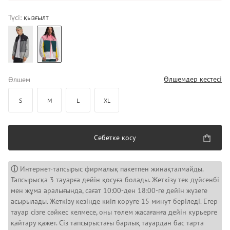
Түсі:
қызғылт
Өлшемдер кестесі
Өлшем
S
M
L
XL
Себетке қосу
ⓘ
Интернет-тапсырыс фирмалық пакетпен жинақталмайды.
Тапсырысқа 3 тауарға дейін қосуға болады. Жеткізу тек дүйсенбі
мен жұма аралығында, сағат 10:00-ден 18:00-ге дейін жүзеге
асырылады. Жеткізу кезінде киіп көруге 15 минут беріледі. Егер
тауар сізге сәйкес келмесе, оны төлем жасағанға дейін курьерге
қайтару қажет. Сіз тапсырыстағы барлық тауардан бас тарта