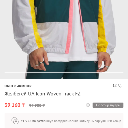
12
UNDER ARMOUR
Желбегей UA Icon Woven Track FZ
39 160 ₸
FR Group тауары
97 900 ₸
+1 958 бонустар
клуб бағдарламасына қатысушылар үшін FR Group