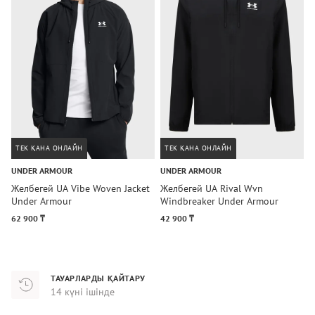
ТЕК ҚАНА ОНЛАЙН
ТЕК ҚАНА ОНЛАЙН
UNDER ARMOUR
UNDER ARMOUR
D
Желбегей UA Vibe Woven Jacket
Желбегей UA Rival Wvn
Ж
Under Armour
Windbreaker Under Armour
D
62 900 ₸
42 900 ₸
8
ТАУАРЛАРДЫ ҚАЙТАРУ
14 күні ішінде