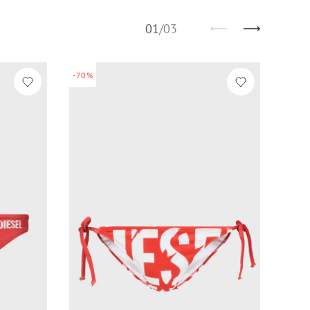
01
/
03
-70%
-70%