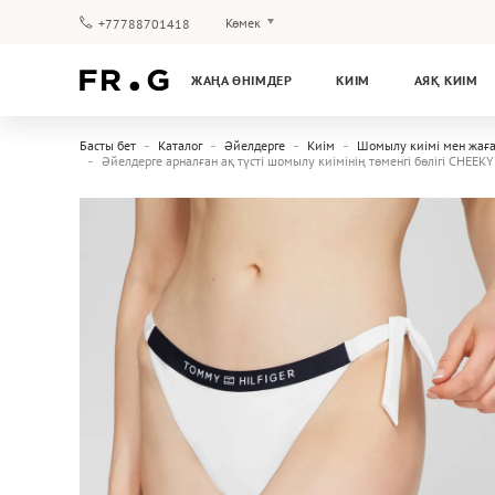
Көмек
+77788701418
Төлеу және жеткізу
ЖАҢА ӨНІМДЕР
КИІМ
АЯҚ КИІМ
Сұрақтар мен жауаптар
Клуб бағдарламасы
Басты бет
Каталог
Әйелдерге
Киім
Шомылу киімі мен жаға
Кепілдік
Әйелдерге арналған ақ түсті шомылу киімінің төменгі бөлігі CHEEK