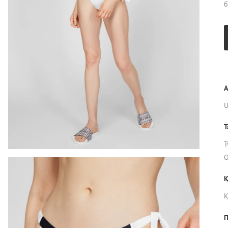
б
А
Т
Т
Ө
Қ
П