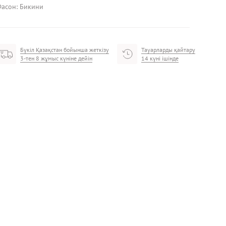
асон: Бикини
Бүкіл Қазақстан бойынша жеткізу
Тауарларды қайтару
3-тен 8 жұмыс күніне дейін
14 күні ішінде