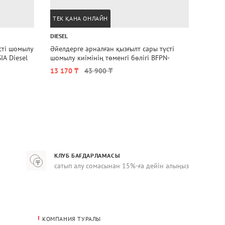
ТЕК ҚАНА ОНЛАЙН
ТЕК 
DIESEL
DIESEL
Әйелдерге арналған қызғылт сары түсті
Шомылу
IA Diesel
шомылу киімінің төменгі бөлігі BFPN-
PEGGY
BRIGITTES-N Diesel
13 170 ₸
43 900 ₸
8 670
КЛУБ БАҒДАРЛАМАСЫ
сатып алу сомасынан 15%-ға дейін алыңыз
КОМПАНИЯ ТУРАЛЫ