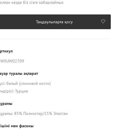
олған кезде біз сізге хабарлаймыз
Таңдаулыларға қосу
ртикул
UW0UW02709
ауар туралы ақпарат
үсі: белый (слоновой кости)
ндірісі: Турция
Құрамы
ұрамы: 85% Полиэстер/15% Эластан
ішімі мен фасоны