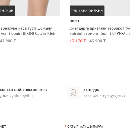
 ОНЛАЙН
ТЕК ҚАНА ОНЛАЙН
N
DIESEL
 қара түсті шомылу
Әйелдерге арналған терракот түсті шомылу
менгі бөлігі BIKINI Calvin Klein
киімінің төменгі бөлігі BFPN-ALIS
47 900 ₸
13 170 ₸
43 900 ₸
ЗАҚСТАН БОЙЫНША ЖЕТКІЗУ
КЕПІЛДІК
ұмыс күніне дейін
сапа және түпнұсқалық
НЕТ
САТЫП АЛУШЫЛАРҒА