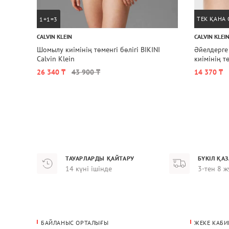
ТЕК ҚАНА
1+1=3
CALVIN KLEIN
CALVIN KLEI
Шомылу киімінің төменгі бөлігі BIKINI
Әйелдерге арналған
Calvin Klein
киімінің тө
26 340 ₸
43 900 ₸
14 370 ₸
ТАУАРЛАРДЫ ҚАЙТАРУ
БҮКІЛ ҚА
14 күні ішінде
3-тен 8 ж
БАЙЛАНЫС ОРТАЛЫҒЫ
ЖЕКЕ КАБИ