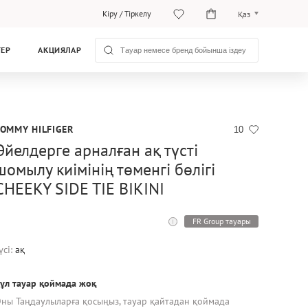
Кіру
/
Тіркелу
Қаз
Рус
ТЕР
АКЦИЯЛАР
Қаз
TOMMY HILFIGER
10
Әйелдерге арналған ақ түсті
шомылу киімінің төменгі бөлігі
CHEEKY SIDE TIE BIKINI
FR Group тауары
үсі:
ақ
ұл тауар қоймада жоқ
ны Таңдаулыларға қосыңыз, тауар қайтадан қоймада