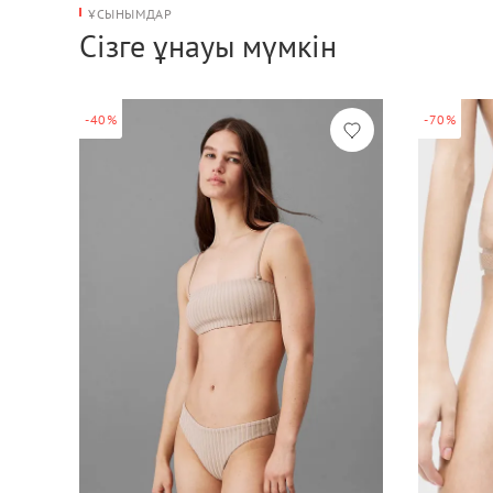
ҰСЫНЫМДАР
Сізге ұнауы мүмкін
-40%
-70%