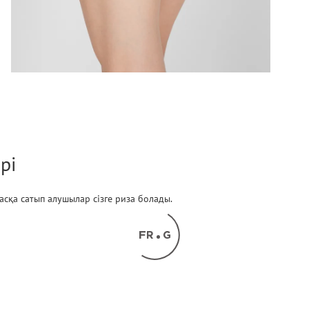
рі
 басқа сатып алушылар сізге риза болады.