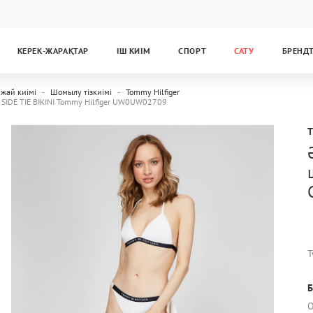
КЕРЕК-ЖАРАҚТАР
ІШ КИІМ
СПОРТ
САТУ
БРЕНД
жай киімі
Шомылу тізкиімі
Tommy Hilfiger
Y SIDE TIE BIKINI Tommy Hilfiger UW0UW02709
Т
Б
О