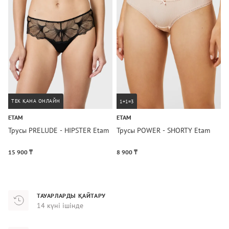
ТЕК ҚАНА ОНЛАЙН
1+1=3
ETAM
ETAM
C
Трусы PRELUDE - HIPSTER Etam
Трусы POWER - SHORTY Etam
І
15 900 ₸
8 900 ₸
2
ТАУАРЛАРДЫ ҚАЙТАРУ
14 күні ішінде