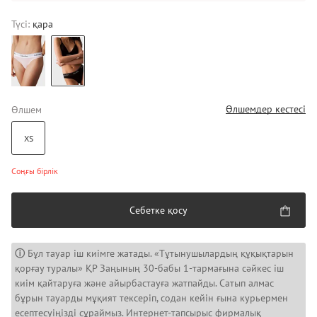
Түсі:
қара
Өлшемдер кестесі
Өлшем
XS
Соңғы бірлік
Себетке қосу
ⓘ
Бұл тауар іш киімге жатады. «Тұтынушылардың құқықтарын
қорғау туралы» ҚР Заңының 30-бабы 1-тармағына сәйкес іш
киім қайтаруға және айырбастауға жатпайды. Сатып алмас
бұрын тауарды мұқият тексеріп, содан кейін ғына курьермен
есептесуіңізді сұраймыз. Интернет-тапсырыс фирмалық