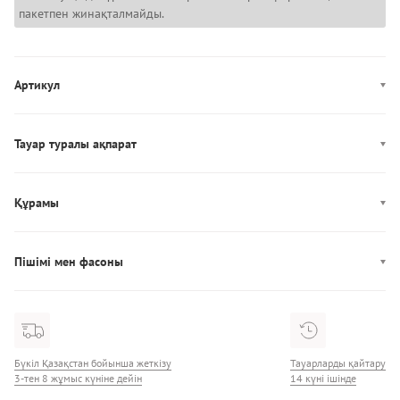
пакетпен жинақталмайды.
Артикул
0000F3786E
Тауар туралы ақпарат
Түсі: Қара
Әшекей: брендированная резинка
Құрамы
Өндірісі: Шри-Ланка
Құрамы: 53% хлопок, 35% модал, 12% эластан
Пішімі мен фасоны
Фасон: стринги
Бүкіл Қазақстан бойынша жеткізу
Тауарларды қайтару
3-тен 8 жұмыс күніне дейін
14 күні ішінде