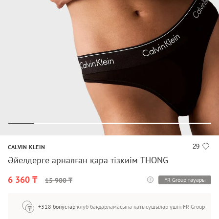
29
CALVIN KLEIN
Әйелдерге арналған қара тізкиім THONG
6 360 ₸
FR Group тауары
15 900 ₸
+318 бонустар
клуб бағдарламасына қатысушылар үшін FR Group