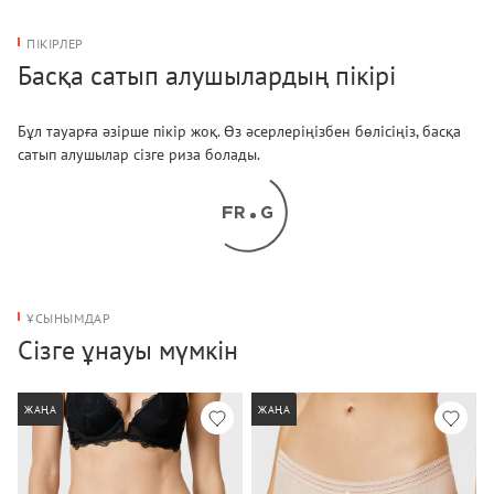
ПІКІРЛЕР
Басқа сатып алушылардың пікірі
Бұл тауарға әзірше пікір жоқ. Өз әсерлеріңізбен бөлісіңіз, басқа
сатып алушылар сізге риза болады.
ҰСЫНЫМДАР
Сізге ұнауы мүмкін
ЖАҢА
ЖАҢА