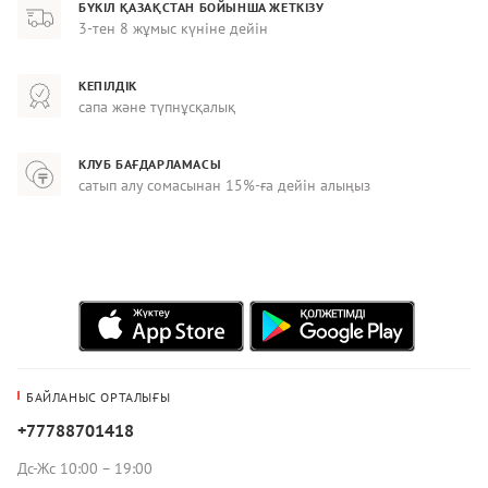
БҮКІЛ ҚАЗАҚСТАН БОЙЫНША ЖЕТКІЗУ
3-тен 8 жұмыс күніне дейін
КЕПІЛДІК
сапа және түпнұсқалық
КЛУБ БАҒДАРЛАМАСЫ
сатып алу сомасынан 15%-ға дейін алыңыз
БАЙЛАНЫС ОРТАЛЫҒЫ
+77788701418
Дс-Жс 10:00 – 19:00