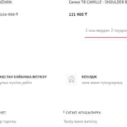
NZIANA
Сөмке TB CAMILLE - SHOULDER 
126 900 ₸
121 900 ₸
2 осы жерден 2 тауарл
ЗАҚСТАН БОЙЫНША ЖЕТКІЗУ
КЕПІЛДІК
ұмыс күніне дейін
сапа және түпнұсқалық
НЕТ
САТЫП АЛУШЫЛАРҒА
ар тарихы
Төлеу және жеткізу