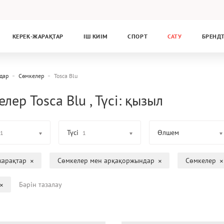
КЕРЕК-ЖАРАҚТАР
ІШ КИІМ
СПОРТ
САТУ
БРЕНД
дар
Сөмкелер
Tosca Blu
лер Tosca Blu , Түсі: қызыл
Түсі
Өлшем
1
1
жарақтар
Сөмкелер мен арқақоржындар
Сөмкелер
Бәрін тазалау