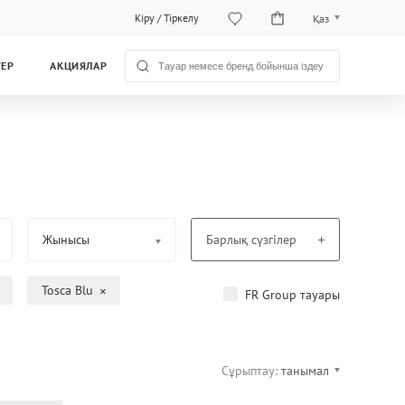
Кіру
/
Тіркелу
Қаз
Рус
ТЕР
АКЦИЯЛАР
Қаз
Жынысы
Барлық сүзгілер
Tosca Blu
FR Group тауары
Сұрыптау:
танымал