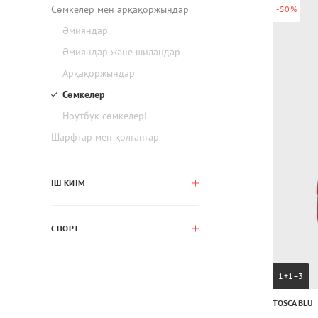
Сөмкелер мен арқақоржындар
-50%
Әмияндар
Әмияндар және шиландар
Арқақоржындар
Сөмкелер
Ноутбук сөмкелері
Шарфтар мен қолғаптар
ІШ КИІМ
СПОРТ
1+1=3
TOSCA BLU