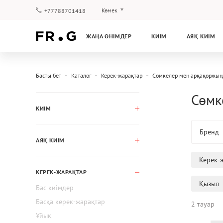
Көмек
+77788701418
Төлеу және жеткізу
ЖАҢА ӨНІМДЕР
КИІМ
АЯҚ КИІМ
Сұрақтар мен жауаптар
Клуб бағдарламасы
Кепілдік
Басты бет
Каталог
Керек-жарақтар
Сөмкелер мен арқақоржын
Сөмке
КИІМ
Бренд
АЯҚ КИІМ
Керек-
КЕРЕК-ЖАРАҚТАР
Қызыл
Бас киімдер
Басқа керек-жарақтар
2 тауар
Ұйық