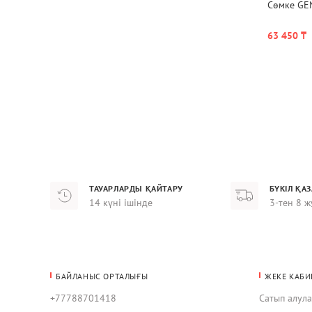
Сөмке GE
63 450 ₸
ТАУАРЛАРДЫ ҚАЙТАРУ
БҮКІЛ ҚА
14 күні ішінде
3-тен 8 ж
БАЙЛАНЫС ОРТАЛЫҒЫ
ЖЕКЕ КАБИ
+77788701418
Сатып алул