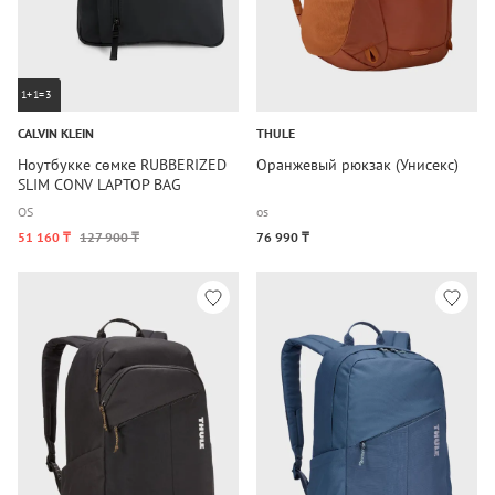
1+1=3
CALVIN KLEIN
THULE
Ноутбукке сөмке RUBBERIZED
Оранжевый рюкзак (Унисекс)
SLIM CONV LAPTOP BAG
OS
os
51 160 ₸
127 900 ₸
76 990 ₸