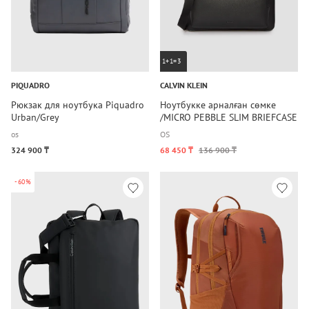
1+1=3
PIQUADRO
CALVIN KLEIN
Рюкзак для ноутбука Piquadro
Ноутбукке арналған сөмке
Urban/Grey
/MICRO PEBBLE SLIM BRIEFCASE
os
OS
324 900 ₸
68 450 ₸
136 900 ₸
-60%