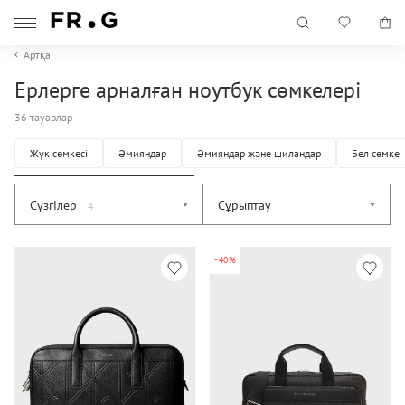
Артқа
Ерлерге арналған ноутбук сөмкелері
36 тауарлар
Жүк сөмкесі
Әмияндар
Әмияндар және шиландар
Бел сөмке
Сүзгілер
Сұрыптау
4
-40%