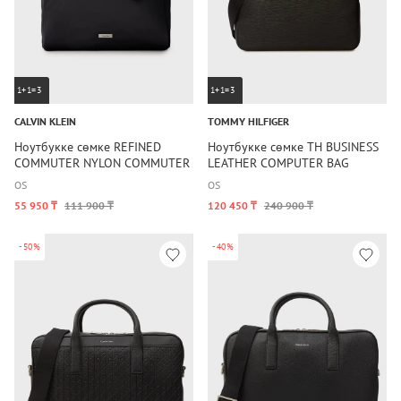
1+1=3
1+1=3
CALVIN KLEIN
TOMMY HILFIGER
Ноутбукке сөмке REFINED
Ноутбукке сөмке TH BUSINESS
COMMUTER NYLON COMMUTER
LEATHER COMPUTER BAG
OS
OS
55 950 ₸
111 900 ₸
120 450 ₸
240 900 ₸
-50%
-40%