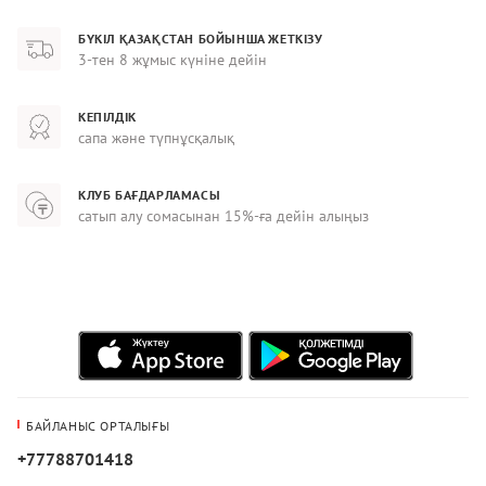
БҮКІЛ ҚАЗАҚСТАН БОЙЫНША ЖЕТКІЗУ
3-тен 8 жұмыс күніне дейін
КЕПІЛДІК
сапа және түпнұсқалық
КЛУБ БАҒДАРЛАМАСЫ
сатып алу сомасынан 15%-ға дейін алыңыз
БАЙЛАНЫС ОРТАЛЫҒЫ
+77788701418