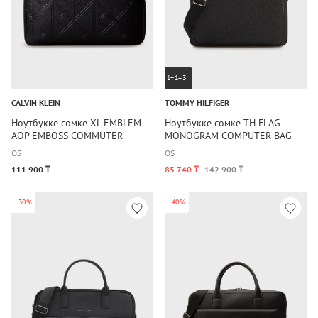
1+1=3
CALVIN KLEIN
TOMMY HILFIGER
Ноутбукке сөмке XL EMBLEM
Ноутбукке сөмке TH FLAG
AOP EMBOSS COMMUTER
MONOGRAM COMPUTER BAG
OS
OS
111 900 ₸
85 740 ₸
142 900 ₸
-30%
-40%