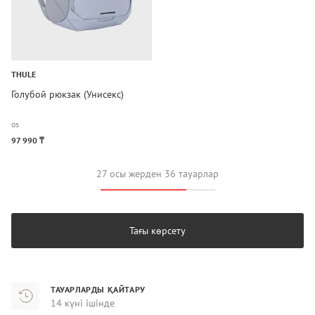
THULE
Голубой рюкзак (Унисекс)
os
97 990 ₸
27 осы жерден 36 тауарлар
Тағы көрсету
ТАУАРЛАРДЫ ҚАЙТАРУ
14 күні ішінде