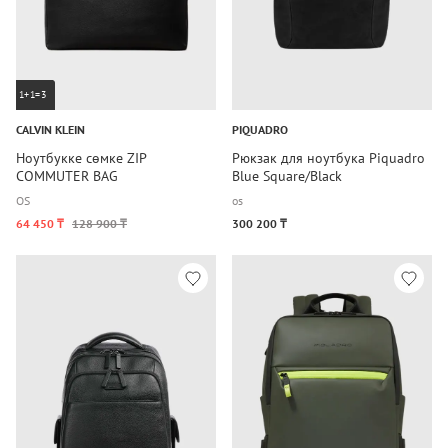
1+1=3
CALVIN KLEIN
PIQUADRO
Ноутбукке сөмке ZIP
Рюкзак для ноутбука Piquadro
COMMUTER BAG
Blue Square/Black
OS
os
64 450 ₸
128 900 ₸
300 200 ₸