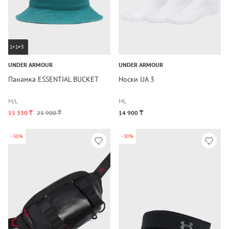
1+1=3
UNDER ARMOUR
UNDER ARMOUR
Панамка ESSENTIAL BUCKET
Носки UA 3
M/L
M
L
15 330 ₸
21 900 ₸
14 900 ₸
-50%
-30%