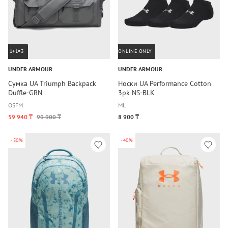
1+1=3
ONLINE ONLY
UNDER ARMOUR
UNDER ARMOUR
Сумка UA Triumph Backpack
Носки UA Performance Cotton
Duffle-GRN
3pk NS-BLK
OSFM
M
L
59 940 ₸
99 900 ₸
8 900 ₸
-50%
-40%