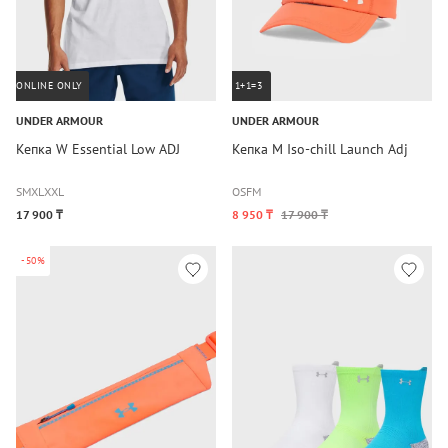
ONLINE ONLY
1+1=3
UNDER ARMOUR
UNDER ARMOUR
Кепка W Essential Low ADJ
Кепка M Iso-chill Launch Adj
S
M
XL
XXL
OSFM
17 900 ₸
8 950 ₸
17 900 ₸
-50%