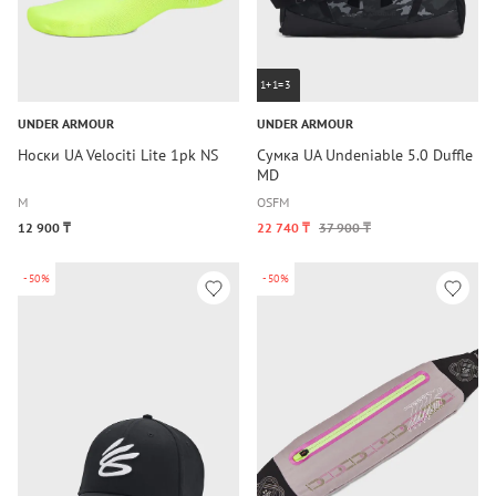
1+1=3
UNDER ARMOUR
UNDER ARMOUR
Носки UA Velociti Lite 1pk NS
Сумка UA Undeniable 5.0 Duffle
MD
M
OSFM
12 900 ₸
22 740 ₸
37 900 ₸
-50%
-50%