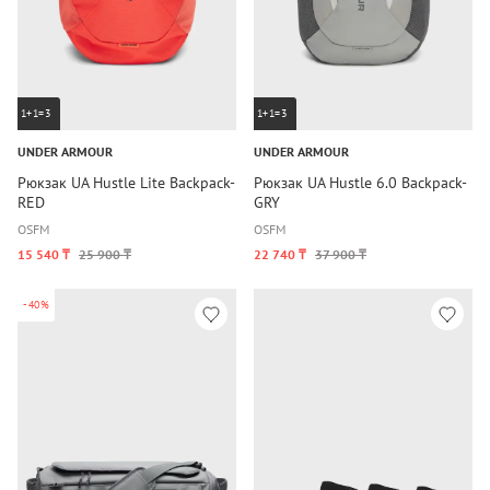
1+1=3
1+1=3
UNDER ARMOUR
UNDER ARMOUR
Рюкзак UA Hustle Lite Backpack-
Рюкзак UA Hustle 6.0 Backpack-
RED
GRY
OSFM
OSFM
15 540 ₸
25 900 ₸
22 740 ₸
37 900 ₸
-40%