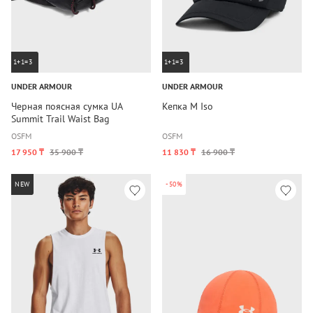
1+1=3
1+1=3
UNDER ARMOUR
UNDER ARMOUR
Черная поясная сумка UA
Кепка M Iso
Summit Trail Waist Bag
OSFM
OSFM
17 950 ₸
35 900 ₸
11 830 ₸
16 900 ₸
NEW
-50%