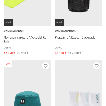
1+1=3
1+1=3
UNDER ARMOUR
UNDER ARMOUR
Поясная сумка UA Velociti Run
Рюкзак UA Explor Backpack
Belt
OSFM
LG/XL
12 950 ₸
25 900 ₸
46 360 ₸
115 900 ₸
-30%