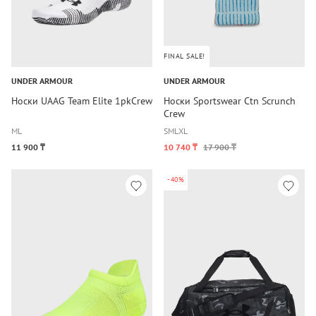
FINAL SALE!
UNDER ARMOUR
UNDER ARMOUR
Носки UAAG Team Elite 1pkCrew
Носки Sportswear Ctn Scrunch
Crew
M
L
S
M
L
XL
11 900 ₸
10 740 ₸
17 900 ₸
-40%