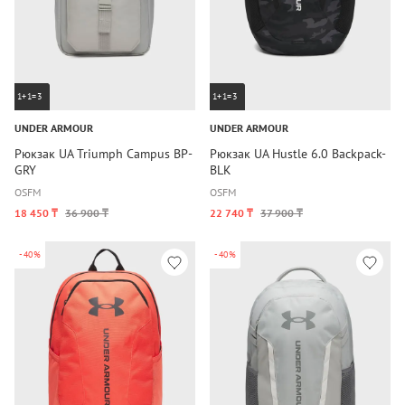
1+1=3
1+1=3
UNDER ARMOUR
UNDER ARMOUR
Рюкзак UA Triumph Campus BP-
Рюкзак UA Hustle 6.0 Backpack-
GRY
BLK
OSFM
OSFM
18 450 ₸
36 900 ₸
22 740 ₸
37 900 ₸
-40%
-40%