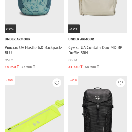
1+1=3
1+1=3
UNDER ARMOUR
UNDER ARMOUR
Рюкзак UA Hustle 6.0 Backpack-
Сумка UA Contain Duo MD BP
BLU
Duffle-BRN
OSFM
OSFM
18 950 ₸
37 900 ₸
41 340 ₸
68 900 ₸
-50%
-60%