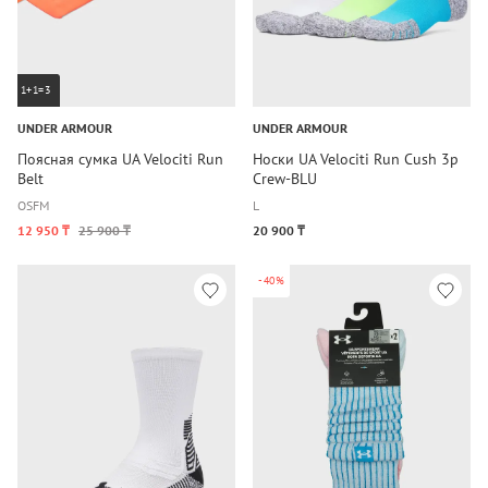
1+1=3
UNDER ARMOUR
UNDER ARMOUR
Поясная сумка UA Velociti Run
Носки UA Velociti Run Cush 3p
Belt
Crew-BLU
OSFM
L
12 950 ₸
25 900 ₸
20 900 ₸
-40%