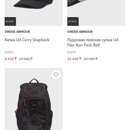
1+1=3
1+1=3
UNDER ARMOUR
UNDER ARMOUR
Кепка UA Curry Snapback
Пудровая поясная сумка UA
Flex Run Pack Belt
OSFM
OSFM
8 950 ₸
17 900 ₸
12 450 ₸
24 900 ₸