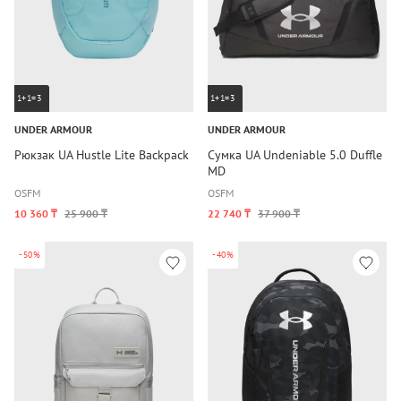
1+1=3
1+1=3
UNDER ARMOUR
UNDER ARMOUR
Рюкзак UA Hustle Lite Backpack
Сумка UA Undeniable 5.0 Duffle
MD
OSFM
OSFM
10 360 ₸
25 900 ₸
22 740 ₸
37 900 ₸
-50%
-40%