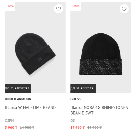
-60%
-60%
ДО 31 АВГУСТА!
ДО 31 АВГУСТА!
UNDER ARMOUR
GUESS
Шапка W HALFTIME BEANIE
Шапка NORA 4G RHINESTONES
BEANIE SWT
OSFM
OS
5 960 ₸
14 900 ₸
17 960 ₸
44 900 ₸