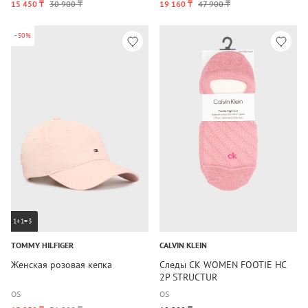
15 450 ₸
30 900 ₸
19 160 ₸
47 900 ₸
-50%
1+1=3
TOMMY HILFIGER
CALVIN KLEIN
Женская розовая кепка
Следы CK WOMEN FOOTIE HC
2P STRUCTUR
OS
OS