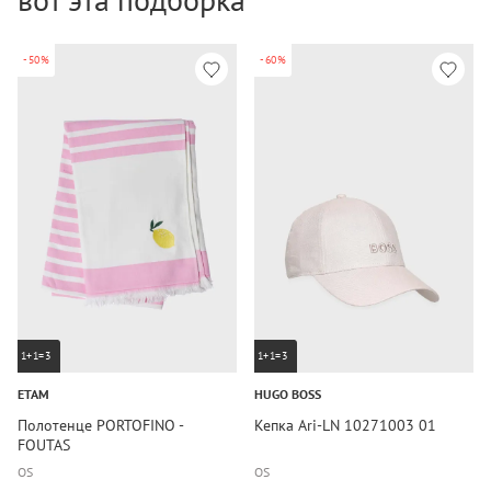
-50%
-60%
1+1=3
1+1=3
ETAM
HUGO BOSS
Полотенце PORTOFINO -
Кепка Ari-LN 10271003 01
FOUTAS
OS
OS