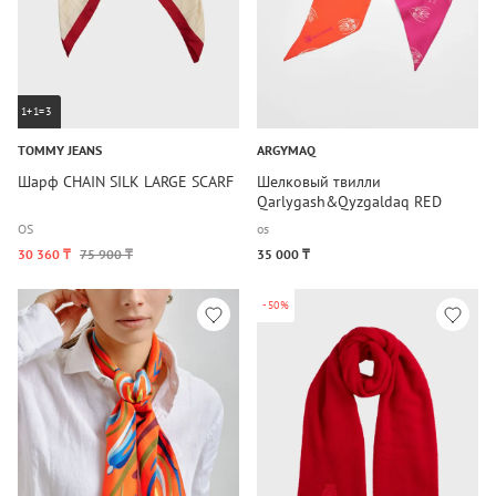
1+1=3
TOMMY JEANS
ARGYMAQ
Шарф CHAIN SILK LARGE SCARF
Шелковый твилли
Qarlygash&Qyzgaldaq RED
PURPLE 11×137
OS
os
30 360 ₸
75 900 ₸
35 000 ₸
-50%