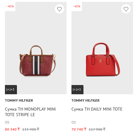
-40%
-40%
1+1=3
1+1=3
TOMMY HILFIGER
TOMMY HILFIGER
Сумка TH MONOPLAY MINI
Сумка TH DAILY MINI TOTE
TOTE STRIPE LE
OS
OS
80 340 ₸
133 900 ₸
70 740 ₸
117 900 ₸