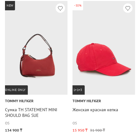
NEW
-50%
ONLINE ONLY
1+1=3
TOMMY HILFIGER
TOMMY HILFIGER
Сумка TH STATEMENT MINI
Женская красная кепка
SHOULD BAG SUE
OS
OS
134 900 ₸
15 950 ₸
31 900 ₸