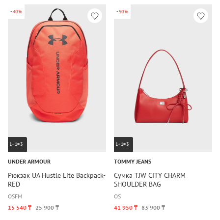
-40%
-50%
1+1=3
1+1=3
UNDER ARMOUR
TOMMY JEANS
Рюкзак UA Hustle Lite Backpack-
Сумка TJW CITY CHARM
RED
SHOULDER BAG
OSFM
OS
15 540 ₸
25 900 ₸
41 950 ₸
83 900 ₸