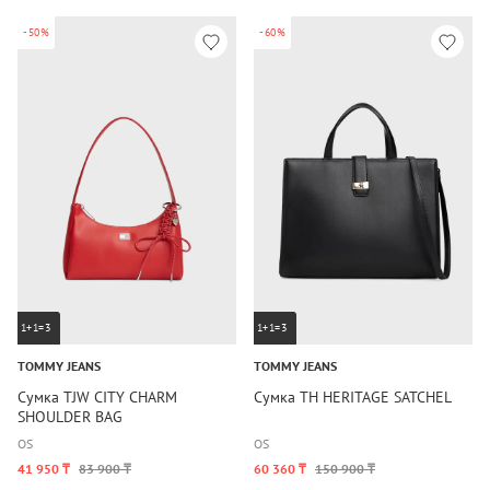
-50%
-60%
1+1=3
1+1=3
TOMMY JEANS
TOMMY JEANS
Сумка TJW CITY CHARM
Сумка TH HERITAGE SATCHEL
SHOULDER BAG
OS
OS
41 950 ₸
83 900 ₸
60 360 ₸
150 900 ₸