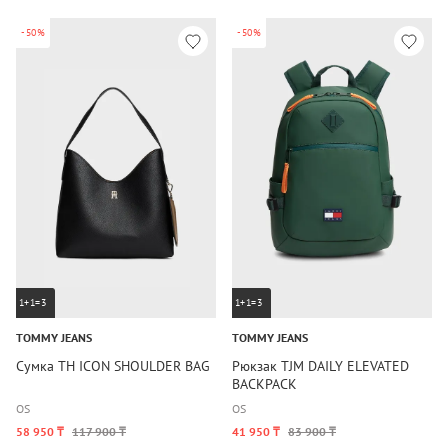
-50%
-50%
1+1=3
1+1=3
TOMMY JEANS
TOMMY JEANS
Сумка TH ICON SHOULDER BAG
Рюкзак TJM DAILY ELEVATED
BACKPACK
OS
OS
58 950 ₸
117 900 ₸
41 950 ₸
83 900 ₸