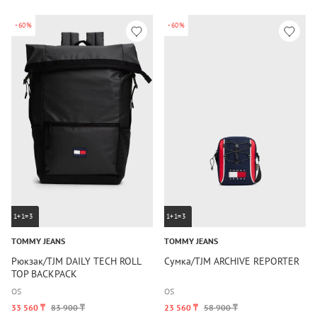
-60%
-60%
1+1=3
1+1=3
TOMMY JEANS
TOMMY JEANS
Рюкзак/TJM DAILY TECH ROLL
Сумка/TJM ARCHIVE REPORTER
TOP BACKPACK
OS
OS
33 560 ₸
83 900 ₸
23 560 ₸
58 900 ₸