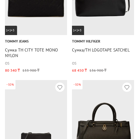
1+1=3
1+1=3
TOMMY JEANS
TOMMY HILFIGER
Сумка TH CITY TOTE MONO
Сумка/TH LOGOTAPE SATCHEL
NYLON
OS
OS
80 340 ₸
133 900 ₸
68 450 ₸
136 900 ₸
-50%
-50%