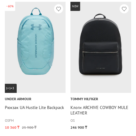
-60%
NEW
1+1=3
UNDER ARMOUR
TOMMY HILFIGER
Рюкзак UA Hustle Lite Backpack
Клоги ARCHIVE COWBOY MULE
LEATHER
OSFM
OS
10 360 ₸
25 900 ₸
246 900 ₸