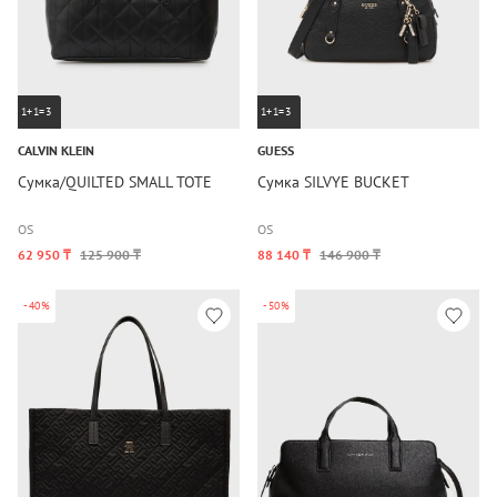
1+1=3
1+1=3
CALVIN KLEIN
GUESS
Сумка/QUILTED SMALL TOTE
Сумка SILVYE BUCKET
OS
OS
62 950 ₸
125 900 ₸
88 140 ₸
146 900 ₸
-40%
-50%