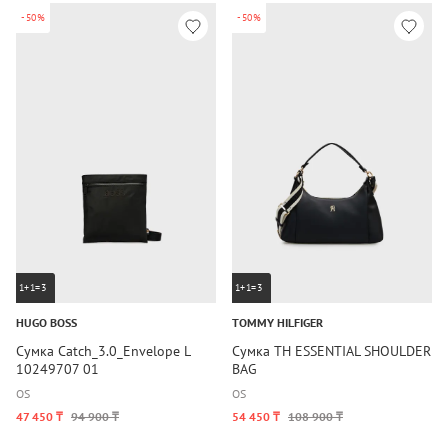
-50%
-50%
1+1=3
1+1=3
HUGO BOSS
TOMMY HILFIGER
Сумка Catch_3.0_Envelope L
Сумка TH ESSENTIAL SHOULDER
10249707 01
BAG
OS
OS
47 450 ₸
94 900 ₸
54 450 ₸
108 900 ₸