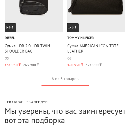
1+1=3
1+1=3
DIESEL
TOMMY HILFIGER
Сумка 1DR 2.0 1DR TWIN
Сумка AMERICAN ICON TOTE
SHOULDER BAG
LEATHER
OS
OS
131 950 ₸
263 900 ₸
160 950 ₸
321 900 ₸
6 из 6 товаров
FR GROUP РЕКОМЕНДУЕТ
Мы уверены, что вас заинтересует
вот эта подборка