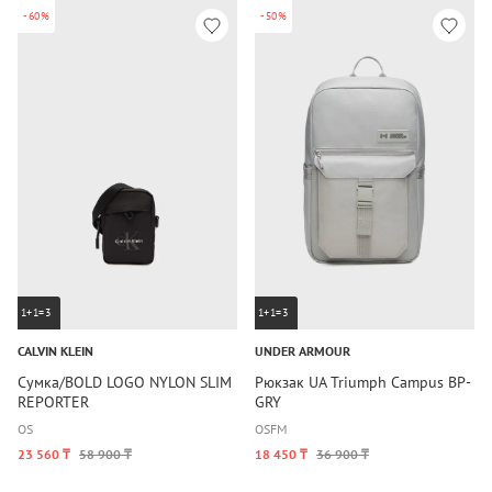
-60%
-50%
1+1=3
1+1=3
CALVIN KLEIN
UNDER ARMOUR
Сумка/BOLD LOGO NYLON SLIM
Рюкзак UA Triumph Campus BP-
REPORTER
GRY
OS
OSFM
23 560 ₸
58 900 ₸
18 450 ₸
36 900 ₸