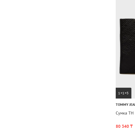
1+1=3
TOMMY JEA
Сумка TH
80 340 ₸