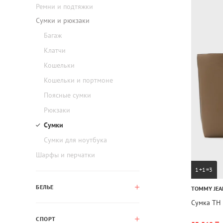
Ремни и подтяжки
Сумки и рюкзаки
Багаж
Клатчи
Кошельки
Кошельки и портмоне
Поясные сумки
Рюкзаки
Сумки
Сумки для ноутбука
Шарфы и перчатки
1+1=3
БЕЛЬЕ
TOMMY JEA
Сумка TH
СПОРТ