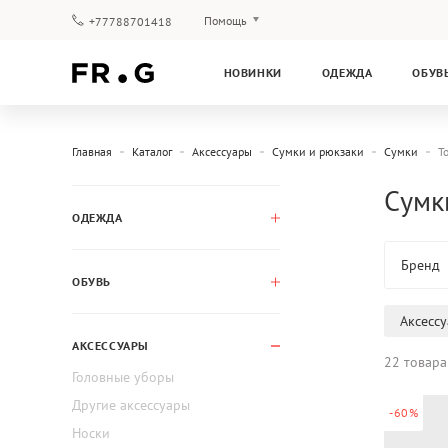
Помощь
+77788701418
Оплата и доставка
НОВИНКИ
ОДЕЖДА
ОБУВ
Вопросы и ответы
Клубная программа
Гарантия
Главная
Каталог
Аксессуары
Сумки и рюкзаки
Сумки
T
Сумк
ОДЕЖДА
Бренд
ОБУВЬ
Аксесс
АКСЕССУАРЫ
22 товара
Головные уборы
Другие аксессуары
-60%
Носки