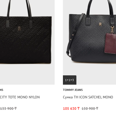
1+1=3
NS
TOMMY JEANS
 CITY TOTE MONO NYLON
Сумка TH ICON SATCHEL MONO
133 900 ₸
105 630 ₸
150 900 ₸