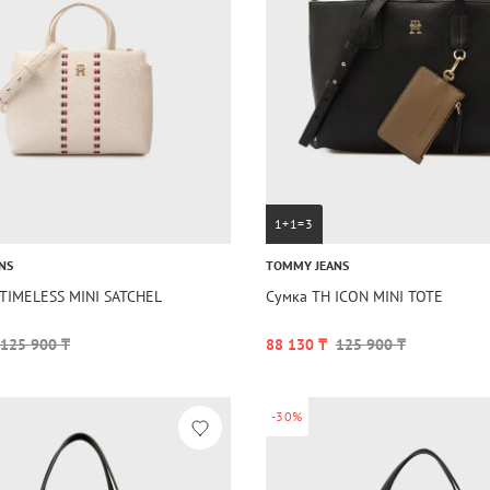
1+1=3
NS
TOMMY JEANS
TIMELESS MINI SATCHEL
Сумка TH ICON MINI TOTE
125 900 ₸
88 130 ₸
125 900 ₸
-30%