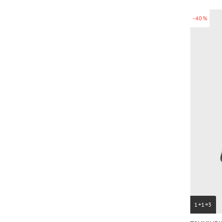
-40%
1+1=3