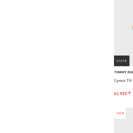
1+1=3
TOMMY JEA
Сумка TH 
62 950 ₸
-40%