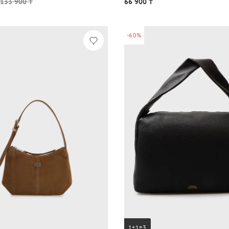
133 900 ₸
66 900 ₸
-60%
1+1=3