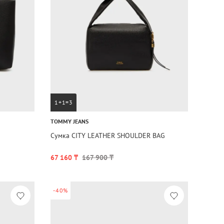
1+1=3
TOMMY JEANS
Сумка CITY LEATHER SHOULDER BAG
67 160 ₸
167 900 ₸
-40%