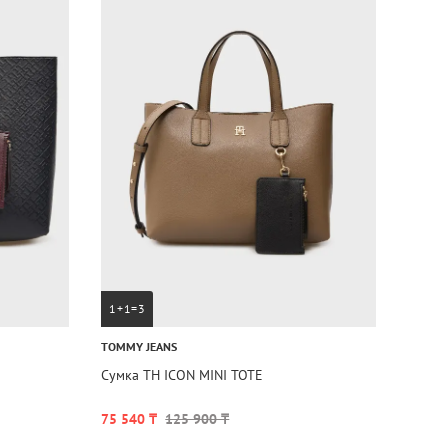
1+1=3
TOMMY JEANS
Сумка TH ICON MINI TOTE
75 540 ₸
125 900 ₸