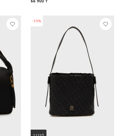
66 900 ₸
-50%
1+1=3