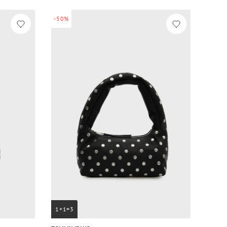
-50%
1+1=3