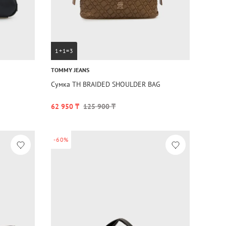
1+1=3
TOMMY JEANS
Сумка TH BRAIDED SHOULDER BAG
62 950 ₸
125 900 ₸
-60%