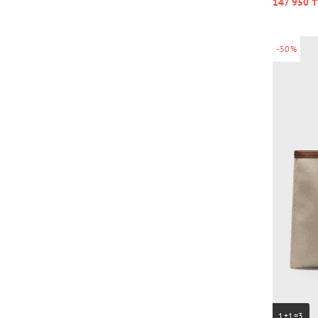
147 950 ₸
-50%
1+1=3