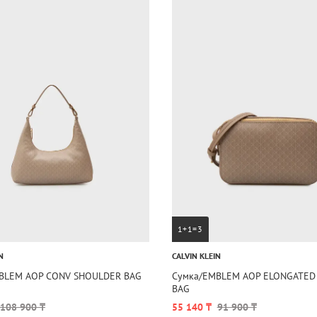
1+1=3
N
CALVIN KLEIN
BLEM AOP CONV SHOULDER BAG
Сумка/EMBLEM AOP ELONGATED
BAG
108 900 ₸
55 140 ₸
91 900 ₸