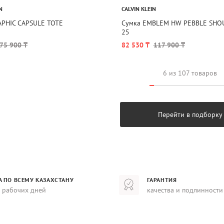
N
CALVIN KLEIN
APHIC CAPSULE TOTE
Сумка EMBLEM HW PEBBLE SHO
25
75 900 ₸
82 530 ₸
117 900 ₸
6 из 107 товаров
Перейти в подборку
А ПО ВСЕМУ КАЗАХСТАНУ
ГАРАНТИЯ
8 рабочих дней
качества и подлинности