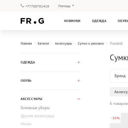
Помощь
+77788701418
Оплата и доставка
НОВИНКИ
ОДЕЖДА
ОБУВ
Вопросы и ответы
Клубная программа
Гарантия
Главная
Каталог
Аксессуары
Сумки и рюкзаки
Trussardi
Сумки
ОДЕЖДА
Бренд
ОБУВЬ
Аксесс
АКСЕССУАРЫ
6 товаров
Головные уборы
Другие аксессуары
-50%
Носки