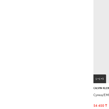
1+1=3
CALVIN KLEI
Сумка/EM
54 450 ₸