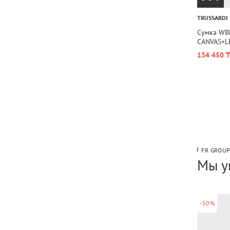
TRUSSARDI
Сумка WB
CANVAS+L
134 450 ₸
FR GROU
Мы у
-50%