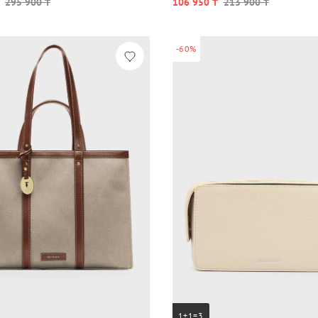
295 900 ₸
106 950 ₸
213 900 ₸
-60%
1+1=3