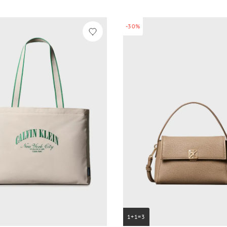
-30%
1+1=3