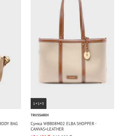
1+1=3
TRUSSARDI
BODY BAG
Сумка WBB08M02 ELBA SHOPPER -
CANVAS+LEATHER