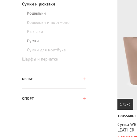
Сумки и рюкзаки
Кошельки
Кошельки и портмоне
Рюкзаки
Сумки
Сумки для ноутбука
Шарфы и перчатки
БЕЛЬЕ
СПОРТ
1+1=3
TRUSSARDI
Сумка WB
LEATHER