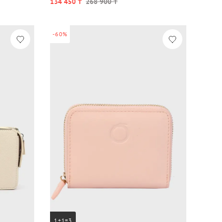
134 450 ₸
268 900 ₸
-60%
1+1=3