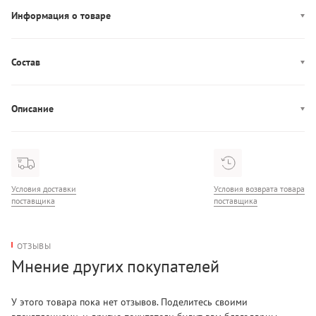
Информация о товаре
Производство: Китай
Состав
Состав: Нейлон 100%
Описание
Перчатки Alo Yoga - это стильные и функциональные аксессуары
для фитнеса, йоги из дышащих материалов типа сетки с
амортизацией для комфортного захвата снарядов (гантелей,
штаги)
Условия доставки
Условия возврата товара
поставщика
поставщика
ОТЗЫВЫ
Мнение других покупателей
У этого товара пока нет отзывов. Поделитесь своими