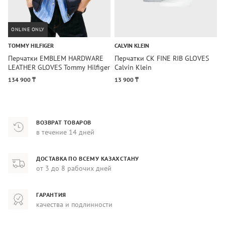
ONLINE ONLY
TOMMY HILFIGER
CALVIN KLEIN
C
Перчатки EMBLEM HARDWARE
Перчатки CK FINE RIB GLOVES
П
LEATHER GLOVES Tommy Hilfiger
Calvin Klein
C
134 900 ₸
13 900 ₸
1
ВОЗВРАТ ТОВАРОВ
в течение 14 дней
ДОСТАВКА ПО ВСЕМУ КАЗАХСТАНУ
от 3 до 8 рабочих дней
ГАРАНТИЯ
качества и подлинности