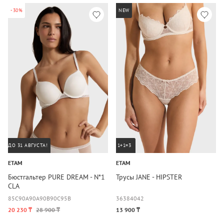
-30%
NEW
ДО 31 АВГУСТА!
1+1=3
ETAM
ETAM
Бюстгальтер PURE DREAM - N*1
Трусы JANE - HIPSTER
CLA
85C
90A
90A
90B
90C
95B
36
38
40
42
20 230 ₸
28 900 ₸
13 900 ₸