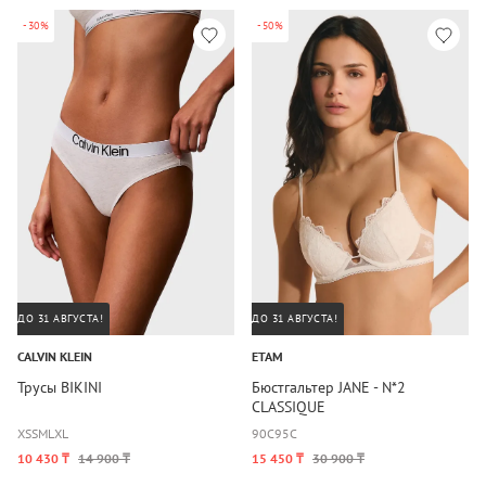
-30%
-50%
ДО 31 АВГУСТА!
ДО 31 АВГУСТА!
CALVIN KLEIN
ETAM
Трусы BIKINI
Бюстгальтер JANE - N*2
CLASSIQUE
XS
S
M
L
XL
90C
95C
10 430 ₸
14 900 ₸
15 450 ₸
30 900 ₸