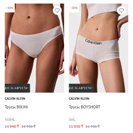
-40%
-30%
ДО 31 АВГУСТА!
ДО 31 АВГУСТА!
CALVIN KLEIN
CALVIN KLEIN
Трусы BIKINI
Трусы BOYSHORT
XS
S
M
L
S
M
L
14 940 ₸
24 900 ₸
11 830 ₸
16 900 ₸