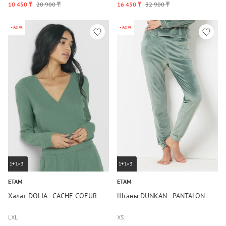
10 450 ₸
20 900 ₸
16 450 ₸
32 900 ₸
-60%
-60%
1+1=3
1+1=3
ETAM
ETAM
Халат DOLIA - CACHE COEUR
Штаны DUNKAN - PANTALON
L
XL
XS