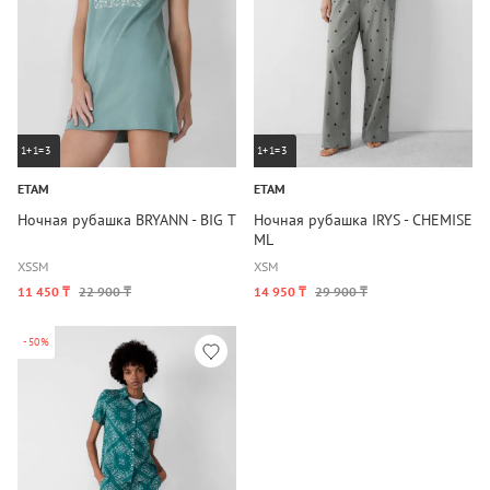
1+1=3
1+1=3
ETAM
ETAM
Ночная рубашка BRYANN - BIG T
Ночная рубашка IRYS - CHEMISE
ML
XS
S
M
XS
M
11 450 ₸
22 900 ₸
14 950 ₸
29 900 ₸
-50%