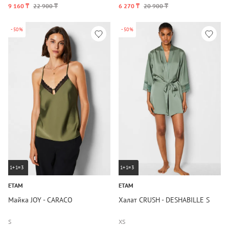
9 160 ₸
22 900 ₸
6 270 ₸
20 900 ₸
-50%
-50%
1+1=3
1+1=3
ETAM
ETAM
Майка JOY - CARACO
Халат CRUSH - DESHABILLE S
S
XS