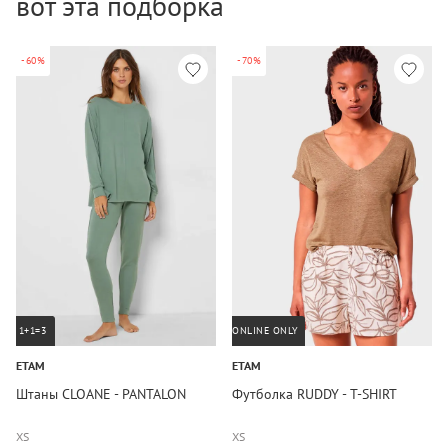
вот эта подборка
-60%
-70%
1+1=3
ONLINE ONLY
ETAM
ETAM
Штаны CLOANE - PANTALON
Футболка RUDDY - T-SHIRT
XS
XS