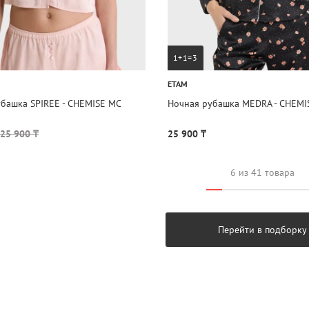
1+1=3
ETAM
башка SPIREE - CHEMISE MC
Ночная рубашка MEDRA - CHEMI
25 900 ₸
25 900 ₸
6 из 41 товара
Перейти в подборку