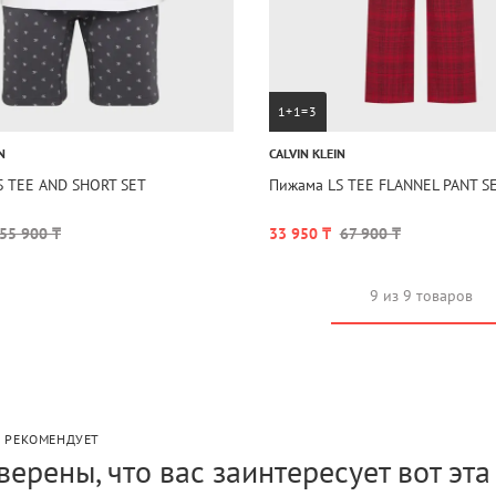
1+1=3
N
CALVIN KLEIN
S TEE AND SHORT SET
Пижама LS TEE FLANNEL PANT S
55 900 ₸
33 950 ₸
67 900 ₸
9 из 9 товаров
P РЕКОМЕНДУЕТ
верены, что вас заинтересует вот эт