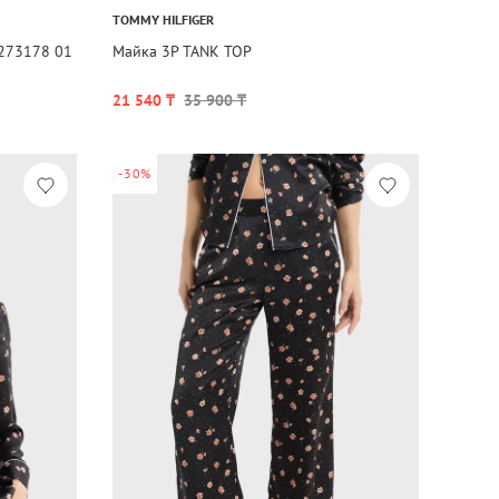
TOMMY HILFIGER
0273178 01
Майка 3P TANK TOP
21 540 ₸
35 900 ₸
-30%