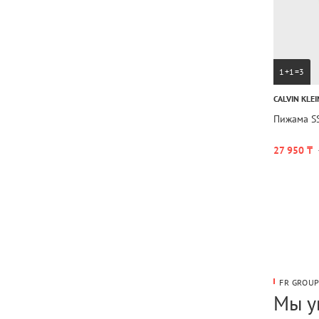
1+1=3
CALVIN KLEI
Пижама S
27 950 ₸
FR GROU
Мы у