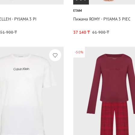
ETAM
LLEH - PYJAMA 3 PI
Пижама ROMY - PYJAMA 3 PIEC
51 900 ₸
37 140 ₸
61 900 ₸
-50%