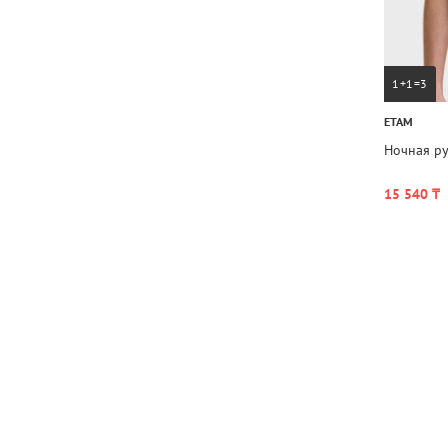
1+1=3
ETAM
Ночная ру
15 540 ₸