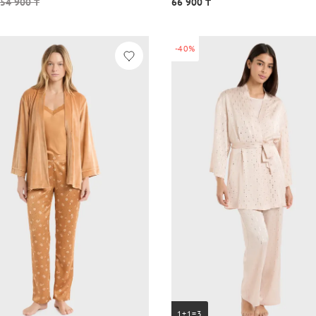
54 900 ₸
66 900 ₸
-40%
1+1=3