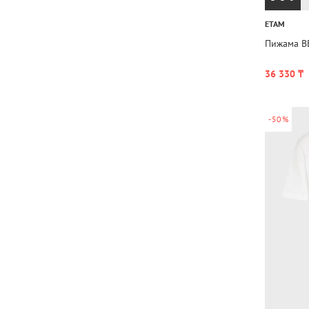
ETAM
Пижама BE
36 330 ₸
-50%