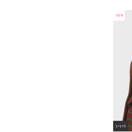
-30%
1+1=3