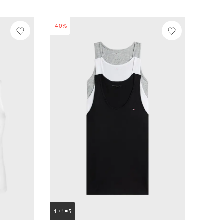
-40%
1+1=3