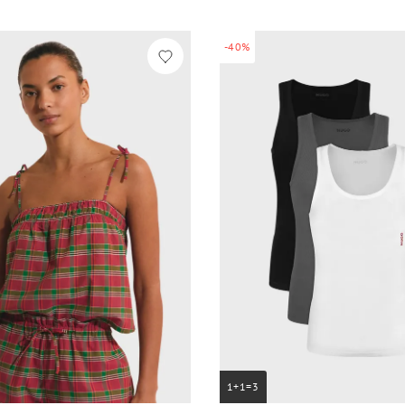
-40%
1+1=3