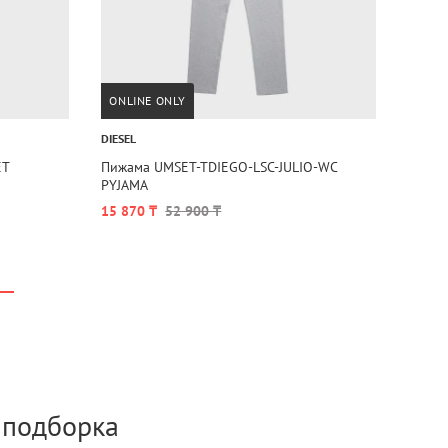
ONLINE ONLY
DIESEL
ET
Пижама UMSET-TDIEGO-LSC-JULIO-WC
PYJAMA
15 870 ₸
52 900 ₸
а подборка