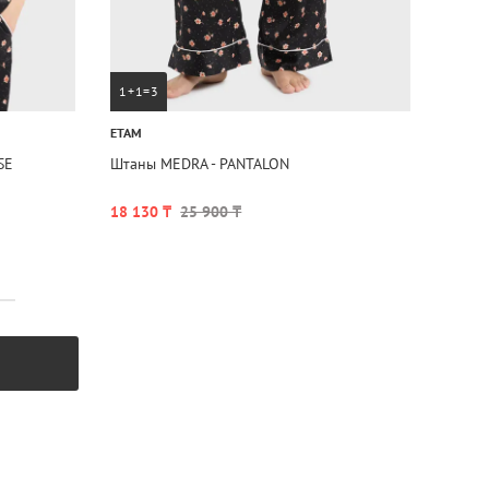
1+1=3
ETAM
SE
Штаны MEDRA - PANTALON
18 130 ₸
25 900 ₸