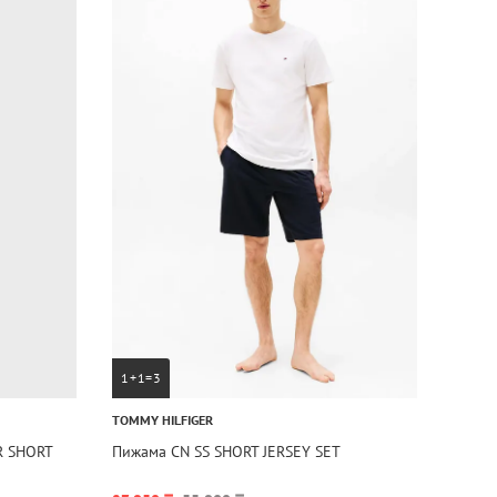
1+1=3
TOMMY HILFIGER
R SHORT
Пижама CN SS SHORT JERSEY SET