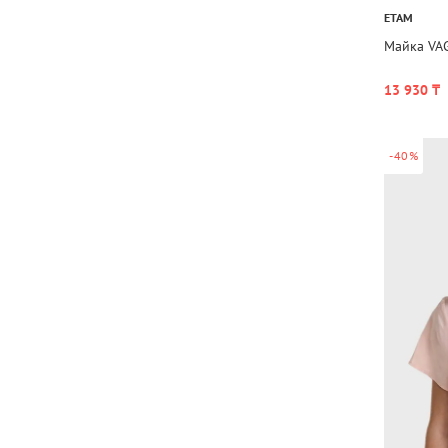
ETAM
Майка VA
13 930 ₸
-40%