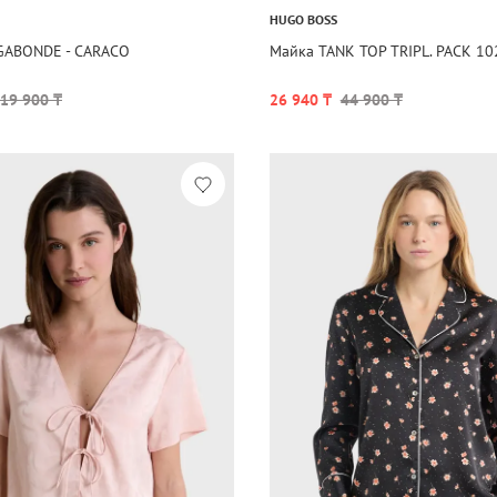
HUGO BOSS
GABONDE - CARACO
Майка TANK TOP TRIPL. PACK 1
19 900 ₸
26 940 ₸
44 900 ₸