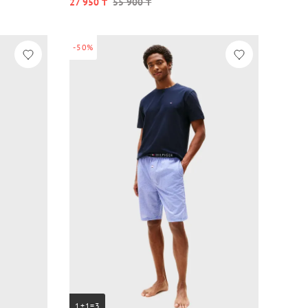
27 950 ₸
55 900 ₸
-50%
1+1=3