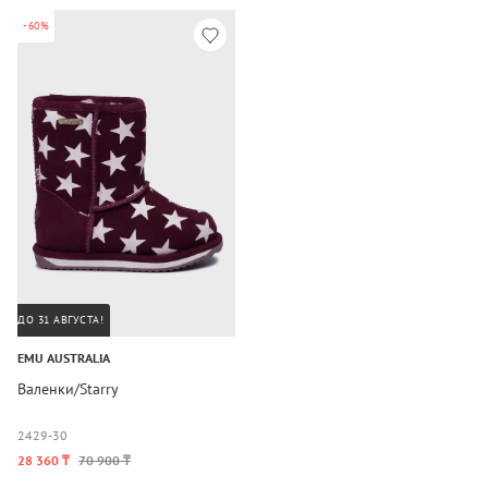
-60%
ДО 31 АВГУСТА!
EMU AUSTRALIA
Валенки/Starry
24
29-30
28 360 ₸
70 900 ₸