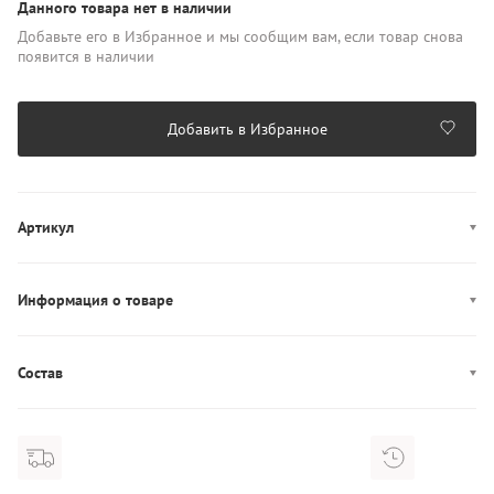
Данного товара нет в наличии
Добавьте его в Избранное и мы сообщим вам, если товар снова
появится в наличии
Добавить в Избранное
Артикул
AW0AW15062
Информация о товаре
Цвет: золотистый
Декор: логотип
Состав
Производство: Китай
Состав: 100% Металл
Застежка: карабин