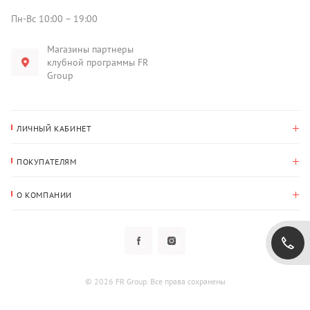
Пн-Вс 10:00 – 19:00
Магазины партнеры
клубной программы FR
Group
ЛИЧНЫЙ КАБИНЕТ
История покупок
ПОКУПАТЕЛЯМ
Мои данные
Оплата и доставка
Адрес для доставки
О КОМПАНИИ
Возврат
О нас
Избранное
Вопросы и ответы
Политика конфиденциальности
Клубная программа
Клубная программа
Новости
Рассылки
Гарантия
© 2026 FR Group. Все права сохранены
Пользовательское соглашение
Контакты