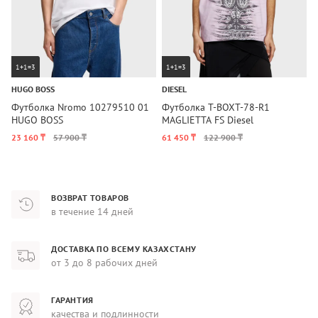
1+1=3
1+1=3
HUGO BOSS
DIESEL
D
Футболка Nromo 10279510 01
Футболка T-BOXT-78-R1
Ф
HUGO BOSS
MAGLIETTA FS Diesel
M
23 160 ₸
57 900 ₸
61 450 ₸
122 900 ₸
5
ВОЗВРАТ ТОВАРОВ
в течение 14 дней
ДОСТАВКА ПО ВСЕМУ КАЗАХСТАНУ
от 3 до 8 рабочих дней
ГАРАНТИЯ
качества и подлинности