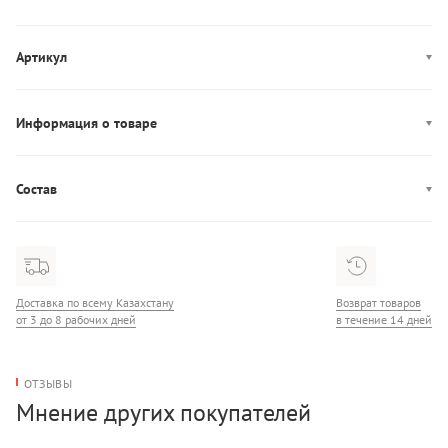
Артикул
MW0MW37446
Информация о товаре
Производство: Египет
Состав
Состав: 100% Хлопок
Доставка по всему Казахстану
Возврат товаров
от 3 до 8 рабочих дней
в течение 14 дней
ОТЗЫВЫ
Мнение других покупателей