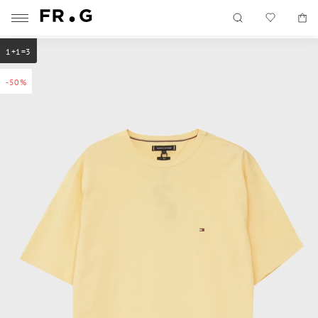
1+1=3
-50%