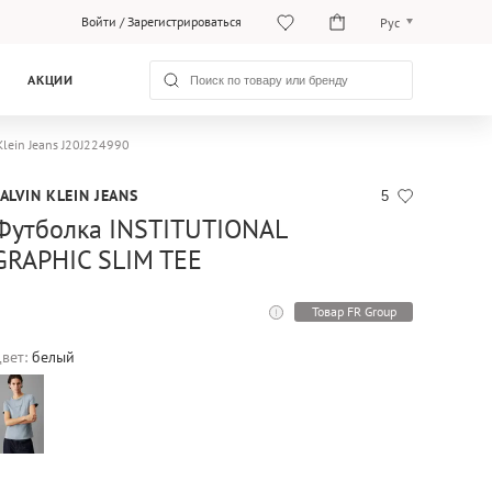
Войти
/
Зарегистрироваться
Рус
Рус
АКЦИИ
Қаз
lein Jeans J20J224990
ALVIN KLEIN JEANS
5
Футболка INSTITUTIONAL
GRAPHIC SLIM TEE
Товар FR Group
вет:
белый