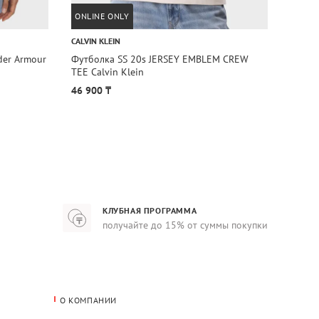
ONLINE ONLY
ONLIN
CALVIN KLEIN
CALVIN
der Armour
Футболка SS 20s JERSEY EMBLEM CREW
Футбо
TEE Calvin Klein
Klein
46 900 ₸
37 90
КЛУБНАЯ ПРОГРАММА
получайте до 15% от суммы покупки
О КОМПАНИИ