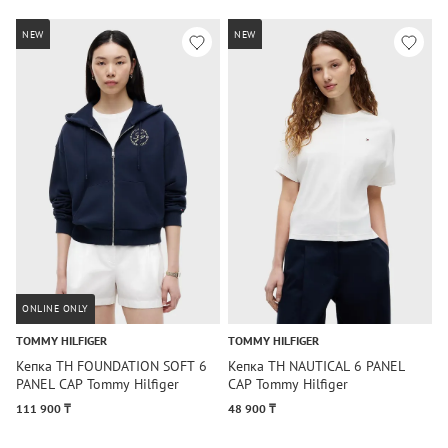
NEW
NEW
ONLINE ONLY
TOMMY HILFIGER
TOMMY HILFIGER
C
Кепка TH FOUNDATION SOFT 6
Кепка TH NAUTICAL 6 PANEL
К
PANEL CAP Tommy Hilfiger
CAP Tommy Hilfiger
L
111 900 ₸
48 900 ₸
8