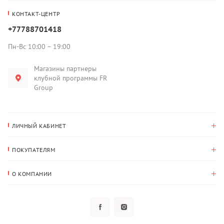
КОНТАКТ-ЦЕНТР
+77788701418
Пн-Вс 10:00 – 19:00
Магазины партнеры
клубной программы FR
Group
ЛИЧНЫЙ КАБИНЕТ
История покупок
ПОКУПАТЕЛЯМ
Мои данные
Оплата и доставка
Адрес для доставки
О КОМПАНИИ
Возврат
О нас
Избранное
Вопросы и ответы
Политика конфиденциальности
Клубная программа
Клубная программа
Новости
Рассылки