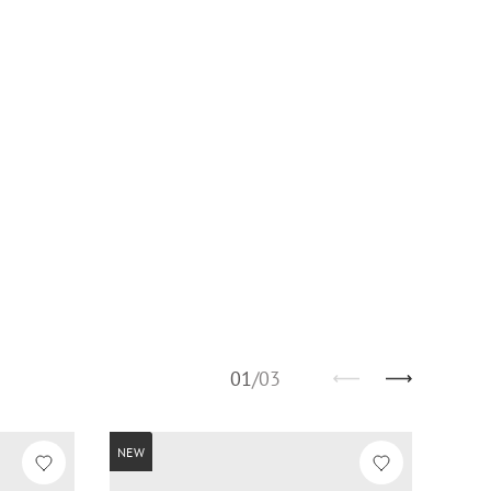
01
/
03
NEW
NEW