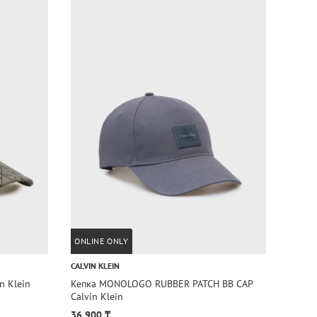
ONLINE ONLY
ONLIN
CALVIN KLEIN
CALVIN
n Klein
Кепка MONOLOGO RUBBER PATCH BB CAP
Кепка
Calvin Klein
Klein
36 900 ₸
36 90