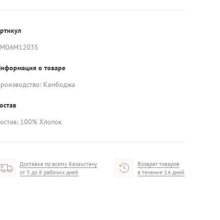
ртикул
AM0AM12035
нформация о товаре
роизводство: Камбоджа
остав
остав: 100% Хлопок
Доставка по всему Казахстану
Возврат товаров
от 3 до 8 рабочих дней
в течение 14 дней