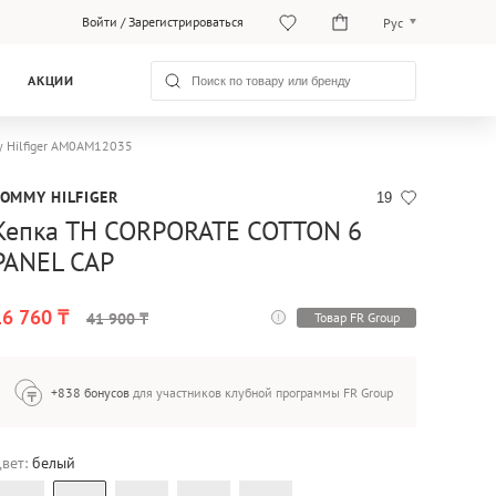
Войти
/
Зарегистрироваться
Рус
Рус
АКЦИИ
Қаз
 Hilfiger AM0AM12035
TOMMY HILFIGER
19
Кепка TH CORPORATE COTTON 6
PANEL CAP
16 760 ₸
Товар FR Group
41 900 ₸
+838 бонусов
для участников клубной программы FR Group
вет:
белый