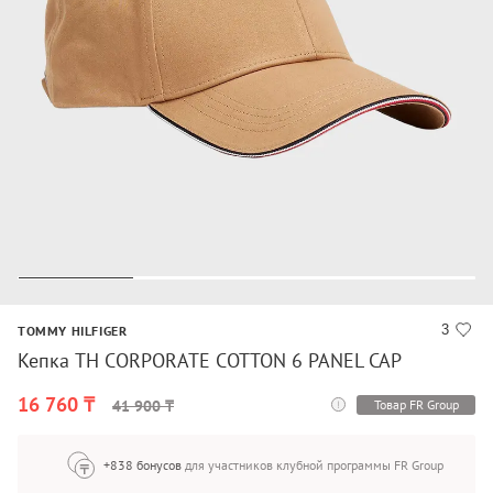
3
TOMMY HILFIGER
Кепка TH CORPORATE COTTON 6 PANEL CAP
16 760 ₸
Товар FR Group
41 900 ₸
+838 бонусов
для участников клубной программы FR Group