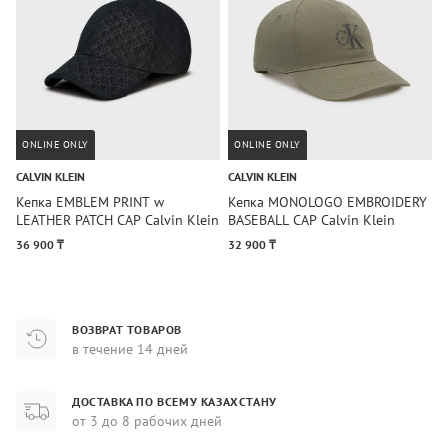
ONLINE ONLY
ONLINE ONLY
CALVIN KLEIN
CALVIN KLEIN
C
Кепка EMBLEM PRINT w
Кепка MONOLOGO EMBROIDERY
К
LEATHER PATCH CAP Calvin Klein
BASEBALL CAP Calvin Klein
C
36 900 ₸
32 900 ₸
3
ВОЗВРАТ ТОВАРОВ
в течение 14 дней
ДОСТАВКА ПО ВСЕМУ КАЗАХСТАНУ
от 3 до 8 рабочих дней