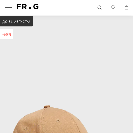
ДО 31 АВГУСТА!
-60%