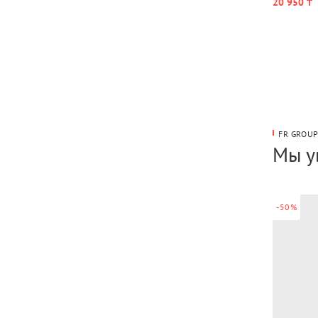
20 950 ₸
FR GROU
Мы у
-50%