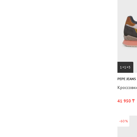
1+1=3
PEPE JEANS
Кроссовк
41 950 ₸
-60%