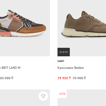
1+1=3
GANT
и BRIT LAND M
Кроссовки Beeker
83 900 ₸
39 950 ₸
79 900 ₸
-60%