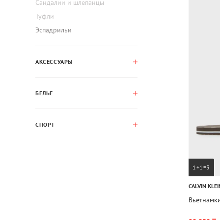
Сандалии и шлепанцы
Туфли
Эспадрильи
АКСЕССУАРЫ
БЕЛЬЕ
СПОРТ
1+1=3
CALVIN KLEI
Вьетнамк