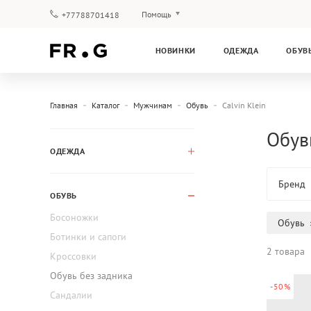
Помощь
+77788701418
Оплата и доставка
НОВИНКИ
ОДЕЖДА
ОБУВ
Вопросы и ответы
Клубная программа
Гарантия
Главная
Каталог
Мужчинам
Обувь
Calvin Klein
Обувь
ОДЕЖДА
Бренд
ОБУВЬ
Босоножки
Обувь
Ботинки и сапоги
2 товара
Кроссовки
Обувь без задника
-50%
Сандалии