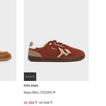
1+1=3
PEPE JEANS
Кеды BALL COLORS M
41 950 ₸
83 900 ₸