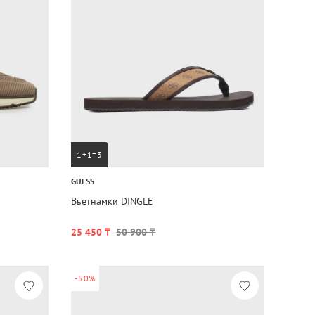
1+1=3
GUESS
Вьетнамки DINGLE
25 450 ₸
50 900 ₸
-50%