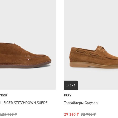
1+1=3
FIGER
PRPY
HILFIGER STITCHDOWN SUEDE
Топсайдеры Grayson
125 900 ₸
29 160 ₸
72 900 ₸