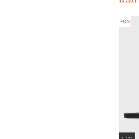
13 230 ₸
-40%
1+1=3