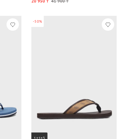
20 950 ₸
41 900 ₸
-50%
1+1=3