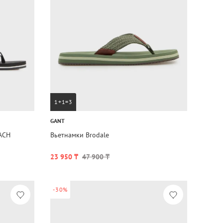
1+1=3
GANT
ACH
Вьетнамки Brodale
23 950 ₸
47 900 ₸
-30%