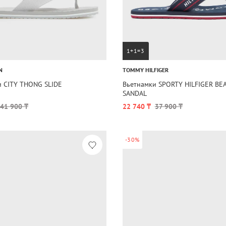
1+1=3
N
TOMMY HILFIGER
и CITY THONG SLIDE
Вьетнамки SPORTY HILFIGER BE
SANDAL
41 900 ₸
22 740 ₸
37 900 ₸
-30%