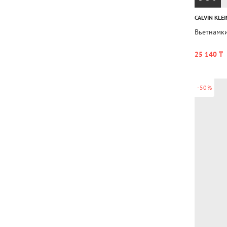
CALVIN KLEI
Вьетнамк
25 140 ₸
-50%