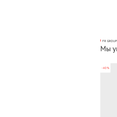
FR GROU
Мы у
-40%