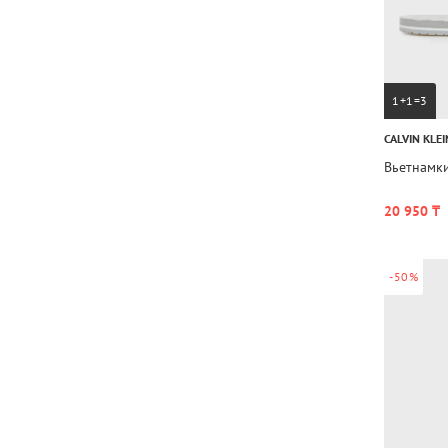
1+1=3
CALVIN KLEI
Вьетнамк
20 950 ₸
-50%