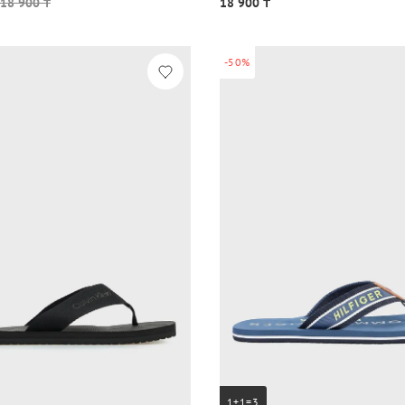
18 900 ₸
18 900 ₸
-50%
1+1=3