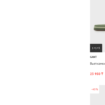
1+1=3
GANT
Вьетнамки
23 950 ₸
-40%