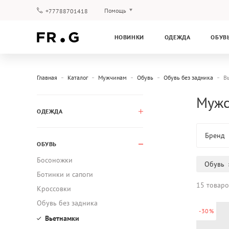
Помощь
+77788701418
Оплата и доставка
НОВИНКИ
ОДЕЖДА
ОБУВ
Вопросы и ответы
Клубная программа
Гарантия
Главная
Каталог
Мужчинам
Обувь
Обувь без задника
В
Мужс
ОДЕЖДА
Бренд
ОБУВЬ
Босоножки
Обувь
Ботинки и сапоги
15 товаро
Кроссовки
Обувь без задника
-30%
Вьетнамки