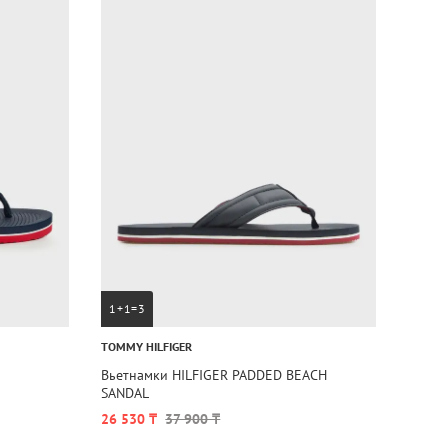
1+1=3
TOMMY HILFIGER
Вьетнамки HILFIGER PADDED BEACH
SANDAL
26 530 ₸
37 900 ₸