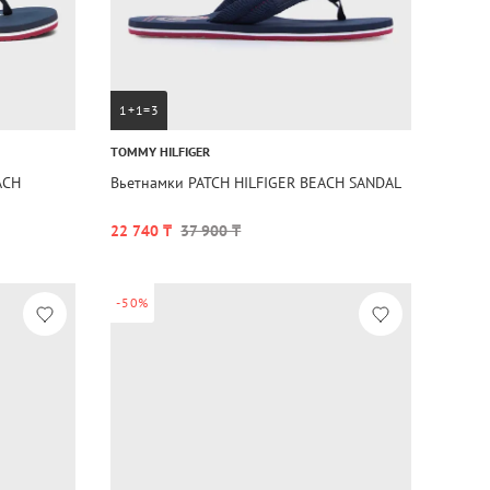
1+1=3
TOMMY HILFIGER
ACH
Вьетнамки PATCH HILFIGER BEACH SANDAL
22 740 ₸
37 900 ₸
-50%