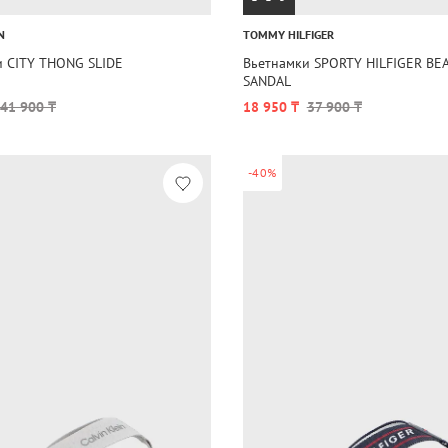
N
TOMMY HILFIGER
и CITY THONG SLIDE
Вьетнамки SPORTY HILFIGER BE
SANDAL
41 900 ₸
18 950 ₸
37 900 ₸
-40%