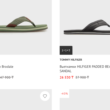
1+1=3
TOMMY HILFIGER
 Brodale
Вьетнамки HILFIGER PADDED BE
SANDAL
47 900 ₸
26 530 ₸
37 900 ₸
-40%