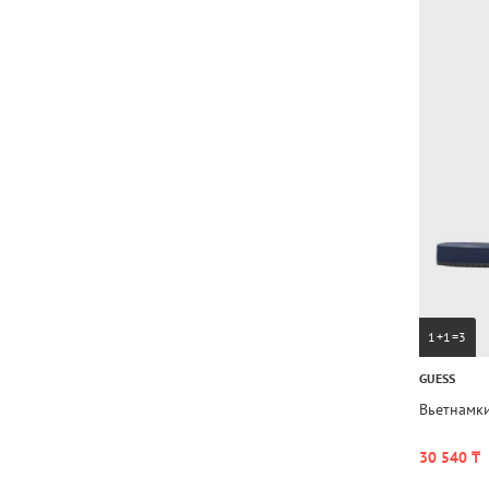
1+1=3
GUESS
Вьетнамк
30 540 ₸