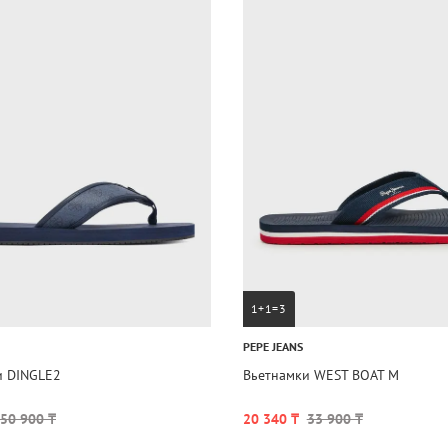
1+1=3
PEPE JEANS
и DINGLE2
Вьетнамки WEST BOAT M
50 900 ₸
20 340 ₸
33 900 ₸