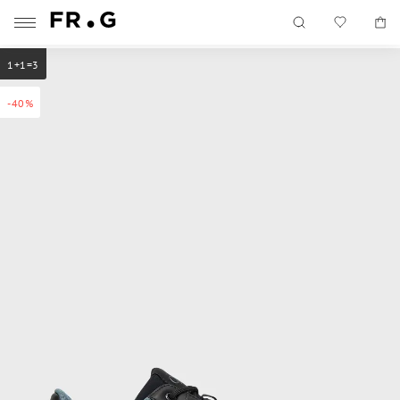
1+1=3
-40%