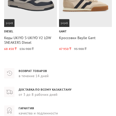
1+1=3
1+1=3
DIESEL
GANT
T
Кеды UKIYO S-UKIYO V2 LOW
Кроссовки Baylle Gant
К
SNEAKERS Diesel
L
68 450 ₸
136 900 ₸
47 950 ₸
95 900 ₸
6
ВОЗВРАТ ТОВАРОВ
в течение 14 дней
ДОСТАВКА ПО ВСЕМУ КАЗАХСТАНУ
от 3 до 8 рабочих дней
ГАРАНТИЯ
качества и подлинности