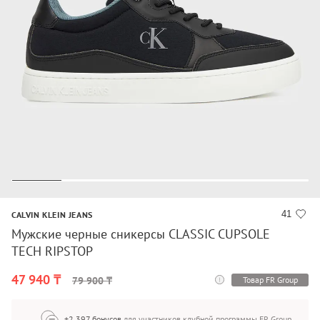
41
CALVIN KLEIN JEANS
Мужские черные сникерсы CLASSIC CUPSOLE
TECH RIPSTOP
47 940 ₸
Товар FR Group
79 900 ₸
+2 397 бонусов
для участников клубной программы FR Group