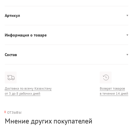
Артикул
YM0YM01202
Информация о товаре
Производство: Китай
Состав
Состав: 65% Полиуретан/35% Полиэстер
Доставка по всему Казахстану
Возврат товаров
от 3 до 8 рабочих дней
в течение 14 дней
ОТЗЫВЫ
Мнение других покупателей