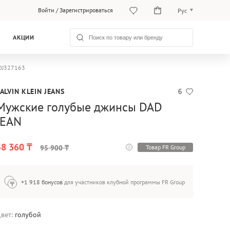
Войти
/
Зарегистрироваться
Рус
Рус
АКЦИИ
Қаз
30J327163
ALVIN KLEIN JEANS
6
Мужские голубые джинсы DAD
JEAN
38 360 ₸
Товар FR Group
95 900 ₸
+1 918 бонусов
для участников клубной программы FR Group
вет:
голубой