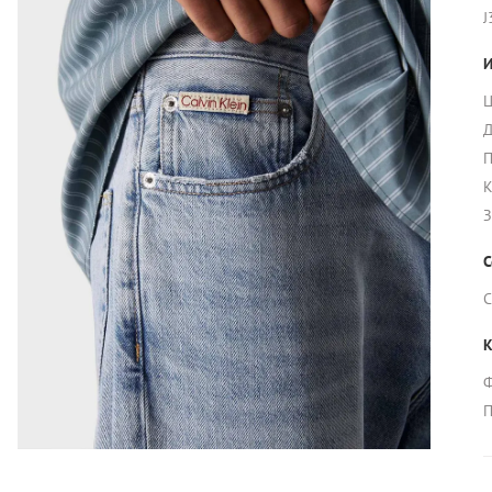
J
И
Ц
Д
П
К
З
С
С
К
Ф
П