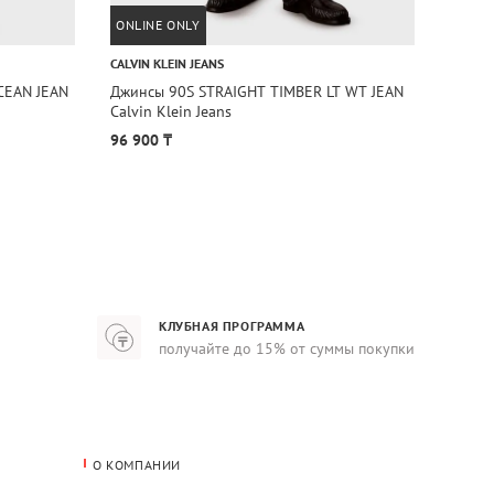
ONLINE ONLY
ONLIN
CALVIN KLEIN JEANS
CALVIN
CEAN JEAN
Джинсы 90S STRAIGHT TIMBER LT WT JEAN
Джинс
Calvin Klein Jeans
BLACK 
96 900 ₸
74 90
КЛУБНАЯ ПРОГРАММА
получайте до 15% от суммы покупки
О КОМПАНИИ