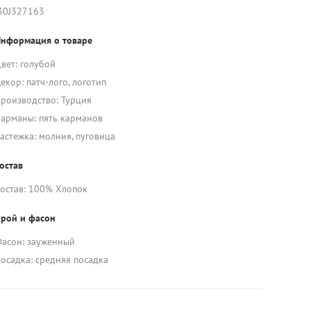
30J327163
нформация о товаре
вет: голубой
екор: патч-лого, логотип
роизводство: Турция
арманы: пять карманов
астежка: молния, пуговица
остав
остав: 100% Хлопок
рой и фасон
асон: зауженный
осадка: средняя посадка