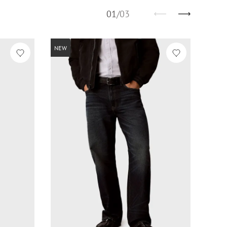
01
/
03
NEW
NEW