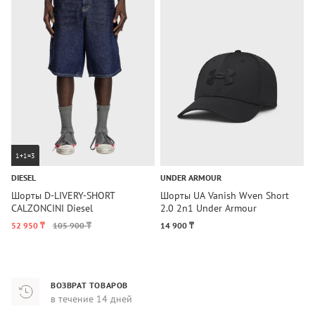
1+1=3
DIESEL
UNDER ARMOUR
U
Шорты D-LIVERY-SHORT
Шорты UA Vanish Wven Short
Ш
CALZONCINI Diesel
2.0 2n1 Under Armour
2
52 950 ₸
105 900 ₸
14 900 ₸
3
ВОЗВРАТ ТОВАРОВ
в течение 14 дней