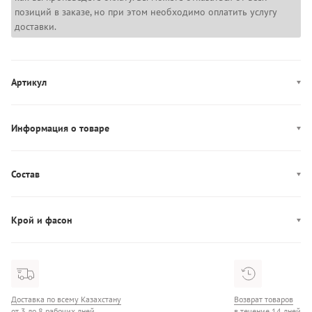
позиций в заказе, но при этом необходимо оплатить услугу
доставки.
Артикул
MW0MW38838
Информация о товаре
Цвет: темно-синий
Декор: вышитый логотип
Состав
Производство: Камбоджа
Состав: 97% Хлопок/3% Эластан
Карманы: четыре кармана
Крой и фасон
Застежка: пуговица, молния
Фасон: прямой
Доставка по всему Казахстану
Возврат товаров
от 3 до 8 рабочих дней
в течение 14 дней