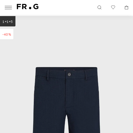
1+1=3
-40%