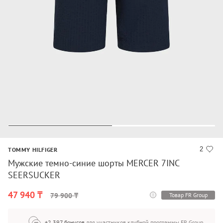
2
TOMMY HILFIGER
Мужские темно-синие шорты MERCER 7INC
SEERSUCKER
47 940 ₸
Товар FR Group
79 900 ₸
+2 397 бонусов
для участников клубной программы FR Group