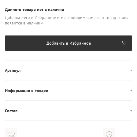
Данного товара нет в наличии
Добавьте его в Избранное и мы сообщим вам, если товар снова
появится в наличии
Добавить в Избранное
Артикул
K50K512074
Информация о товаре
Цвет: черный
Отделения/карманы (внутренние): один карман
Состав
Декор: логотип
Состав: 100% Кожа
Производство: Китай
Отделения/карманы (внешние): отделения для пластиковых карт