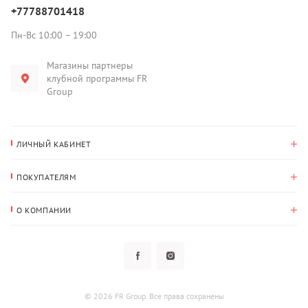
+77788701418
Пн-Вс 10:00 – 19:00
Магазины партнеры
клубной программы FR
Group
ЛИЧНЫЙ КАБИНЕТ
История покупок
ПОКУПАТЕЛЯМ
Мои данные
Оплата и доставка
Адрес для доставки
О КОМПАНИИ
Возврат
О нас
Избранное
Вопросы и ответы
Политика конфиденциальности
Клубная программа
Клубная программа
Новости
Рассылки
Гарантия
© 2026 FR Group. Все права сохранены
Пользовательское соглашение