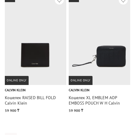
ONLINE ONLY
ONLINE ONLY
CALVIN KLEIN
CALVIN KLEIN
C
Кошелек RAISED BILL FOLD
Кошелек XL EMBLEM AOP
К
Calvin Klein
EMBOSS POUCH W H Calvin
w
Klein
59 900 ₸
59 900 ₸
5